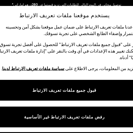
نحن نقبل
نحن نقوم بدفع جميع الرسوم
يستخدم موقعنا ملفات تعريف الارتباط
دنا ملفات تعريف الارتباط على ضمان عمل موقعنا بشكل آمن وتحسينه
مرار وإضفاء الطابع الشخصي على تجربة تسوقك.‏
الأولاد
البيبي
النساء
الرجال
 على "قبول جميع ملفات تعريف الارتباط" للحصول على أفضل تجربة تسوق.
Kitchen-
نك تغيير هذه الإعدادات في أي وقت بالنقر على "إدارة ملفات تعريف الارتب
ا" أدناه.
ME KITCHEN STORAGE ORGANISATION DISH DR
يد من المعلومات، يرجى الاطلاع على
سياسة ملفات تعريف الارتباط لدينا
.
أنيق من قبل. استكشف مجموعة من مجففات الأطباق العملية المثالية للأطباق و
قبول جميع ملفات تعريف الارتباط
والفضي والأسود، جددي مساحتك بهذه الأساسيات للمطبخ.
السعر
رفض ملفات تعريف الارتباط غير الأساسية