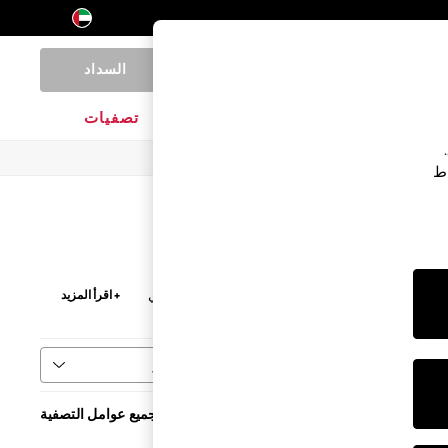
السداد
0
المنتجات المنزلية
الماركات
تصفيات
اط
HO
القدور و
أدوات المائدة
. بتصاميم أنيقة باللون الرمادي
+ اقرأ المزيد
فرز
مسح جميع عوامل التصفية