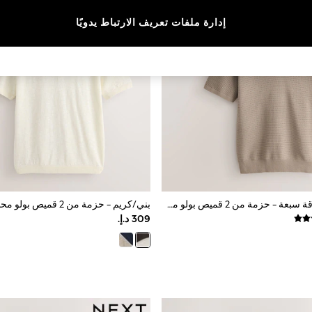
إدارة ملفات تعريف الارتباط يدويًا
أحمر/محايد - ياقة سبعة - حزمة من 2 قميص بولو محبوك بملمس بارز من قطن 100%