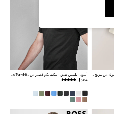
بني/كريم - حزمة من 2 قميص بولو محبوك من مزيج القطن والكتان
أسود - تلبيس ضيق - بيكيه بكم قصير من Charles Tyrwhitt