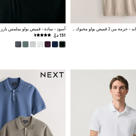
أزرق كحلي/محايد - حزمة من 2 قميص بولو محبوك من مزيج القطن والكتان