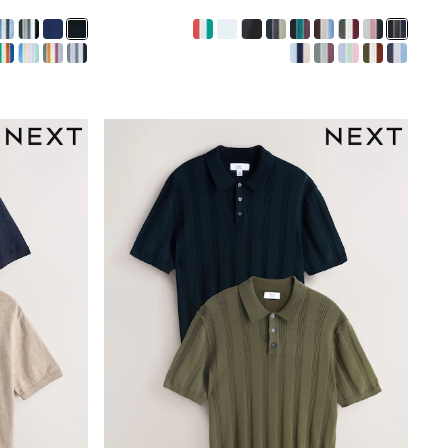
Mens' Holiday Shop
Occasionwear
Shirts
Linen Collection
Polo Shirts
Tops & T-Shirts
Trousers & Chinos
Jeans
Sandals
Shorts
Swimwear
Hats & Caps
Vests
Sunglasses
Beach Towels
Bags
Travel Bags
Luggage
Angel & Rocket
B by Ted Baker
Baker by Ted Baker
Boden
Lipsy