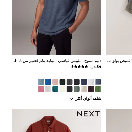
أزرق/محايد - رقبة بأزرار - حزمة من 2 قميص بولو محبوك بملمس بارز من قطن 100%
دنيم مموج - تلبيس قياسي - بيكيه بكم قصير من Charles Tyrwhitt
شاهد ألوان أكثر