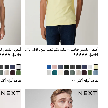
All Girls Schoolwear
Shoes
Dresses
Trousers
Skirts
Shirts
Polo Shirts
Sweatshirts
Cardigans
Coats & Jackets
Underwear
أصفر - تلبيس قياسي - بيكيه بكم قصير من Charles Tyrwhitt
Socks & Tights
Multipacks
All Girls Sports & Swimwear
Trainers & Pumps
Swimwear
Tops
شاهد ألوان أكثر
شاهد ألوان أكثر
Leggings
Shorts
Joggers
adidas
Nike
Shop All