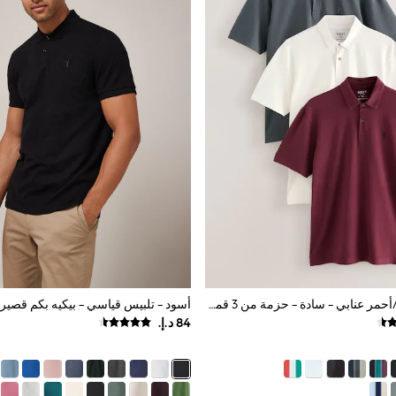
رمادي/بيج فاتح/أحمر عنابي - سادة - حزمة من 3 قمصان بولو جيرسيه بكُم قصير بتقنية Motionflex مرنة