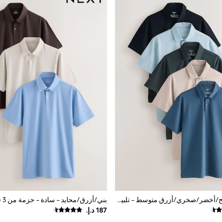
كحلي/أزرق فاتح/أخضر/صخري/أزرق متوسط - تلبيس قياسي - حزمة من 5 قمصان بولو جيرسيه بكُم قصير بتقنية Motionflex مرنة