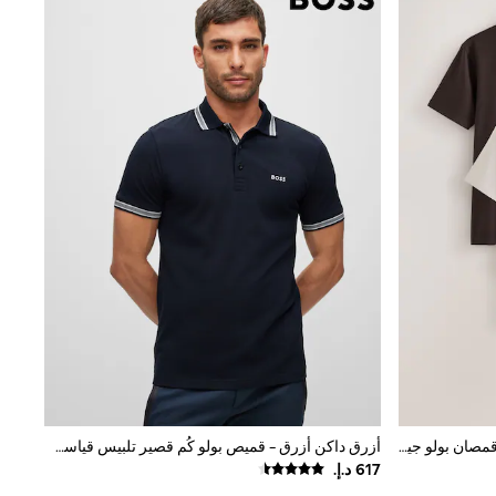
بني/أزرق/محايد - سادة - حزمة من 3 قمصان بولو جيرسيه بكُم قصير بتقنية Motionflex مرنة
أزرق داكن أزرق - قميص بولو كُم قصير تلبيس قياسي Paddy من BOSS