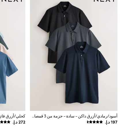
Boys' Travel Styles
Sunset Styles
Occasionwear
Sets & Outfits
Linen Collection
Tops & T-Shirts
Shirts
Polo Shirts
Swimwear
Shorts
Sandals & Clogs
Sun Safe
Rash Vests
Sun Hats & Caps
Sunglasses
Baby Holiday Shop
Baby Summer Nightwear
Occasionwear
Dresses
Sets & Outfits
Rompers
أسود/رمادي/أزرق داكن - سادة - حزمة من 3 قمصان بولو جيرسيه بكُم قصير بتقنية Motionflex مرنة
Sandals
Swimwear
Sun Hats & Caps