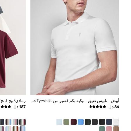
Shoes
Coats & Jackets
Bags & Accessories
Shirts
Polo Shirts
Shop all
Shoes
Coats & Jackets
Bags
Polo Shirts
Blue
Black
White
Grey
Green
Red
All Branded Schoolwear
adidas
أبيض - تلبيس ضيق - بيكيه بكم قصير من Charles Tyrwhitt
Nike
Baker by Ted Baker
Hype
Kickers
Clarks
Trutex