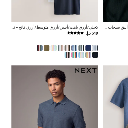
أسود - سادة - قميص بولو بملمس بارز أنيق بسحاب عند الرقبة
كحلي/أزرق باهت/أبيض/أزرق متوسط/أزرق فاتح - تلبيس قياسي - حزمة من 5 قمصان بولو جيرسيه بكُم قصير بتقنية Motionflex مرنة