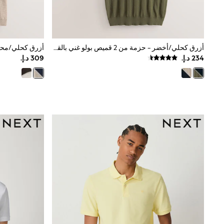
Love & Roses
Mint Velvet
Monsoon
River Island
SCHOOWEAR
أزرق كحلي/أخضر - حزمة من 2 قميص بولو غني بالقطن محبوك بنمط مخرّم
All Boys Schoolwear
Shoes
Trousers
Shorts
Shirts
Polo Shirts
Sweatshirts & Jumpers
Coats & Jackets
Underwear
Socks
Multipacks
All Boys Sport & Swimwear
Trainers & Pumps
Swimwear
Tops
Shorts
Joggers
adidas
Nike