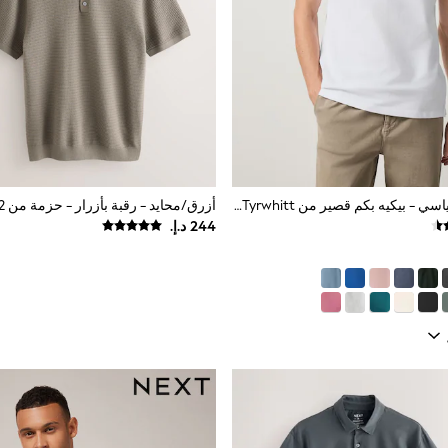
أبيض - تلبيس قياسي - بيكيه بكم قصير من Charles Tyrwhitt