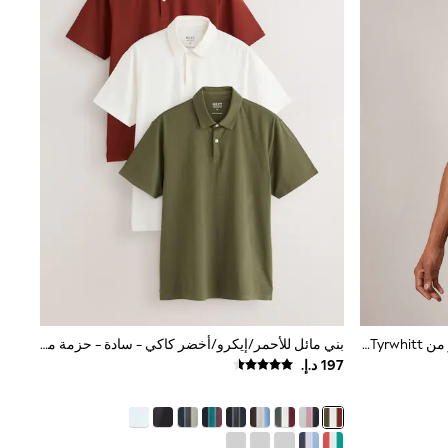
أسود - تلبيس قياسي - بيكيه بكم قصير من Charles Tyrwhitt
بني مائل للأحمر/إيكرو/أخضر كاكي - سادة - حزمة من 3 قمصان بولو جيرسيه بكُم قصير بتقنية Motionflex مرنة