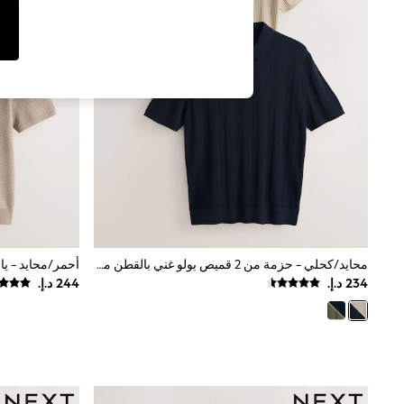
Tops & T-Shirts
Sandals & Sliders
Jumpsuits & Playsuits
Shorts & Skirts
Sun Safe
Sun Hats & Caps
Sunglasses
Women's Holiday Shop
Women's Travel Styles
Dresses
Occasionwear
Linen Collection
Tops & T-Shirts
Cover Ups & Kaftans
Sandals
Swimwear
محايد/كحلي - حزمة من 2 قميص بولو غني بالقطن محبوك بنمط مخرّم
Jumpsuits & Playsuits
Beachwear
Skirts
Trousers
Sunglasses
Sun Hats & Caps
Resort Styles
Boys' Holiday Shop