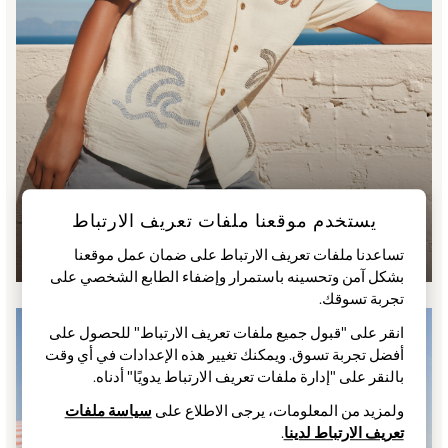
Rash Vests
Sun Hats & Caps
Sunglasses
Baby Holiday Shop
Baby Summer Nightwear
Occasionwear
Dresses
Sets & Outfits
Rompers
يستخدم موقعنا ملفات تعريف الارتباط
Sandals
أفضل الاختيارات
Swimwear
تساعدنا ملفات تعريف الارتباط على ضمان عمل موقعنا
بشكل آمن وتحسينه باستمرار وإضفاء الطابع الشخصي على
Sun Hats & Caps
تجربة تسوقك.‏
Mens' Holiday Shop
Occasionwear
انقر على "قبول جميع ملفات تعريف الارتباط" للحصول على
Shirts
أفضل تجربة تسوق. ويمكنك تغيير هذه الإعدادات في أي وقت
Linen Collection
بالنقر على "إدارة ملفات تعريف الارتباط يدويًا" أدناه.
Polo Shirts
ولمزيد من المعلومات، يرجى الاطلاع على
سياسة ملفات
Tops & T-Shirts
تعريف الارتباط لدينا
.
Trousers & Chinos