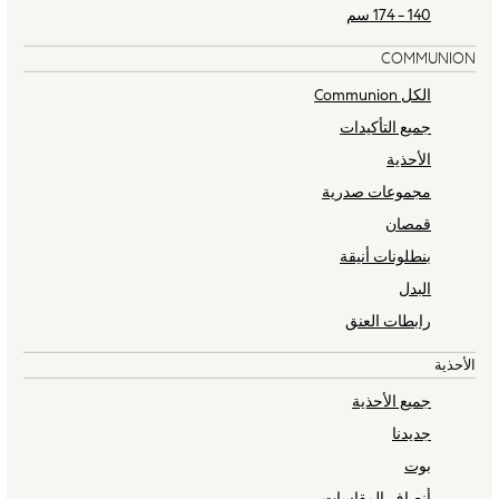
Joggers
140 - 174 سم
Jumpers & Knitwear
COMMUNION
Loungewear
Multipacks
الكل Communion
Kid's Top Picks
جميع التأكيدات
Tops & Shorts Set
الأحذية
Baggy Jeans
مجموعات صدرية
THE SET
World Cup
قمصان
Nightwear & Pyjamas
بنطلونات أنيقة
Occasionwear
البدل
Pants & Chinos
رابطات العنق
Polo Shirts
Schoolwear
الأحذية
Sets & Outfits
جميع الأحذية
Shirts
جديدنا
Shorts
Sportswear
بوت
Suits & Waistcoats
أنصاف المقاسات