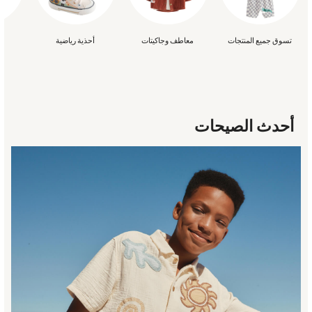
Beachwear
Skirts
Trousers
تسوق جميع المنتجات
معاطف وجاكيتات
أحذية رياضية
Sunglasses
Sun Hats & Caps
Resort Styles
Boys' Holiday Shop
Boys' Travel Styles
أحدث الصيحات
Sunset Styles
Occasionwear
Sets & Outfits
Linen Collection
Tops & T-Shirts
Shirts
Polo Shirts
Swimwear
Shorts
Sandals & Clogs
Sun Safe