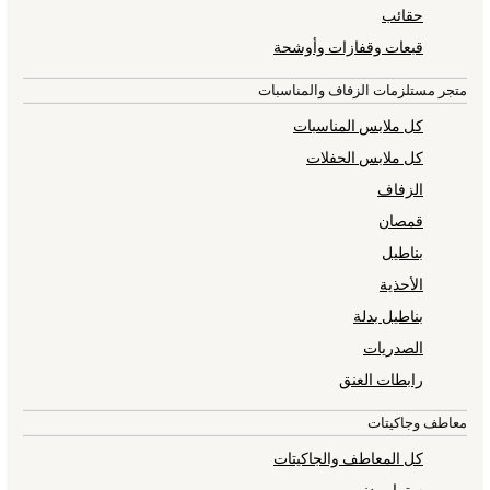
حقائب
Raincoats
قبعات وقفازات وأوشحة
Shackets
Pyjamas & Underwear
متجر مستلزمات الزفاف والمناسبات
Underwear
كل ملابس المناسبات
Pyjamas
Thermal
كل ملابس الحفلات
Robes
الزفاف
Slippers
قمصان
Socks
بناطيل
All Tops
الأحذية
Long Sleeve
Short Sleeve
بناطيل بدلة
Plain T-Shirts
الصدريات
Printed T-Shirts
رابطات العنق
Formal Sets
Hoodie Sets
معاطف وجاكيتات
Dungaree Sets
كل المعاطف والجاكيتات
Tracksuits