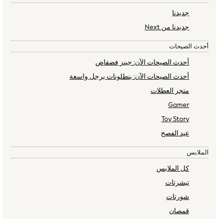
Leggings, Joggers & Shorts
جديدنا
Swim
BAKER BY TED BAKER
ANGEL & ROCKET
جديدنا من Next
T-Shirts & Vests
Sneakers
أحدث الصيحات
adidas
أحدث الصيحات الآن: جينز فضفاض
All Girls Brands
أحدث الصيحات الآن: بنطلونات برجل واسعة
adidas
Angel & Rocket
متجر العطلات
Baker by Ted Baker
Gamer
Boden
Toy Story
JoJo Maman Bébé
عيد الفصح
Laura Ashley
Lipsy Girl
الملابس
Monsoon
كل الملابس
Nike
تيشرتات
River Island
SmALLSAINTS
شورتات
Tommy Hilfiger
قمصان
All Children's Bedroom