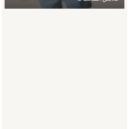
Joggers
adidas
Nike
All Girls Schoolwear
Shoes
Dresses
Trousers
Skirts
Shirts
Polo Shirts
Sweatshirts
Cardigans
Coats & Jackets
Underwear
Socks & Tights
Multipacks
All Girls Sports & Swimwear
Trainers & Pumps
Swimwear