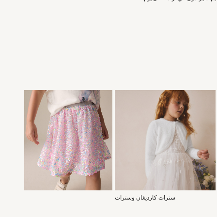
سترات كارديغان وسترات
تنانير