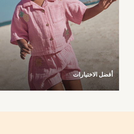
Mens' Holiday Shop
Occasionwear
Shirts
Linen Collection
Polo Shirts
Tops & T-Shirts
Trousers & Chinos
Jeans
Sandals
Shorts
Swimwear
Hats & Caps
Vests
Sunglasses
أفضل الاختيارات
Beach Towels
Bags
Travel Bags
Luggage
Angel & Rocket
B by Ted Baker
Baker by Ted Baker
Boden
Lipsy
Love & Roses