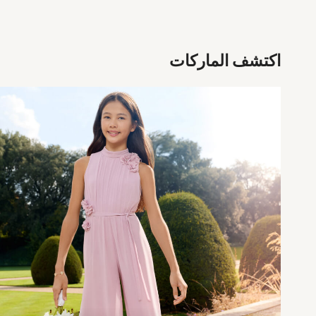
Smiggle
Vans
Vanilla Underground
Eastpak
اكتشف الماركات
Bags & Backpacks
Caps
Belts
Jumpers
Polo Shirts
All Girls Sports & Swimwear
T-Shirts
Bags & Backpacks
Lunchboxes
Caps
Bags
Blouses
Shirts
Polo Shirts
GIRLS
E-Gift Card
New In
New In from Next
All Girl's New In