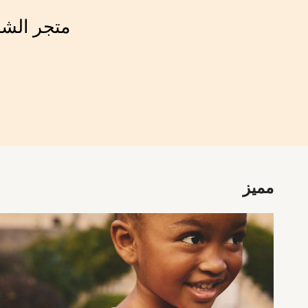
Mint Velvet
Monsoon
متجر الش
River Island
SCHOOWEAR
All Boys Schoolwear
Shoes
Trousers
Shorts
Shirts
Polo Shirts
Sweatshirts & Jumpers
Coats & Jackets
Underwear
Socks
مميز
Multipacks
All Boys Sport & Swimwear
Trainers & Pumps
Swimwear
Tops
Shorts
Joggers
adidas
Nike
All Girls Schoolwear