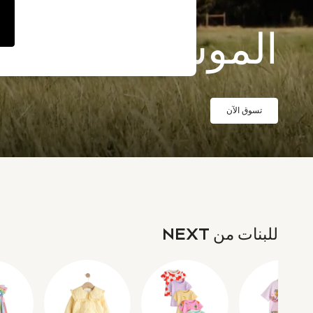
Sandals & Sliders
Jumpsuits & Playsuits
Shorts & Skirts
الموسم الجديد
Sun Safe
Sun Hats & Caps
Sunglasses
Women's Holiday Shop
Women's Travel Styles
Dresses
تسوق الآن
Occasionwear
Linen Collection
Tops & T-Shirts
Cover Ups & Kaftans
Sandals
Swimwear
Jumpsuits & Playsuits
Beachwear
Skirts
للبنات من NEXT
Trousers
Sunglasses
Sun Hats & Caps
Resort Styles
Boys' Holiday Shop
Boys' Travel Styles