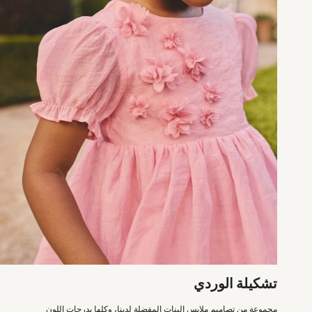
Shoes
Dresses
Trousers
Skirts
Shirts
Polo Shirts
Sweatshirts
Cardigans
Coats & Jackets
Underwear
Socks & Tights
Multipacks
All Girls Sports & Swimwear
Trainers & Pumps
Swimwear
Tops
Leggings
Shorts
Joggers
adidas
Nike
تشكيلة الوردي
Shop All
Shoes
مجموعة من تصاميم ملابس البنات المفضلة لدينا، وكلها بدرجات اللون