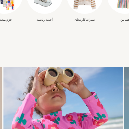
ساتين
سترات كارديغان
أحذية رياضية
حزم متعد