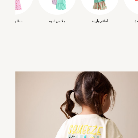
دة
أطقم وأزياء
ملابس النوم
بنطلون ضيق