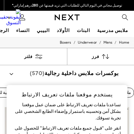
توصيل مجاني في اليوم التالي للطلبات التي تزيد قيمتها عن 280درهم إماراتي*
نحن نقوم بدفع جميع الرسوم
0
ملابس مدرسية
البنات
الأولاد
البيبي
النساء
الرج
/
/
/
Boxers
Underwear
Mens
Home
HOLIDAY SHOP
Holiday Shop
Modest Holiday Outfits
فرز
فلتر
Sunset Styles
Summer Nightwear
بوكسرات ملابس داخلية رجالية
(570)
Occasionwear
Girls
Girls' Holiday Shop
Girls' Travel Styles
ملابس داخلية رجالي قصيرة
حزم متعددة
ملابس داخلية كلاسيكية ل
يستخدم موقعنا ملفات تعريف الارتباط
Sunset Styles
Dresses
تساعدنا ملفات تعريف الارتباط على ضمان عمل موقعنا
Occasionwear
بشكل آمن وتحسينه باستمرار وإضفاء الطابع الشخصي على
Sets & Outfits
تجربة تسوقك.‏
Linen Collection
Swimwear & Beachwear
انقر على "قبول جميع ملفات تعريف الارتباط" للحصول على
Tops & T-Shirts