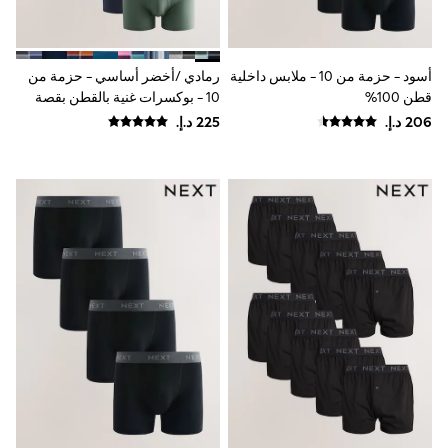
Mint Velvet
Monsoon
River Island
SCHOOWEAR
أسود - حزمة من 10 - ملابس داخلية
رمادي /أخضر أساسي - حزمة من
All Boys Schoolwear
قطن 100%
10 - بوكسرات غنية بالقطن بقصة
Shoes
أمامية على شكل حرف A
Trousers
Shorts
Shirts
Polo Shirts
Sweatshirts & Jumpers
Coats & Jackets
Underwear
Socks
Multipacks
All Boys Sport & Swimwear
Trainers & Pumps
Swimwear
Tops
Shorts
Joggers
adidas
Nike
All Girls Schoolwear