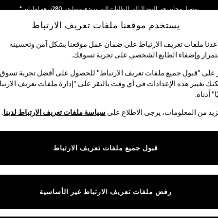
توصيل مجاني في اليوم التالي للطلبات التي تزيد قيمتها عن 280درهم إماراتي*
يستخدم موقعنا ملفات تعريف الارتباط
نحن نقوم بدفع جميع الرسوم
دنا ملفات تعريف الارتباط على ضمان عمل موقعنا بشكل آمن وتحسينه
مرار وإضفاء الطابع الشخصي على تجربة تسوقك.‏
الأولاد
البيبي
النساء
الرجال
 على "قبول جميع ملفات تعريف الارتباط" للحصول على أفضل تجربة تسوق.
نك تغيير هذه الإعدادات في أي وقت بالنقر على "إدارة ملفات تعريف الارتب
ا" أدناه.
شورتات نوم رجالية
(1945)
يد من المعلومات، يرجى الاطلاع على
سياسة ملفات تعريف الارتباط لدينا
.
الفئة
الماركة
الألوان
قبول جميع ملفات تعريف الارتباط
رفض ملفات تعريف الارتباط غير الأساسية