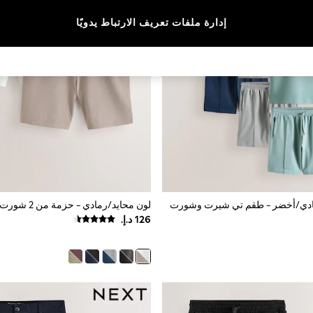
إدارة ملفات تعريف الارتباط يدويًا
دي/أخضر - طقم تي شيرت وشورت