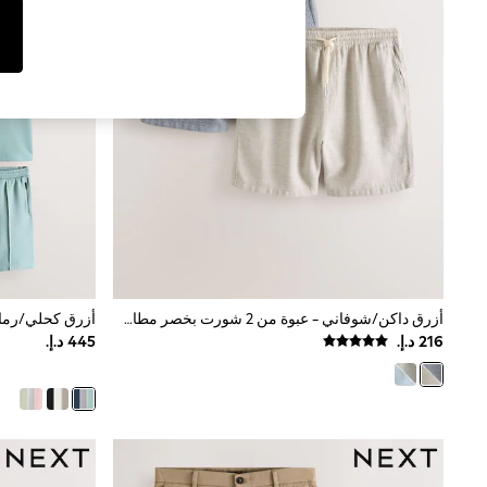
Tops & T-Shirts
Sandals & Sliders
Jumpsuits & Playsuits
Shorts & Skirts
Sun Safe
Sun Hats & Caps
Sunglasses
Women's Holiday Shop
Women's Travel Styles
Dresses
Occasionwear
Linen Collection
Tops & T-Shirts
Cover Ups & Kaftans
Sandals
Swimwear
أزرق داكن/شوفاني - عبوة من 2 شورت بخصر مطاطي من مزيج الكتان
أزرق كحلي/رما
Jumpsuits & Playsuits
Beachwear
Skirts
Trousers
Sunglasses
Sun Hats & Caps
Resort Styles
Boys' Holiday Shop