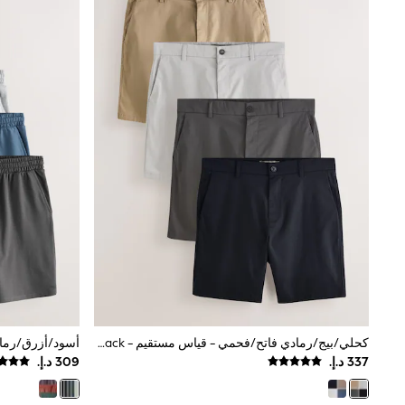
Boys' Travel Styles
Sunset Styles
Occasionwear
Sets & Outfits
Linen Collection
Tops & T-Shirts
Shirts
Polo Shirts
Swimwear
Shorts
Sandals & Clogs
Sun Safe
Rash Vests
Sun Hats & Caps
Sunglasses
Baby Holiday Shop
Baby Summer Nightwear
Occasionwear
Dresses
Sets & Outfits
كحلي/بيج/رمادي فاتح/فحمي - قياس مستقيم - Stretch Chino Shorts 4 Pack
Rompers
Sandals
Swimwear
Sun Hats & Caps