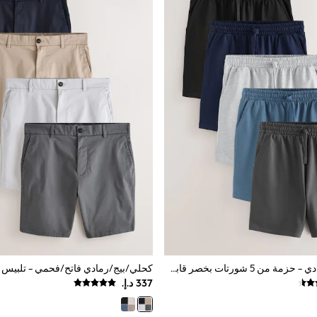
أسود/أزرق/رمادي - حزمة من 5 شورتات بخصر قابل للتمدد بنسيج حلقي من الداخل