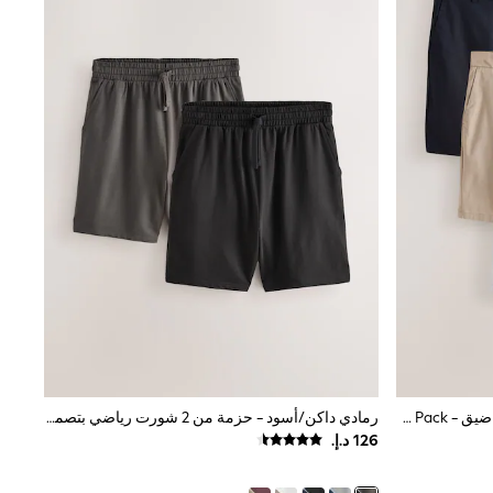
كحلي/بيج/رمادي فاتح/فحمي - تلبيس ضيق - Stretch Chino Shorts 4 Pack
رمادي داكن/أسود - حزمة من 2 شورت رياضي بتصميم العروة الحلقية