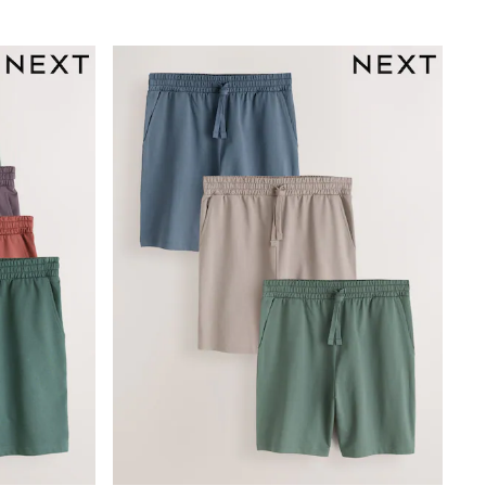
Mens' Holiday Shop
Occasionwear
Shirts
Linen Collection
Polo Shirts
Tops & T-Shirts
Trousers & Chinos
Jeans
Sandals
Shorts
Swimwear
Hats & Caps
Vests
Sunglasses
Beach Towels
Bags
Travel Bags
Luggage
Angel & Rocket
B by Ted Baker
Baker by Ted Baker
Boden
Lipsy