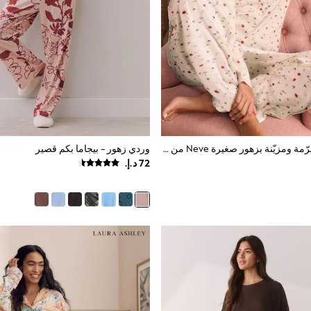
بيجامة قطن مخرّمة ومزيّنة بزهور صغيرة Neve من Laura Ashley
وردي زهور - بيجاما بكم قصير