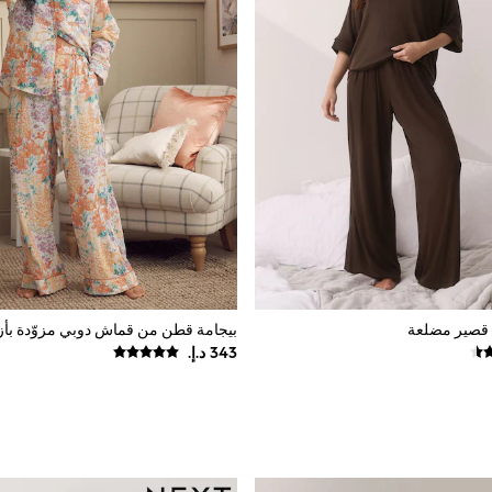
م قصير مضلعة