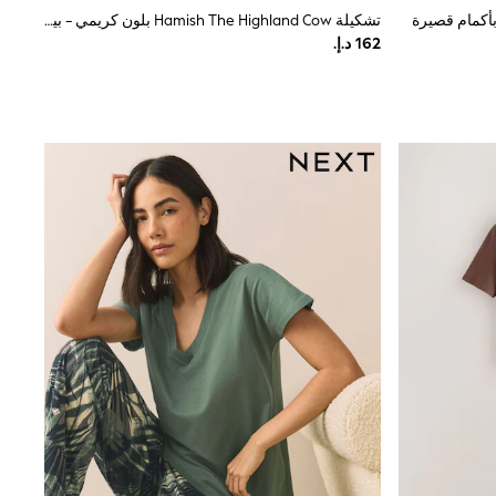
تشكيلة Hamish The Highland Cow بلون كريمي - بيجامات قطنية مزودة بأزرار كاملة