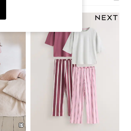
Tops & T-Shirts
Sandals & Sliders
Jumpsuits & Playsuits
Shorts & Skirts
Sun Safe
Sun Hats & Caps
Sunglasses
Women's Holiday Shop
Women's Travel Styles
Dresses
Occasionwear
Linen Collection
Tops & T-Shirts
Cover Ups & Kaftans
Sandals
Swimwear
Jumpsuits & Playsuits
Beachwear
Skirts
Trousers
Sunglasses
Sun Hats & Caps
Resort Styles
Boys' Holiday Shop