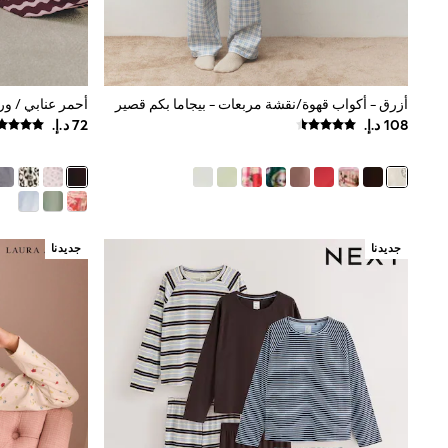
Mens' Holiday Shop
Occasionwear
Shirts
Linen Collection
Polo Shirts
أزرق - أكواب قهوة/نقشة مربعات - بيجاما بكم قصير
أحمر عنابي / و
Tops & T-Shirts
Trousers & Chinos
Jeans
Sandals
Shorts
Swimwear
Hats & Caps
Vests
جديدنا
جديدنا
Sunglasses
Beach Towels
Bags
Travel Bags
Luggage
Angel & Rocket
B by Ted Baker
Baker by Ted Baker
Boden
Lipsy