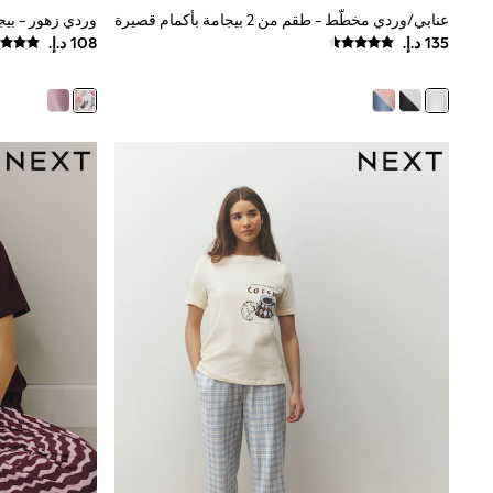
Boys' Travel Styles
عنابي/وردي مخطّط - طقم من 2 بيجامة بأكمام قصيرة
وردي زهور - بيج
Sunset Styles
Occasionwear
Sets & Outfits
Linen Collection
Tops & T-Shirts
Shirts
Polo Shirts
Swimwear
Shorts
Sandals & Clogs
Sun Safe
Rash Vests
Sun Hats & Caps
Sunglasses
Baby Holiday Shop
Baby Summer Nightwear
Occasionwear
Dresses
Sets & Outfits
Rompers
Sandals
Swimwear
Sun Hats & Caps