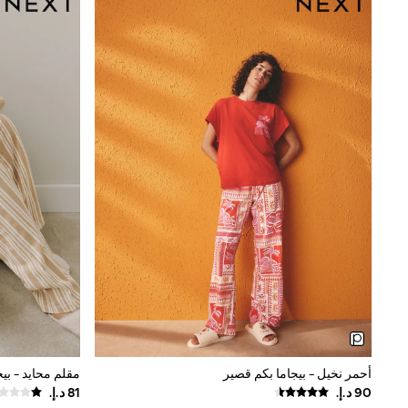
Shoes
Coats & Jackets
Bags & Accessories
Shirts
Polo Shirts
Shop all
Shoes
Coats & Jackets
Bags
Polo Shirts
Blue
Black
White
Grey
Green
Red
All Branded Schoolwear
adidas
Nike
Baker by Ted Baker
Hype
Kickers
أحمر نخيل - بيجاما بكم قصير
مقلم محايد - بي
Clarks
Trutex