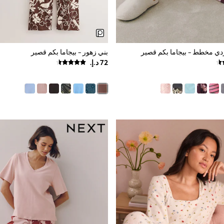
ردي مخطط - بيجاما بكم قصير
بني زهور - بيجاما بكم قصير