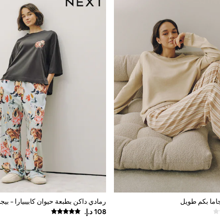
جاما بكم طويل
رمادي داكن بطبعة حيوان كابيبيارا - بيج