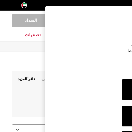
السداد
0
المنتجات المنزلية
الماركات
تصفيات
اط
الطويلة
أو طبعات الزهور الرقيقة أو طبعات الحيوانات
+ اقرأ المزيد
من الراحة. ارتدي بيجامتك الجديدة مع
أرواب الحمام
فرز
المزيد