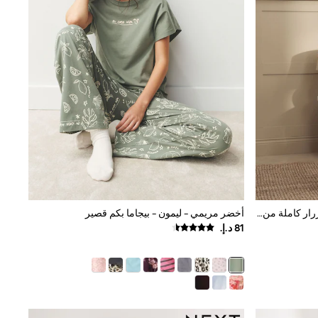
بيجامة قطن من قماش دوبي مزوّدة بأزرار كاملة من Laura Ashley
أخضر مريمي - ليمون - بيجاما بكم قصير