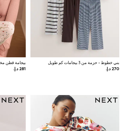
Love & Roses
Mint Velvet
Monsoon
River Island
SCHOOWEAR
All Boys Schoolwear
Shoes
Trousers
Shorts
Shirts
Polo Shirts
بني خطوط - حزمة من 3 بيجامات كم طويل
Sweatshirts & Jumpers
Coats & Jackets
Underwear
Socks
Multipacks
All Boys Sport & Swimwear
Trainers & Pumps
Swimwear
Tops
Shorts
Joggers
adidas
Nike