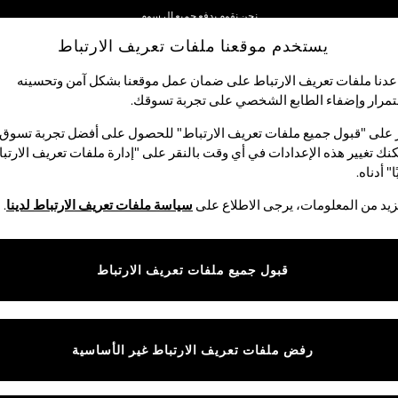
نحن نقوم بدفع جميع الرسوم
يستخدم موقعنا ملفات تعريف الارتباط
نحن نقبل
دنا ملفات تعريف الارتباط على ضمان عمل موقعنا بشكل آمن وتحسينه
مرار وإضفاء الطابع الشخصي على تجربة تسوقك.‏
الأولاد
البيبي
النساء
الرجال
 على "قبول جميع ملفات تعريف الارتباط" للحصول على أفضل تجربة تسوق.
نك تغيير هذه الإعدادات في أي وقت بالنقر على "إدارة ملفات تعريف الارتب
ا" أدناه.
بيجامات ملابس نوم نسائية
(1911)
يد من المعلومات، يرجى الاطلاع على
سياسة ملفات تعريف الارتباط لدينا
.
 الأنيقة من البيجامات النسائية. سواء كنتِ تفضلين
الأطقم القصيرة
أو
الأطقم 
لحريرية الخفيفة للحفاظ على برودة جسمك والقطن الممشط الناعم لأعلى مستوى 
قبول جميع ملفات تعريف الارتباط
و
الشباشب
لدينا لاستكمال إطلالة ملابس النوم الأنيقة.
أطقم الشورتات
الأرواب
ملابس منزلية
أحذية منزلية
رفض ملفات تعريف الارتباط غير الأساسية
المقاس
الماركة
الألوان