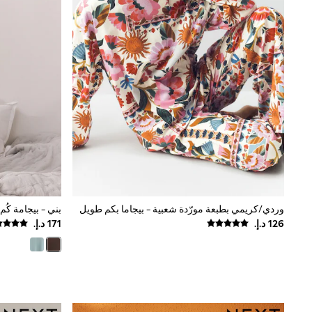
All Girls Schoolwear
Shoes
Dresses
Trousers
Skirts
Shirts
Polo Shirts
Sweatshirts
Cardigans
Coats & Jackets
Underwear
Socks & Tights
Multipacks
All Girls Sports & Swimwear
Trainers & Pumps
Swimwear
وردي/كريمي بطبعة مورّدة شعبية - بيجاما بكم طويل
بني - بيجامة كُ
Tops
Leggings
Shorts
Joggers
adidas
Nike
Shop All