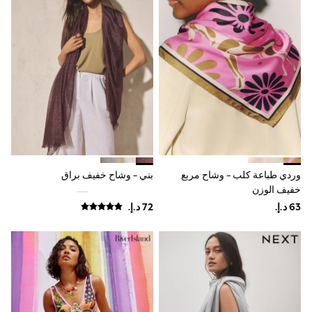
Coats & Jackets
Bags & Accessories
Shirts
Polo Shirts
Shop all
Shoes
Coats & Jackets
Bags
Polo Shirts
Blue
Black
White
Grey
وردي طباعة كلب - وشاح مربع
بني - وشاح خفيف براق
Green
Red
خفيف الوزن
All Branded Schoolwear
adidas
Nike
Baker by Ted Baker
Hype
Kickers
Clarks
Trutex
Start Rite