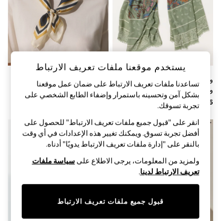
Sandals & Sliders
Jumpsuits & Playsuits
Shorts & Skirts
Sun Safe
Sun Hats & Caps
Sunglasses
Women's Holiday Shop
يستخدم موقعنا ملفات تعريف الارتباط
Women's Travel Styles
Dresses
وشاح خفيف مزين بنقشة مورّدة
مخطط أصفر شاحب/أزرق كحلي -
تساعدنا ملفات تعريف الارتباط على ضمان عمل موقعنا
Occasionwear
ونمط مزركش بيزلي من FatFace
وشاح خفيف مربع من الحرير
بشكل آمن وتحسينه باستمرار وإضفاء الطابع الشخصي على
Linen Collection
Tops & T-Shirts
تجربة تسوقك.‏
Cover Ups & Kaftans
انقر على "قبول جميع ملفات تعريف الارتباط" للحصول على
Sandals
أفضل تجربة تسوق. ويمكنك تغيير هذه الإعدادات في أي وقت
Swimwear
Jumpsuits & Playsuits
بالنقر على "إدارة ملفات تعريف الارتباط يدويًا" أدناه.
Beachwear
ولمزيد من المعلومات، يرجى الاطلاع على
سياسة ملفات
Skirts
Trousers
تعريف الارتباط لدينا
.
Sunglasses
Sun Hats & Caps
Resort Styles
قبول جميع ملفات تعريف الارتباط
Boys' Holiday Shop
Boys' Travel Styles