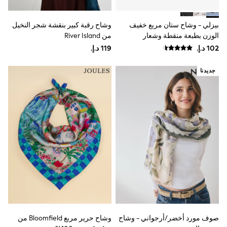
Mens' Holiday Shop
Occasionwear
Shirts
بيزلي - وشاح ستان مربع خفيف
وشاح رقبة كبير بنقشة شجر النخيل
Linen Collection
الوزن بطبعة منقطة وشعار
من River Island
Polo Shirts
مونوغرام من B By Ted Baker
Tops & T-Shirts
Trousers & Chinos
Jeans
جديدنا
Sandals
Shorts
Swimwear
Hats & Caps
Vests
Sunglasses
Beach Towels
Bags
Travel Bags
Luggage
Angel & Rocket
B by Ted Baker
Baker by Ted Baker
Boden
Lipsy
صوف مورد أخضر/أرجواني - وشاح
وشاح حرير مربع Bloomfield من
Love & Roses