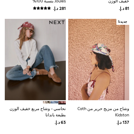
خفيف الوزن
Joules بنسبة 100%
Mint Velvet
Monsoon
River Island
SCHOOWEAR
جديدنا
All Boys Schoolwear
Shoes
Trousers
Shorts
Shirts
Polo Shirts
Sweatshirts & Jumpers
Coats & Jackets
Underwear
Socks
Multipacks
All Boys Sport & Swimwear
Trainers & Pumps
Swimwear
Tops
وشاح من مزيج حرير من Cath
نحاسي - وشاح مربع خفيف الوزن
Shorts
Kidston
بطبعة باندانا
Joggers
adidas
Nike
All Girls Schoolwear