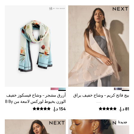
Shoes
Dresses
Trousers
Skirts
Shirts
Polo Shirts
Sweatshirts
Cardigans
Coats & Jackets
Underwear
Socks & Tights
Multipacks
All Girls Sports & Swimwear
Trainers & Pumps
Swimwear
Tops
بيج فاتح كريم - وشاح خفيف براق
أزرق مشجر - وشاح فيسكوز خفيف
Leggings
الوزن بخيوط لوركس لامعة من B By
Shorts
Joggers
Ted Baker
adidas
Nike
جديدنا
Shop All
Shoes