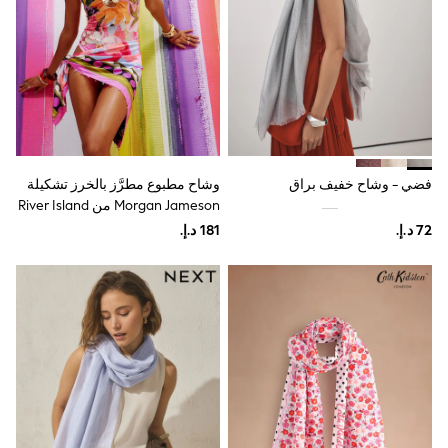
Smiggle
Vans
Vanilla Underground
Eastpak
Bags & Backpacks
Caps
Belts
Jumpers
Polo Shirts
فضي - وشاح خفيف براق
وشاح مطبوع مطرَّز بالخرز تشكيلة
All Girls Sports & Swimwear
T-Shirts
Morgan Jameson من River Island
Bags & Backpacks
Lunchboxes
Caps
Bags
Blouses
Shirts
Polo Shirts
GIRLS
E-Gift Card
New In
New In from Next
All Girl's New In