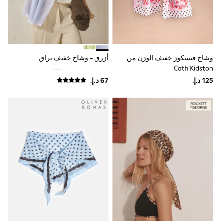
0-2 years
3-5 years
6-8 years
9-11 years
12-14 years
15+ years
All Clothing
وشاح فيسكوز خفيف الوزن من
أزرق - وشاح خفيف براق
Coats & Jackets
Cath Kidston
Dresses
Holiday Shop
Jeans
Jumpsuits & Playsuits
Kid's Top Picks
Top & Bottom Sets
Summer Dresses
Polka Dots
THE SET
World Cup
Knitwear
Loungewear
Nightwear & Pyjamas
Occasionwear
Pants & Leggings
Schoolwear