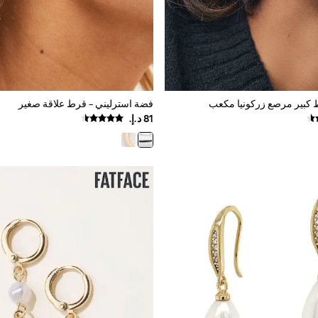
كبير مرصع زركونيا مكعب
فضة استرليني - قرط علاقة صغير