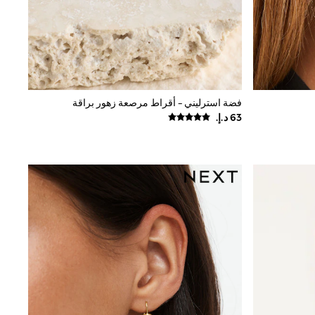
فضة استرليني - أقراط مرصعة زهور براقة