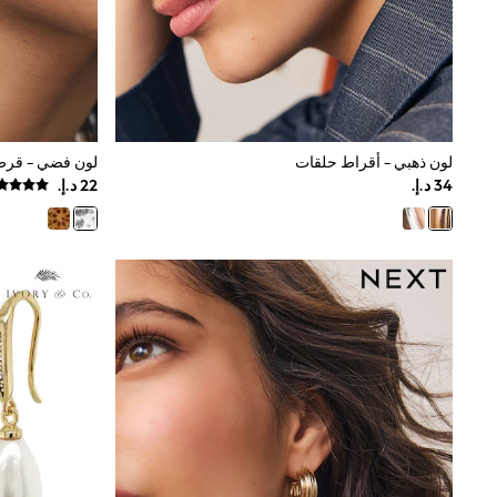
All Girls Schoolwear
Shoes
Dresses
Trousers
Skirts
Shirts
Polo Shirts
لون ذهبي - أقراط حلقات
لون فضي - قرط 
Sweatshirts
Cardigans
Coats & Jackets
Underwear
Socks & Tights
Multipacks
All Girls Sports & Swimwear
Trainers & Pumps
Swimwear
Tops
Leggings
Shorts
Joggers
adidas
Nike
Shop All