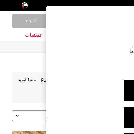
السداد
0
المنتجات المنزلية
الماركات
تصفيات
اط
 الأقراط النسائية تصاميم كلاسيكية
فضية
وذهبية
، بدءًا
+ اقرأ المزيد
ل الأقراط المتدلية أو اختاري أقراط اللؤلؤ لإضفاء لمسة
استرليني
المجوهرات الراقية
فرز
قاس
المزيد