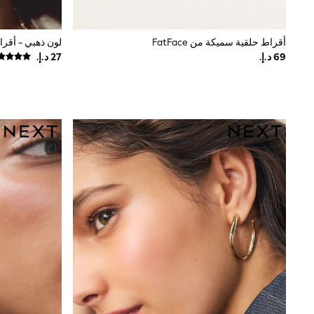
Love & Roses
Mint Velvet
Monsoon
أقراط حلقية سميكة من FatFace
لون ذهبي - أقرا
River Island
SCHOOWEAR
All Boys Schoolwear
Shoes
Trousers
Shorts
Shirts
Polo Shirts
Sweatshirts & Jumpers
Coats & Jackets
Underwear
Socks
Multipacks
All Boys Sport & Swimwear
Trainers & Pumps
Swimwear
Tops
Shorts
Joggers
adidas
Nike