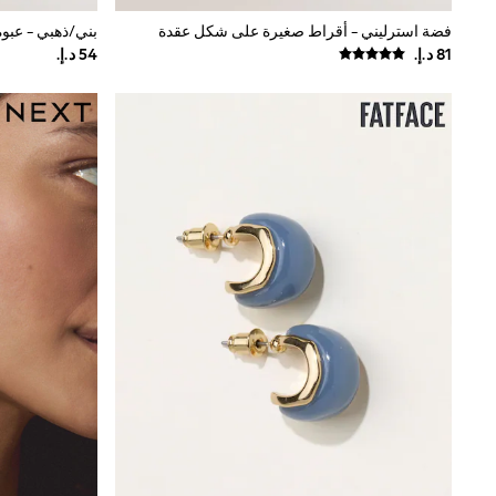
Mens' Holiday Shop
فضة استرليني - أقراط صغيرة على شكل عقدة
بني/ذهبي - عبوة 6 أقراط حلقة ومر
Occasionwear
Shirts
Linen Collection
Polo Shirts
Tops & T-Shirts
Trousers & Chinos
Jeans
Sandals
Shorts
Swimwear
Hats & Caps
Vests
Sunglasses
Beach Towels
Bags
Travel Bags
Luggage
Angel & Rocket
B by Ted Baker
Baker by Ted Baker
Boden
Lipsy