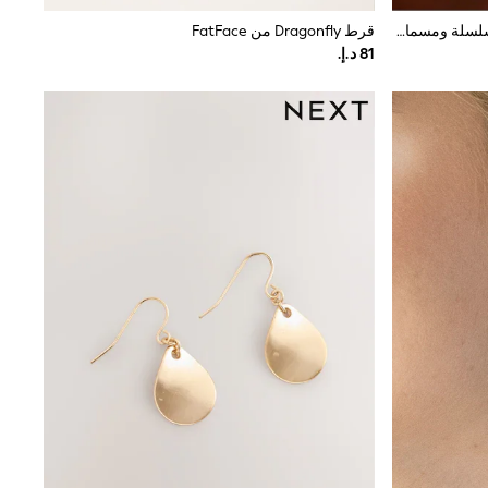
حزمة من 4 أقراط Celestial بتصميم سلسلة ومسمار وحلقات من Accessorize
قرط Dragonfly من FatFace