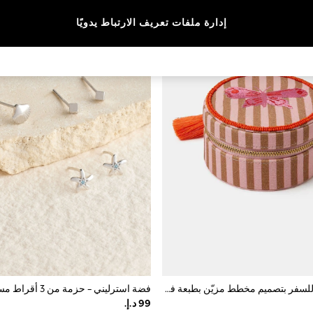
إدارة ملفات تعريف الارتباط يدويًا
علبة مجوهرات للسفر بتصميم مخطط مزيّن بطبعة فراشات من Accessorize