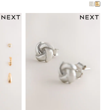
Boys' Travel Styles
Sunset Styles
Occasionwear
Sets & Outfits
Linen Collection
Tops & T-Shirts
Shirts
Polo Shirts
Swimwear
Shorts
Sandals & Clogs
Sun Safe
Rash Vests
Sun Hats & Caps
Sunglasses
Baby Holiday Shop
Baby Summer Nightwear
Occasionwear
Dresses
Sets & Outfits
Rompers
Sandals
Swimwear
Sun Hats & Caps