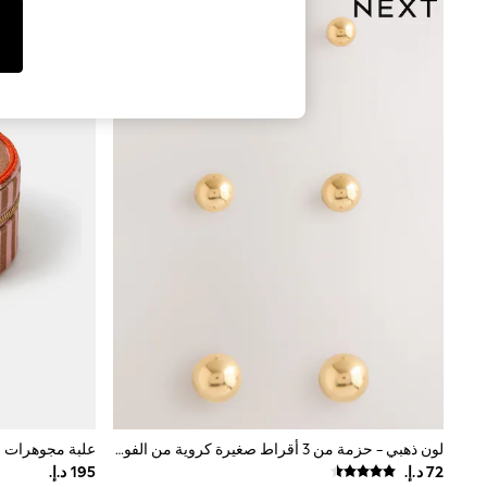
Tops & T-Shirts
Sandals & Sliders
Jumpsuits & Playsuits
Shorts & Skirts
Sun Safe
Sun Hats & Caps
Sunglasses
Women's Holiday Shop
Women's Travel Styles
Dresses
Occasionwear
Linen Collection
Tops & T-Shirts
Cover Ups & Kaftans
Sandals
Swimwear
Jumpsuits & Playsuits
Beachwear
Skirts
Trousers
Sunglasses
Sun Hats & Caps
لون ذهبي - حزمة من 3 أقراط صغيرة كروية من الفولاذ المقاوم للصدأ ومقاومة للماء
Resort Styles
Boys' Holiday Shop