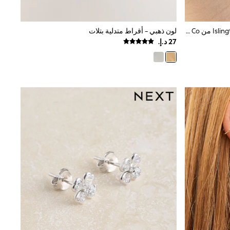
لون فضي - أقراط متدلية كريستال Islington من Ivory & Co
لون ذهبي - أقراط متدلية بتلات