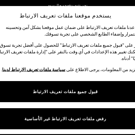
نحن نقوم بدفع جميع الرسوم
يستخدم موقعنا ملفات تعريف الارتباط
نحن نقبل
دنا ملفات تعريف الارتباط على ضمان عمل موقعنا بشكل آمن وتحسينه
مرار وإضفاء الطابع الشخصي على تجربة تسوقك.‏
لبيبي
النساء
الرجال
متجر العطلات
 على "قبول جميع ملفات تعريف الارتباط" للحصول على أفضل تجربة تسوق.
نك تغيير هذه الإعدادات في أي وقت بالنقر على "إدارة ملفات تعريف الارتب
ا" أدناه.
أقراط نسائية
(1362)
يد من المعلومات، يرجى الاطلاع على
سياسة ملفات تعريف الارتباط لدينا
.
ي وتصاميم خاصة لإكمال
إطلالاتك في المناسبات
. تشمل هذه المجموعة الرائعة من
على القطع المثالية لتلائم بشرتكِ. اجمعي بين الأناقة وتعدد الاستعمالات من خلا
قبول جميع ملفات تعريف الارتباط
أنثوية.
الأساور
القلائد
أقراط حلقة
أقراط صغيرة
أقراط فضة 
الماركة
الألوان
نوع الم
رفض ملفات تعريف الارتباط غير الأساسية