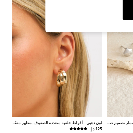
فضة استرليني - حزمة من 3 أقراط مسمار تصميم صدف
لون ذهبي - أقراط حلقية متعددة الصفوف بمظهر مَصْهور من Jon Richard