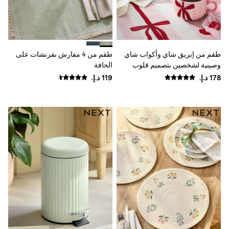
Smiggle
Vans
Vanilla Underground
Eastpak
Bags & Backpacks
طقم من إبريق شاي وأكواب شاي
طقم من 4 مفارش بفرنشات على
Caps
وصينية لشخصين بتصميم قلوب
الحافة
Belts
Jumpers
وفيونكات
Polo Shirts
All Girls Sports & Swimwear
T-Shirts
Bags & Backpacks
Lunchboxes
Caps
Bags
Blouses
Shirts
Polo Shirts
GIRLS
E-Gift Card
New In
New In from Next
All Girl's New In