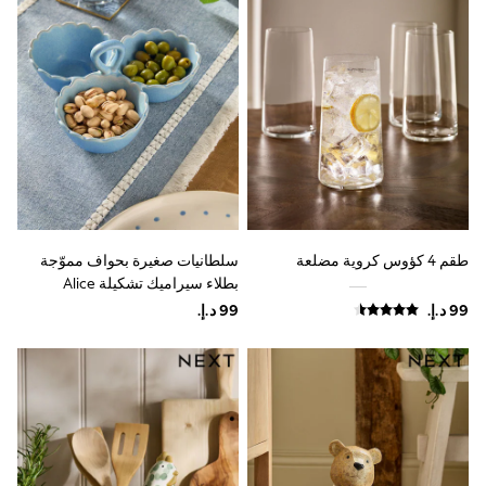
Shoes
Dresses
Trousers
Skirts
Shirts
Polo Shirts
Sweatshirts
Cardigans
Coats & Jackets
Underwear
Socks & Tights
Multipacks
طقم 4 كؤوس كروية مضلعة
سلطانيات صغيرة بحواف مموّجة
All Girls Sports & Swimwear
بطلاء سيراميك تشكيلة Alice
Trainers & Pumps
Swimwear
Tops
Leggings
Shorts
Joggers
adidas
Nike
Shop All
Shoes