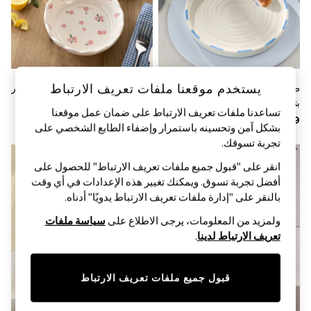
Sandals & Sliders
Jumpsuits & Playsuits
Shorts & Skirts
Sun Safe
Sun Hats & Caps
Sunglasses
Women's Holiday Shop
يستخدم موقعنا ملفات تعريف الارتباط
طقم مكوّن من 2 طبق جانبي
طقم من 4 أوعية صغيرة بنقشة زهور
Women's Travel Styles
بتصميم كرواسون وعبارة
Maisie
Dresses
تساعدنا ملفات تعريف الارتباط على ضمان عمل موقعنا
"Croissant Club"
Occasionwear
بشكل آمن وتحسينه باستمرار وإضفاء الطابع الشخصي على
Linen Collection
تجربة تسوقك.‏
Tops & T-Shirts
Cover Ups & Kaftans
انقر على "قبول جميع ملفات تعريف الارتباط" للحصول على
Sandals
أفضل تجربة تسوق. ويمكنك تغيير هذه الإعدادات في أي وقت
Swimwear
بالنقر على "إدارة ملفات تعريف الارتباط يدويًا" أدناه.
Jumpsuits & Playsuits
Beachwear
ولمزيد من المعلومات، يرجى الاطلاع على
سياسة ملفات
Skirts
تعريف الارتباط لدينا
.
Trousers
Sunglasses
Sun Hats & Caps
قبول جميع ملفات تعريف الارتباط
Resort Styles
Boys' Holiday Shop
Boys' Travel Styles