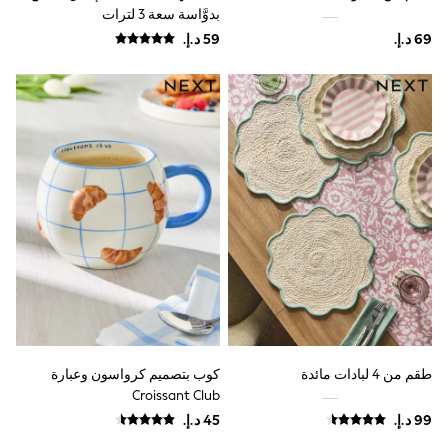
Mens' Holiday Shop
بدوَّاسة سعة 3 لترات
Occasionwear
Shirts
Linen Collection
Polo Shirts
Tops & T-Shirts
Trousers & Chinos
Jeans
Sandals
Shorts
Swimwear
Hats & Caps
Vests
Sunglasses
Beach Towels
Bags
Travel Bags
Luggage
Angel & Rocket
B by Ted Baker
طقم من 4 لبادات مائدة
كوب بتصميم كرواسون وعبارة
Baker by Ted Baker
Croissant Club
Boden
Lipsy
Love & Roses