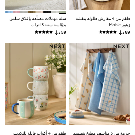
0-2 years
3-5 years
6-8 years
9-11 years
طقم من 4 مفارش طاولة بنقشة
سلة مهملات مضلَّعة بإغلاق سلس
12-14 years
زهور Maisie
بدوَّاسة سعة 3 لترات
15+ years
All Clothing
Coats & Jackets
Dresses
Holiday Shop
Jeans
Jumpsuits & Playsuits
Kid's Top Picks
Top & Bottom Sets
Summer Dresses
Polka Dots
THE SET
Knitwear
Loungewear
Nightwear & Pyjamas
Occasionwear
Pants & Leggings
Schoolwear
Sets & Outfits
حزمة من 3 مناشف مطبخ بتصميم
طقم من 4 أكواب قابلة للتكديس