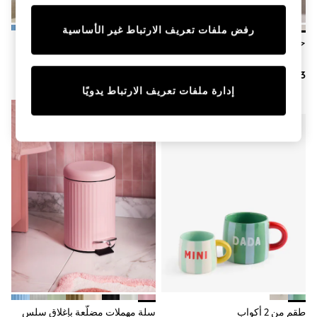
Sunset Styles
Occasionwear
رفض ملفات تعريف الارتباط غير الأساسية
Sets & Outfits
حاوية مضلعة من الراتنج
سلة مهملات مضلَّعة بإغلاق سلس
Linen Collection
بدوَّاسة سعة 3 لترات
Tops & T-Shirts
Shirts
Polo Shirts
إدارة ملفات تعريف الارتباط يدويًا
Swimwear
جديدنا
Shorts
Sandals & Clogs
Sun Safe
Rash Vests
Sun Hats & Caps
Sunglasses
Baby Holiday Shop
Baby Summer Nightwear
Occasionwear
Dresses
Sets & Outfits
Rompers
Sandals
Swimwear
Sun Hats & Caps
طقم من 2 أكواب
سلة مهملات مضلَّعة بإغلاق سلس