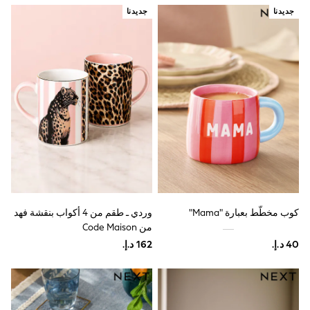
Mint Velvet
جديدنا
جديدنا
Monsoon
River Island
SCHOOWEAR
All Boys Schoolwear
Shoes
Trousers
Shorts
Shirts
Polo Shirts
Sweatshirts & Jumpers
Coats & Jackets
Underwear
Socks
Multipacks
All Boys Sport & Swimwear
كوب مخطَّط بعبارة "Mama"
وردي ـ طقم من 4 أكواب بنقشة فهد
Trainers & Pumps
من Code Maison
Swimwear
Tops
Shorts
Joggers
adidas
Nike
All Girls Schoolwear