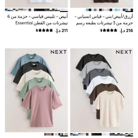
Mint Velvet
Monsoon
River Island
أزرق/أبيض/بني - قياس انسيابي -
أبيض - تلبيس قياسي - حزمة من 6
SCHOOWEAR
حزمة من 3 تيشرتات بطبعة رسم
تيشرتات من القطن Essential
All Boys Schoolwear
نصي
Shoes
Trousers
Shorts
Shirts
Polo Shirts
Sweatshirts & Jumpers
Coats & Jackets
Underwear
Socks
Multipacks
All Boys Sport & Swimwear
Trainers & Pumps
Swimwear
Tops
Shorts
Joggers
adidas
Nike
All Girls Schoolwear