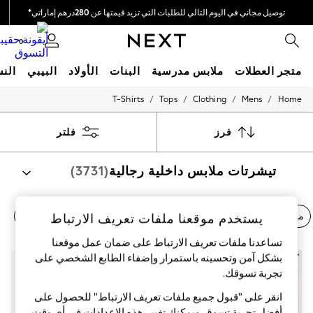
توصيل مجاني في اليوم التالي للطلبات التي تزيد قيمتها عن 280درهم إماراتي*
نحن نقوم بدفع جميع الرسوم
0
متجر العطلات
ملابس مدرسية
البنات
الأولاد
البيبي
النس
/
/
/
/
T-Shirts
Tops
Clothing
Mens
Home
HOLIDAY SHOP
Holiday Shop
Modest Holiday Outfits
فرز
فلتر
Sunset Styles
Summer Nightwear
تيشرتات ملابس داخلية رجالية
(3731)
Occasionwear
Girls
Girls' Holiday Shop
Girls' Travel Styles
ماركة Next
تي شيرتات بولو
ملابس
حزم شراء متعددة
يستخدم موقعنا ملفات تعريف الارتباط
Sunset Styles
Dresses
تساعدنا ملفات تعريف الارتباط على ضمان عمل موقعنا
Occasionwear
بشكل آمن وتحسينه باستمرار وإضفاء الطابع الشخصي على
Sets & Outfits
تجربة تسوقك.‏
Linen Collection
Swimwear & Beachwear
انقر على "قبول جميع ملفات تعريف الارتباط" للحصول على
Tops & T-Shirts
أفضل تجربة تسوق. ويمكنك تغيير هذه الإعدادات في أي وقت