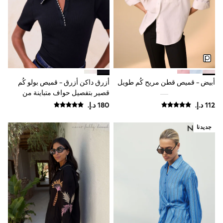
Sunset Styles
Occasionwear
Sets & Outfits
Linen Collection
Tops & T-Shirts
Shirts
Polo Shirts
Swimwear
Shorts
أبيض - قميص قطن مريح كُم طويل
أزرق داكن أزرق - قميص بولو كُم
Sandals & Clogs
قصير بتفصيل حواف متباينة من
Sun Safe
Lipsy
Rash Vests
Sun Hats & Caps
جديدنا
Sunglasses
Baby Holiday Shop
Baby Summer Nightwear
Occasionwear
Dresses
Sets & Outfits
Rompers
Sandals
Swimwear
Sun Hats & Caps