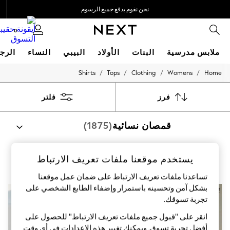
نحن نقوم بدفع جميع الرسوم
نحن نقبل
0
ملابس مدرسية
البنات
الأولاد
البيبي
النساء
الرج
/
/
/
/
Shirts
Tops
Clothing
Womens
Home
HOLIDAY SHOP
Holiday Shop
Modest Holiday Outfits
فرز
فلتر
Sunset Styles
Summer Nightwear
قمصان نسائية
(1875)
Occasionwear
Girls
Girls' Holiday Shop
Girls' Travel Styles
يستخدم موقعنا ملفات تعريف الارتباط
مطبوع
قطن
عملي
ملابس للعمل
كاجوال
Sunset Styles
Dresses
تساعدنا ملفات تعريف الارتباط على ضمان عمل موقعنا
Occasionwear
بشكل آمن وتحسينه باستمرار وإضفاء الطابع الشخصي على
Sets & Outfits
تجربة تسوقك.‏
Linen Collection
Swimwear & Beachwear
انقر على "قبول جميع ملفات تعريف الارتباط" للحصول على
Tops & T-Shirts
أفضل تجربة تسوق. ويمكنك تغيير هذه الإعدادات في أي وقت