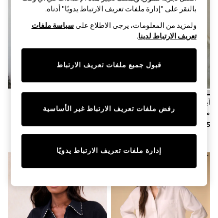
Sandals & Sliders
بالنقر على "إدارة ملفات تعريف الارتباط يدويًا" أدناه.
Jumpsuits & Playsuits
Shorts & Skirts
ولمزيد من المعلومات، يرجى الاطلاع على
سياسة ملفات
Sun Safe
تعريف الارتباط لدينا
.
Sun Hats & Caps
Sunglasses
Women's Holiday Shop
قبول جميع ملفات تعريف الارتباط
Women's Travel Styles
Dresses
Occasionwear
Linen Collection
أبيض - قميص كتّان 100% بكُم طويل
أزرق - قميص كتان 100% من N.
Tops & T-Shirts
رفض ملفات تعريف الارتباط غير الأساسية
من N. Premium
Premium
Cover Ups & Kaftans
Sandals
Swimwear
Jumpsuits & Playsuits
Beachwear
إدارة ملفات تعريف الارتباط يدويًا
Skirts
Trousers
Sunglasses
Sun Hats & Caps
Resort Styles
Boys' Holiday Shop
Boys' Travel Styles