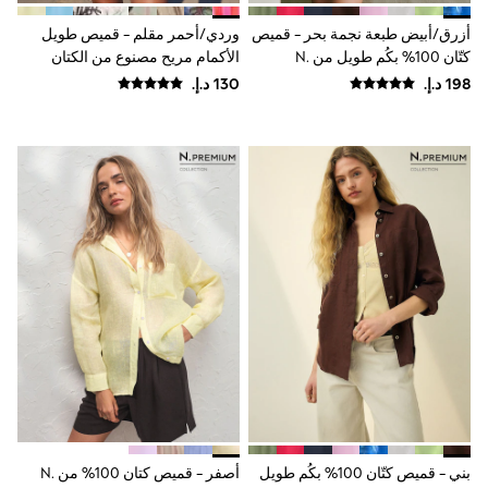
Mint Velvet
Monsoon
أزرق/أبيض طبعة نجمة بحر - قميص
وردي/أحمر مقلم - قميص طويل
River Island
كتّان 100% بكُم طويل من N.
الأكمام مريح مصنوع من الكتان
SCHOOWEAR
Premium
All Boys Schoolwear
Shoes
Trousers
Shorts
Shirts
Polo Shirts
Sweatshirts & Jumpers
Coats & Jackets
Underwear
Socks
Multipacks
All Boys Sport & Swimwear
Trainers & Pumps
Swimwear
Tops
Shorts
Joggers
adidas
Nike
بني - قميص كتّان 100% بكُم طويل
أصفر - قميص كتان 100% من N.
All Girls Schoolwear