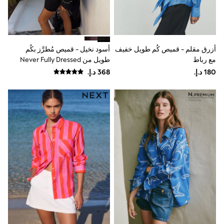
Mens' Holiday Shop
Occasionwear
Shirts
Linen Collection
Polo Shirts
Tops & T-Shirts
أزرق مقلم - قميص كُم طويل خفيف
أسود نخيل - قميص مُطرَّز بكُم
Trousers & Chinos
مع رباط
طويل من Never Fully Dressed
Jeans
Sandals
Shorts
Swimwear
Hats & Caps
Vests
Sunglasses
Beach Towels
Bags
Travel Bags
Luggage
Angel & Rocket
B by Ted Baker
Baker by Ted Baker
Boden
Lipsy
Love & Roses