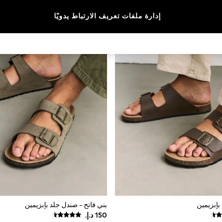
إدارة ملفات تعريف الارتباط يدويًا
بإبزيمين
بني فاتح - صندل جلد بإبزيمين