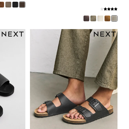
Boys' Travel Styles
Sunset Styles
Occasionwear
Sets & Outfits
Linen Collection
Tops & T-Shirts
Shirts
Polo Shirts
Swimwear
Shorts
Sandals & Clogs
Sun Safe
Rash Vests
Sun Hats & Caps
Sunglasses
Baby Holiday Shop
Baby Summer Nightwear
Occasionwear
Dresses
Sets & Outfits
Rompers
Sandals
Swimwear
Sun Hats & Caps