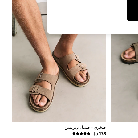
صخري - صندل بإبزيمين