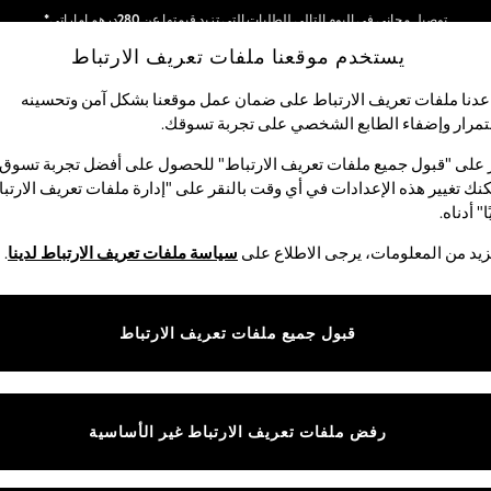
توصيل مجاني في اليوم التالي للطلبات التي تزيد قيمتها عن 280درهم إماراتي*
يستخدم موقعنا ملفات تعريف الارتباط
نحن نقوم بدفع جميع الرسوم
دنا ملفات تعريف الارتباط على ضمان عمل موقعنا بشكل آمن وتحسينه
مرار وإضفاء الطابع الشخصي على تجربة تسوقك.‏
الأولاد
البيبي
النساء
الرجال
 على "قبول جميع ملفات تعريف الارتباط" للحصول على أفضل تجربة تسوق.
نك تغيير هذه الإعدادات في أي وقت بالنقر على "إدارة ملفات تعريف الارتب
ا" أدناه.
صنادل وأحذية رجالية
(563)
يد من المعلومات، يرجى الاطلاع على
سياسة ملفات تعريف الارتباط لدينا
.
من الصنادل. سواء كان ذلك لنزهة أو لقضاء يوم مريح على الشاطئ، لا غنى عن
تات السباحة الأنيقة للرجال.
قبول جميع ملفات تعريف الارتباط
شبشب
شباشب
Nike
adidas
Havaianas
tta
المقاس
الماركة
الألوان
رفض ملفات تعريف الارتباط غير الأساسية