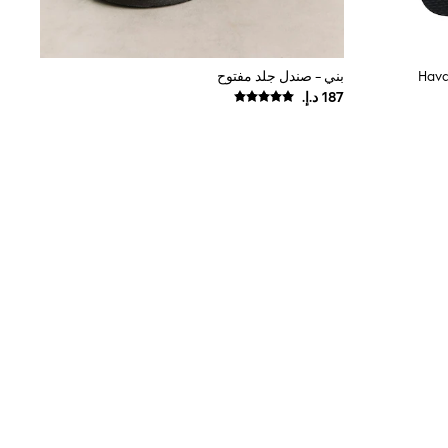
بني - صندل جلد مفتوح