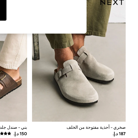
Tops & T-Shirts
Sandals & Sliders
Jumpsuits & Playsuits
Shorts & Skirts
Sun Safe
Sun Hats & Caps
Sunglasses
Women's Holiday Shop
Women's Travel Styles
Dresses
Occasionwear
Linen Collection
Tops & T-Shirts
Cover Ups & Kaftans
Sandals
Swimwear
Jumpsuits & Playsuits
Beachwear
Skirts
Trousers
Sunglasses
Sun Hats & Caps
صخري - أحذية مفتوحة من الخلف
بني - صندل جلد 
Resort Styles
Boys' Holiday Shop