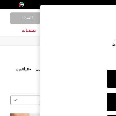
السداد
0
المنتجات المنزلية
الماركات
تصفيات
اط
 زوج من الشباشب. استعد لموسم العطلات مع الشباشب
+ اقرأ المزيد
Rega
فرز
المزيد