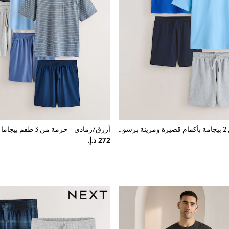
أزرق - طقم من 2 بيجامة بأكمام قصيرة ومزينة برسومات