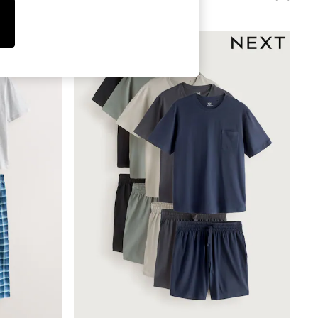
Tops & T-Shirts
Sandals & Sliders
Jumpsuits & Playsuits
Shorts & Skirts
Sun Safe
Sun Hats & Caps
Sunglasses
Women's Holiday Shop
Women's Travel Styles
Dresses
Occasionwear
Linen Collection
Tops & T-Shirts
Cover Ups & Kaftans
Sandals
Swimwear
Jumpsuits & Playsuits
Beachwear
Skirts
Trousers
Sunglasses
Sun Hats & Caps
Resort Styles
Boys' Holiday Shop