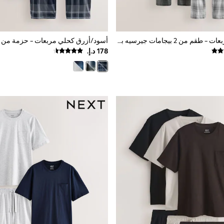
أسود/رمادي مربعات - طقم من 2 بيجامات جيرسيه بأكمام قصيرة