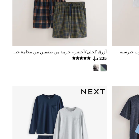
أزرق كحلي/أخضر - حزمة من طقمين من بيجامة جيرسيه مريحة بأكمام قصيرة