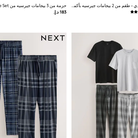
أزرق داكن/رمادي - طقم من 2 بيجامات جيرسيه بأكمام قصيرة
حزمة من 3 بيجامات جيرسيه من The Set