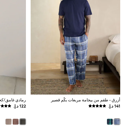
Shoes
Coats & Jackets
Bags & Accessories
Shirts
Polo Shirts
Shop all
Shoes
Coats & Jackets
Bags
Polo Shirts
Blue
Black
White
Grey
Green
Red
All Branded Schoolwear
adidas
أزرق - طقم من بيجامة مربعات بكُم قصير
رمادي غامق/كحل
Nike
Baker by Ted Baker
Hype
Kickers
Clarks
Trutex