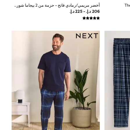
أخضر مريمي/رمادي فاتح - حزمة من 2 بيجاما شورت جيرسيه