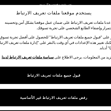
نحن نقوم بدفع جميع الرسوم
يستخدم موقعنا ملفات تعريف الارتباط
نحن نقبل
دنا ملفات تعريف الارتباط على ضمان عمل موقعنا بشكل آمن وتحسينه
مرار وإضفاء الطابع الشخصي على تجربة تسوقك.‏
الأولاد
البيبي
النساء
الرجال
 على "قبول جميع ملفات تعريف الارتباط" للحصول على أفضل تجربة تسوق.
نك تغيير هذه الإعدادات في أي وقت بالنقر على "إدارة ملفات تعريف الارتب
ا" أدناه.
بيجامات رجالي
(434)
يد من المعلومات، يرجى الاطلاع على
سياسة ملفات تعريف الارتباط لدينا
.
 المربعات والسادة، والبيجامات الرجالي لدينا مثالية لوقت النوم. سواء كنت 
تصميمات من القطن الناعم، المثالية لتوفير الراحة. يمكنك العثور على أحذية ال
قبول جميع ملفات تعريف الارتباط
طويل
قصير
روب
أحذية منزلية
حزم م
رفض ملفات تعريف الارتباط غير الأساسية
المقاس
الماركة
الألوان