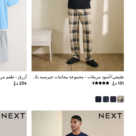
All Girls Schoolwear
Shoes
Dresses
Trousers
Skirts
Shirts
Polo Shirts
Sweatshirts
Cardigans
Coats & Jackets
Underwear
Socks & Tights
Multipacks
طبيعي/أسود مربعات - مجموعة بيجامات جيرسيه بكم قصير
All Girls Sports & Swimwear
Trainers & Pumps
Swimwear
Tops
Leggings
Shorts
Joggers
adidas
Nike
Shop All