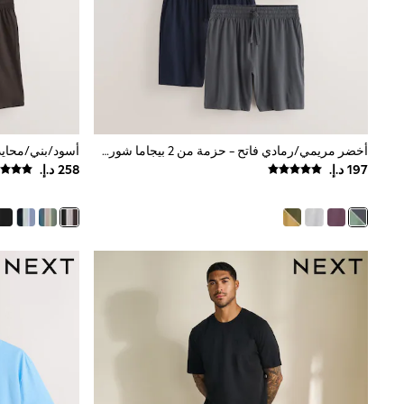
Love & Roses
Mint Velvet
Monsoon
River Island
SCHOOWEAR
All Boys Schoolwear
Shoes
Trousers
Shorts
أخضر مريمي/رمادي فاتح - حزمة من 2 بيجاما شورت جيرسيه
Shirts
Polo Shirts
Sweatshirts & Jumpers
Coats & Jackets
Underwear
Socks
Multipacks
All Boys Sport & Swimwear
Trainers & Pumps
Swimwear
Tops
Shorts
Joggers
adidas
Nike