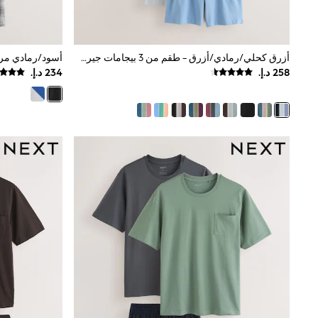
Mens' Holiday Shop
Occasionwear
Shirts
Linen Collection
أزرق كحلي/رمادي/أزرق - طقم من 3 بيجامات جيرسيه بأكمام قصيرة
Polo Shirts
Tops & T-Shirts
Trousers & Chinos
Jeans
Sandals
Shorts
Swimwear
Hats & Caps
Vests
Sunglasses
Beach Towels
Bags
Travel Bags
Luggage
Angel & Rocket
B by Ted Baker
Baker by Ted Baker
Boden
Lipsy