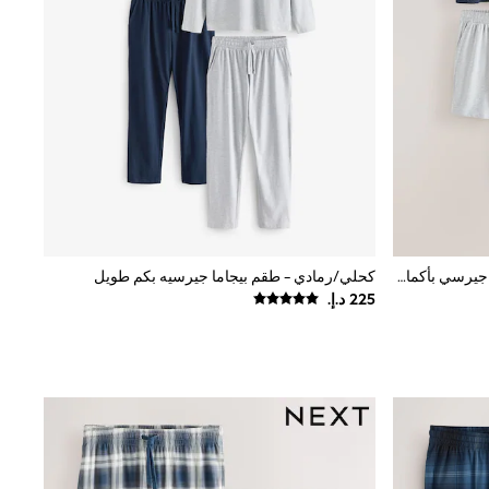
أزرق/رمادي - حزمة من 3 طقم بيجاما جيرسي بأكمام قصيرة مخططة
كحلي/رمادي - طقم بيجاما جيرسيه بكم طويل