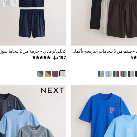
أسود/بني/محايد - طقم من 3 بيجامات جيرسيه بأكمام قصيرة
كحلي/رمادي - حزمة من 2 بيجاما شورت جيرسيه