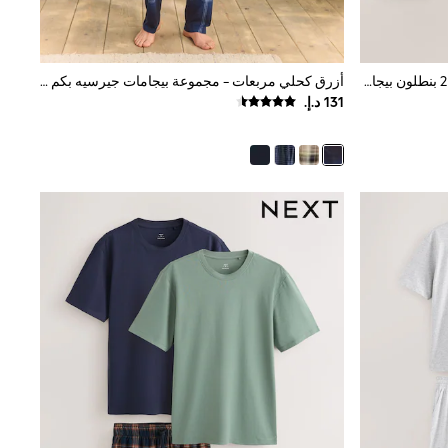
أسود/أزرق كحلي مربعات - حزمة من 2 بنطلون بيجاما جيرسيه بنقشة مربعات
أزرق كحلي مربعات - مجموعة بيجامات جيرسيه بكم قصير