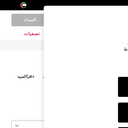
السداد
0
المنتجات المنزلية
الماركات
تصفيات
اط
تفضل بيجاما شورت أو بيجاما ببنطلون طويل، استكشف
+ اقرأ المزيد
بيت والأرواب الأساسية بتصاميم وألوان دافئة.
تعددة
البنطلون
فرز
المزيد