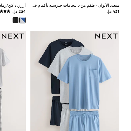
Boys' Travel Styles
متعدد الألوان - طقم من 5 بيجامات جيرسيه بأكمام قصيرة
Sunset Styles
Occasionwear
Sets & Outfits
Linen Collection
Tops & T-Shirts
Shirts
Polo Shirts
Swimwear
Shorts
Sandals & Clogs
Sun Safe
Rash Vests
Sun Hats & Caps
Sunglasses
Baby Holiday Shop
Baby Summer Nightwear
Occasionwear
Dresses
Sets & Outfits
Rompers
Sandals
Swimwear
Sun Hats & Caps