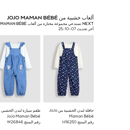
Sunset Styles
Occasionwear
Sets & Outfits
ألعاب خشبية من JOJO MAMAN BÉBÉ
Linen Collection
NEXT تستدعي مجموعة مختارة من ألعاب JOJO MAMAN BÉBÉ الخشبية بسبب مشكلة تتعلق بالسلامة المحتملة.
Tops & T-Shirts
آخر تحديث 07-10-25
Shirts
Polo Shirts
Swimwear
Shorts
Sandals & Clogs
Sun Safe
Rash Vests
Sun Hats & Caps
Sunglasses
Baby Holiday Shop
Baby Summer Nightwear
Occasionwear
Dresses
Sets & Outfits
Rompers
حافلة لندن الخشبية من JoJo
طقم سيارة لندن الخشبي 
Sandals
JoJo Maman Bébé
Maman Bébé
Swimwear
رقم المنتج H16250
رقم المنتج W26846
Sun Hats & Caps