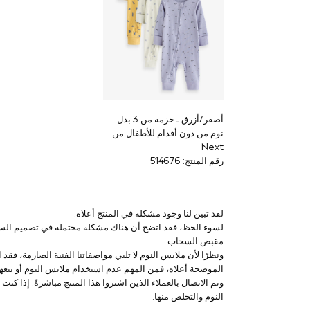
Smiggle
Vans
Vanilla Underground
Eastpak
Bags & Backpacks
Caps
Belts
Jumpers
Polo Shirts
أصفر/أزرق ـ حزمة من 3 بدل
All Girls Sports & Swimwear
نوم من دون أقدام للأطفال من
T-Shirts
Next
Bags & Backpacks
رقم المنتج: 514676
Lunchboxes
Caps
Bags
Blouses
لقد تبين لنا وجود مشكلة في المنتج أعلاه.
Shirts
لسوء الحظ، فقد اتضح أن هناك مشكلة محتملة في تصميم السحاب
Polo Shirts
مقبض السحاب.
GIRLS
ونظرًا لأن ملابس النوم لا تلبي مواصفاتنا الفنية الصارمة، فقد 
E-Gift Card
الموضحة أعلاه، فمن المهم عدم استخدام ملابس النوم أو بيعها 
New In
وتم الاتصال بالعملاء الذين اشتروا هذا المنتج مباشرةً. إذ
New In from Next
النوم والتخلص منها.
All Girl's New In