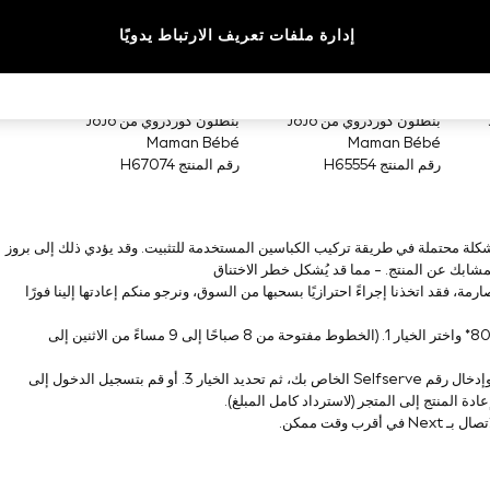
إدارة ملفات تعريف الارتباط يدويًا
J
بنطلون كوردروي من JoJo
بنطلون كوردروي من JoJo
Maman Bébé
Maman Bébé
رقم المنتج H65554
رقم المنتج H67074
 مشكلة محتملة في طريقة تركيب الكباسين المستخدمة للتثبيت. وقد يؤدي ذلك إلى بروز
ابك عن المنتج. - مما قد يُشكل خطر الاختناق
ارمة، فقد اتخذنا إجراءً احترازيًا بسحبها من السوق، ونرجو منكم إعادتها إلينا فورًا
لترتيب عملية الاستلام، يُرجى الاتصال بنا على ‏ 0333 777 8000* واختر الخيار 1. (الخطوط مفتوحة من 8 صباحًا إلى 9 مساءً من الاثنين إلى
يمكنك أيضًا الاتصال بـ Selfserve على 0800 587 7758 *، وإدخال رقم Selfserve الخاص بك، ثم تحديد الخيار 3. أو قم بتسجيل الدخول إلى
ادة المنتج إلى المتجر (لاسترداد كامل المبلغ).
 وقت ممكن.