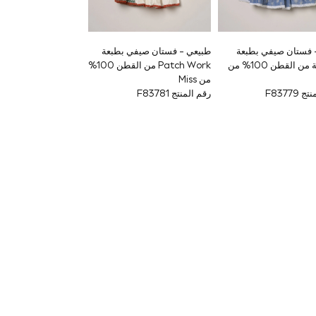
 فستان صيفي بطبعة
طبيعي - فستان صيفي بطبعة
بوهيمية من القطن 100% من
Patch Work من القطن 100%
من Miss
F83779
رقم المنتج F83781