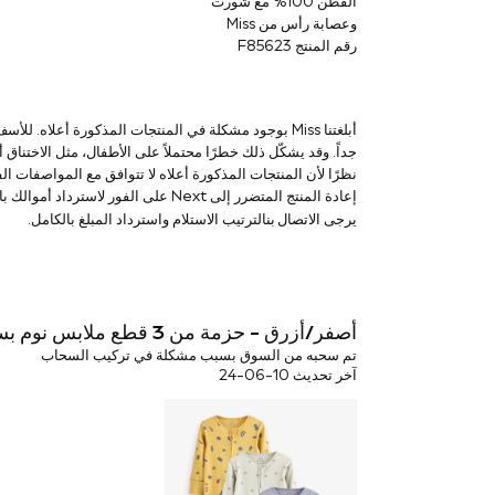
القطن 100% مع شورت
Coats & Jackets
وعصابة رأس من Miss
Bags & Accessories
Shirts
رقم المنتج F85623
Polo Shirts
Shop all
Shoes
Coats & Jackets
أبلغتنا Miss بوجود مشكلة في المنتجات المذكورة أعلا
Bags
جداً. وقد يشكّل ذلك خطرًا محتملاً على الأطفال، مثل الاختناق أ
Polo Shirts
Blue
إعادة المنتج المتضرر إلى Next على الفور لاسترداد أموالك بالكامل.
Black
الاتصال بنا
يرجى
لترتيب الاستلام واسترداد المبلغ بالكامل.
White
Grey
Green
Red
All Branded Schoolwear
أصفر/أزرق - حزمة من 3 قطع ملابس نوم بسحاب بدون تغطية للقدم من NEXT
adidas
تم سحبه من السوق بسبب مشكلة في تركيب السحاب
Nike
آخر تحديث 10-06-24
Baker by Ted Baker
Hype
Kickers
Clarks
Trutex
Start Rite