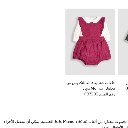
ل
حلقات خشبية قابلة للتكديس من
J
Jojo Maman Bébé
رقم المنتج F87393
لسوء الحظ، اتضح أن هناك مشكلة محتملة تتعلق بالسلامة في مجموعة مختارة من ألعاب JoJo Maman Bébé الخشبية. يمكن أن تنفصل الأجزاء
ى الأطفال الصغار.