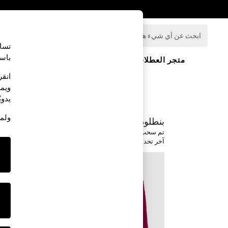
ابحث
عن
تساع
أي
باست
شيء
متجر العطلات
ملابس مدرسية
البنات
هنا...
HOLIDAY SHOP
انقر
Holiday Shop
ويمك
Modest Holiday Outfits
يدويً
Sunset Styles
Summer Nightwear
ولمز
بنطلون كوردروي من JOJO MAMAN BÉBÉ
Occasionwear
Girls
تم سحب المنتج بسبب مشكلة في مشابك الإغلاق المستخدمة ل
آخر تحديث 03-12-25
Girls' Holiday Shop
Girls' Travel Styles
Sunset Styles
Dresses
Occasionwear
Sets & Outfits
Linen Collection
Swimwear & Beachwear
Tops & T-Shirts