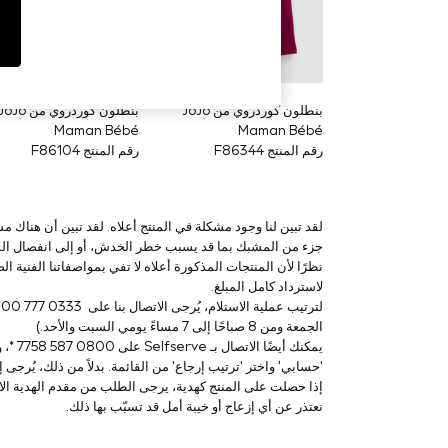
Sandals & Sliders
Jumpsuits & Playsuits
Shorts & Skirts
Sun Safe
Sun Hats & Caps
Sunglasses
بنطلون كوردروي من JoJo
بنطلون كوردروي من oJo
Women's Holiday Shop
Maman Bébé
Maman Bébé
Women's Travel Styles
رقم المنتج F86344
رقم المنتج F86104
Dresses
Occasionwear
Linen Collection
Tops & T-Shirts
لقد تبين لنا وجود مشكلة في المنتج أعلاه. لقد تبين أن هناك
Cover Ups & Kaftans
جزء من المشبك بما قد يسبب خطر الخدش، أو إلى انفصال المش
Sandals
نظرًا لأن المنتجات المذكورة أعلاه لا تفي بمواصفاتنا الفنية الص
Swimwear
Jumpsuits & Playsuits
لاسترداد كامل المبلغ.
Beachwear
Skirts
الجمعة ومن 8 صباحًا إلى 7 مساءً يومي السبت والأحد.)
Trousers
Sunglasses
'حسابي' واختر 'ترتيب إرجاع' من القائمة. بدلاً من ذلك، يُرجى إع
Sun Hats & Caps
إذا حصلت على المنتج كهدية، يرجى الطلب من مقدم الهدية الاتصال بـ Next في أقرب
Resort Styles
نعتذر عن أي إزعاج أو خيبة أمل قد تسبّب بها ذلك.
Boys' Holiday Shop
Boys' Travel Styles