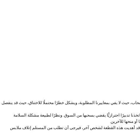
، حيث لا يفي بمعاييرنا المطلوبة، ويشكل خطرًا محتملًا للاختناق، حيث قد ينفصل
اتخذنا تدبيرًا احترازيًّا يقضي بسحبها من السوق. ونظرًا لطبيعة مشكلة السلامة
أو منحها للآخرين.
ا كنت قد أهديت هذه القطعة لشخص آخر، فيرجى أن تطلب من المستلم إتلاف ملابس