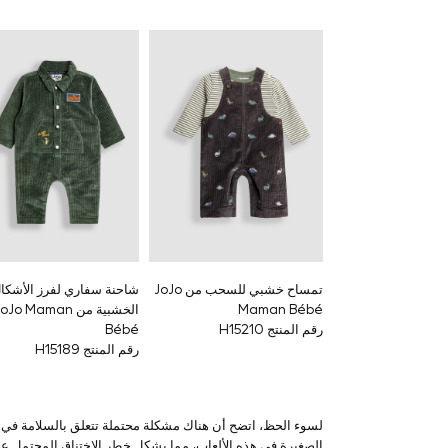
Mens' Holiday Shop
Occasionwear
Shirts
Linen Collection
Polo Shirts
Tops & T-Shirts
Trousers & Chinos
Jeans
Sandals
Shorts
Swimwear
Hats & Caps
Vests
Sunglasses
Beach Towels
Bags
تمساح خشبي للسحب من JoJo
شاحنة سفاري لفرز الأشكا
Travel Bags
Maman Bébé
الخشبية من oJo Maman
Luggage
رقم المنتج H15210
Bébé
Angel & Rocket
رقم المنتج H15189
B by Ted Baker
Baker by Ted Baker
Boden
Lipsy
Love & Roses
الصغيرة في هذه الألعاب، مما يشكل خطر الاختناق المحتمل عل