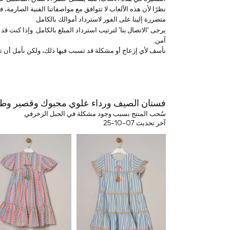
Mint Velvet
نظرًا لأن هذه الألعاب لا تتوافق مع مواصفاتنا الفنية الصارمة
Monsoon
متضررة إلينا على الفور لاسترداد أموالك بالكامل.
River Island
الاتصال بنا
يرجى '
' لترتيب استرداد المبلغ بالكامل. وإذا كنت 
SCHOOWEAR
آمن.
All Boys Schoolwear
نأسف لأي إزعاج أو مشكلة قد تسبب فيها ذلك، ولكن نأمل أن تت
Shoes
Trousers
Shorts
Shirts
Polo Shirts
Sweatshirts & Jumpers
فستان الصيف ورداء علوي محبوك وقصير وطوق 
Coats & Jackets
سُحب المنتج بسبب وجود مشكلة في الحبل الزخرفي
Underwear
آخر تحديث 07-10-25
Socks
Multipacks
All Boys Sport & Swimwear
Trainers & Pumps
Swimwear
Tops
Shorts
Joggers
adidas
Nike
All Girls Schoolwear