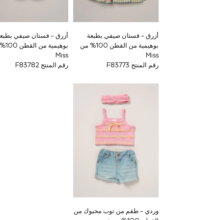
Shoes
Dresses
Trousers
Skirts
أزرق - فستان صيفي بطبعة
أزرق - فستان صيفي بطبع
Shirts
بوهيمية من القطن 100% من
بوهيمية م
Polo Shirts
Miss
Miss
Sweatshirts
رقم المنتج F83773
رقم المنتج F83782
Cardigans
Coats & Jackets
Underwear
Socks & Tights
Multipacks
All Girls Sports & Swimwear
Trainers & Pumps
Swimwear
Tops
Leggings
Shorts
Joggers
adidas
Nike
Shop All
وردي - طقم من توب محبوك من
Shoes