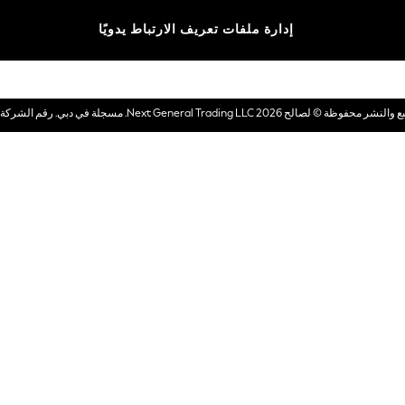
الماركات
إدارة ملفات تعريف الارتباط يدويًا
بطاقات هدايا إلكترونية
© لصالح 2026 Next General Trading LLC. مسجلة في دبي. رقم الشركة 1202472