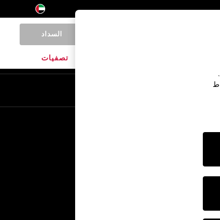
السداد
0
المنتجات المنزلية
الماركات
تصفيات
اط
En
Ar
خدمات أخرى
الإعلام والصحافة
الشركة
وظائف NEXT
برنامج الشركاء الخاص بنا