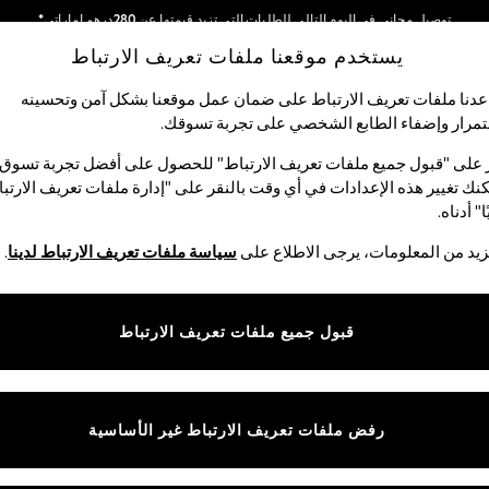
توصيل مجاني في اليوم التالي للطلبات التي تزيد قيمتها عن 280درهم إماراتي*
يستخدم موقعنا ملفات تعريف الارتباط
نحن نقوم بدفع جميع الرسوم
شبكاتنا الاجتماعية
دنا ملفات تعريف الارتباط على ضمان عمل موقعنا بشكل آمن وتحسينه
مرار وإضفاء الطابع الشخصي على تجربة تسوقك.‏
الأولاد
البيبي
النساء
الرجال
 على "قبول جميع ملفات تعريف الارتباط" للحصول على أفضل تجربة تسوق.
نك تغيير هذه الإعدادات في أي وقت بالنقر على "إدارة ملفات تعريف الارتب
اختر اللغة
ا" أدناه.
العربية
يد من المعلومات، يرجى الاطلاع على
سياسة ملفات تعريف الارتباط لدينا
.
قوق القانونية
الأقسام
ية وملفات تعريف الارتباط
نسائي
قبول جميع ملفات تعريف الارتباط
كام
رجالي
عريف الارتباط بشكل فردي
الأولاد
البنات
رفض ملفات تعريف الارتباط غير الأساسية
المنتجات المنزلية
البيبي