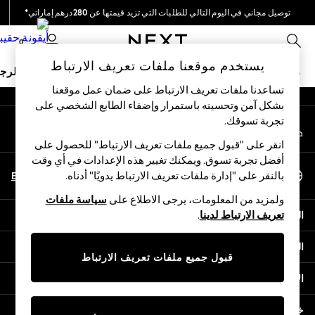
توصيل مجاني في اليوم التالي للطلبات التي تزيد قيمتها عن 280درهم إماراتي*
An error occurred on client
نحن نقوم بدفع جميع الرسوم
0
شبكاتنا الاجتماعية
يستخدم موقعنا ملفات تعريف الارتباط
ملابس مدرسية
البنات
الأولاد
البيبي
النساء
الرج
تساعدنا ملفات تعريف الارتباط على ضمان عمل موقعنا
بشكل آمن وتحسينه باستمرار وإضفاء الطابع الشخصي على
HOLIDAY SHOP
تجربة تسوقك.‏
حسابي
Holiday Shop
قم بتسجيل الدخول إلى حسابك
Modest Holiday Outfits
انقر على "قبول جميع ملفات تعريف الارتباط" للحصول على
Sunset Styles
أفضل تجربة تسوق. ويمكنك تغيير هذه الإعدادات في أي وقت
اختر اللغة
Summer Nightwear
En
Ar
بالنقر على "إدارة ملفات تعريف الارتباط يدويًا" أدناه.
العربية
Occasionwear
ولمزيد من المعلومات، يرجى الاطلاع على
سياسة ملفات
Girls
المساعدة
تعريف الارتباط لدينا
.
Girls' Holiday Shop
Girls' Travel Styles
الخصوصية والحقوق القانونية
Sunset Styles
قبول جميع ملفات تعريف الارتباط
Dresses
الأقسام
Occasionwear
Sets & Outfits
خدمات أخرى