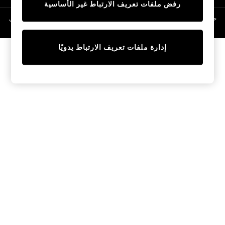
رفض ملفات تعريف الارتباط غير الأساسية
Linen Collection
Swimwear & Beachwear
حقوق الطبع والنشر محفوظة © لصالح 2026 Next General Trading LLC. مسجلة في
دبي. رقم الشركة 1202472
Tops & T-Shirts
Sandals & Sliders
إدارة ملفات تعريف الارتباط يدويًا
Jumpsuits & Playsuits
Shorts & Skirts
Sun Safe
Sun Hats & Caps
Sunglasses
Women's Holiday Shop
Women's Travel Styles
Dresses
Occasionwear
Linen Collection
Tops & T-Shirts
Cover Ups & Kaftans
Sandals
Swimwear
Jumpsuits & Playsuits