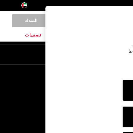
السداد
0
المنتجات المنزلية
الماركات
تصفيات
اط
En
Ar
خدمات أخرى
الإعلام والصحافة
الشركة
وظائف NEXT
برنامج الشركاء الخاص بنا