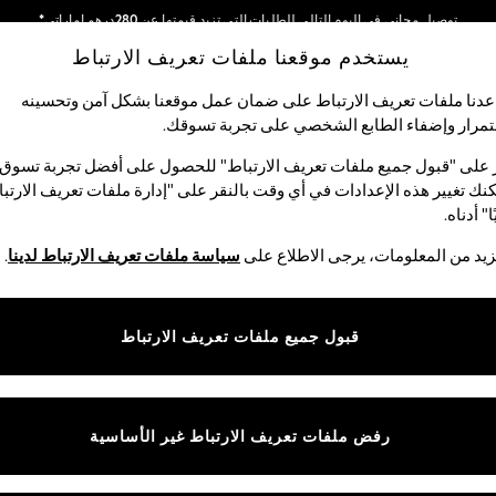
توصيل مجاني في اليوم التالي للطلبات التي تزيد قيمتها عن 280درهم إماراتي*
يستخدم موقعنا ملفات تعريف الارتباط
نحن نقوم بدفع جميع الرسوم
شبكاتنا الاجتماعية
دنا ملفات تعريف الارتباط على ضمان عمل موقعنا بشكل آمن وتحسينه
مرار وإضفاء الطابع الشخصي على تجربة تسوقك.‏
الأولاد
البيبي
النساء
الرجال
 على "قبول جميع ملفات تعريف الارتباط" للحصول على أفضل تجربة تسوق.
نك تغيير هذه الإعدادات في أي وقت بالنقر على "إدارة ملفات تعريف الارتب
اختر اللغة
ا" أدناه.
العربية
يد من المعلومات، يرجى الاطلاع على
سياسة ملفات تعريف الارتباط لدينا
.
قوق القانونية
الأقسام
ية وملفات تعريف الارتباط
نسائي
قبول جميع ملفات تعريف الارتباط
كام
رجالي
عريف الارتباط بشكل فردي
الأولاد
البنات
رفض ملفات تعريف الارتباط غير الأساسية
المنتجات المنزلية
البيبي