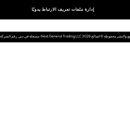
الماركات
إدارة ملفات تعريف الارتباط يدويًا
بطاقات هدايا إلكترونية
© لصالح 2026 Next General Trading LLC. مسجلة في دبي. رقم الشركة 1202472