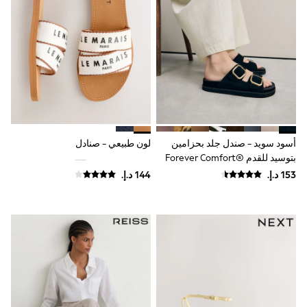
Mens' Holiday Shop
Occasionwear
Shirts
Linen Collection
Polo Shirts
Tops & T-Shirts
Trousers & Chinos
Jeans
Sandals
Shorts
Swimwear
أسود سويد - صندل جلد بحزامين
لون طبيعي - صنادل
Hats & Caps
Vests
بتوسيد للقدم ‪Forever Comfort®‬
Sunglasses
Beach Towels
Bags
Travel Bags
Luggage
Angel & Rocket
B by Ted Baker
Baker by Ted Baker
Boden
Lipsy
Love & Roses