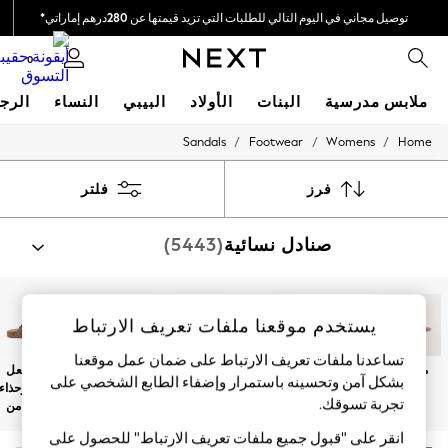
توصيل مجاني في اليوم التالي للطلبات التي تزيد قيمتها عن 280درهم إماراتي*
نحن نقوم بدفع جميع الرسوم
0
ملابس مدرسية
البنات
الأولاد
البيبي
النساء
الرج
/
/
/
Sandals
Footwear
Womens
Home
HOLIDAY SHOP
Holiday Shop
Modest Holiday Outfits
فرز
فلتر
Sunset Styles
Summer Nightwear
صنادل نسائية
(5443)
Occasionwear
Girls
Girls' Holiday Shop
Girls' Travel Styles
Sunset Styles
يستخدم موقعنا ملفات تعريف الارتباط
Dresses
Occasionwear
تساعدنا ملفات تعريف الارتباط على ضمان عمل موقعنا
مسطح
بكعب عالي
ضخم
الأحذية بكعب
الشباشب
حذاء بنعل
Sets & Outfits
بشكل آمن وتحسينه باستمرار وإضفاء الطابع الشخصي على
وتد
والشباشب
سميك وحذاء
Linen Collection
تجربة تسوقك.‏
بإصبع
مفتوح من
Swimwear & Beachwear
الخلف
Tops & T-Shirts
انقر على "قبول جميع ملفات تعريف الارتباط" للحصول على