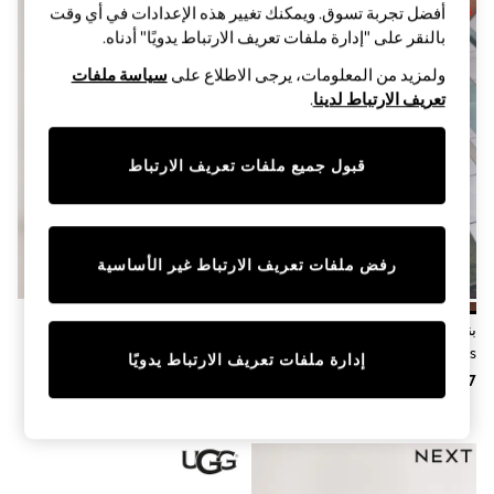
Sandals & Sliders
أفضل تجربة تسوق. ويمكنك تغيير هذه الإعدادات في أي وقت
Jumpsuits & Playsuits
بالنقر على "إدارة ملفات تعريف الارتباط يدويًا" أدناه.
Shorts & Skirts
Sun Safe
ولمزيد من المعلومات، يرجى الاطلاع على
سياسة ملفات
Sun Hats & Caps
تعريف الارتباط لدينا
.
Sunglasses
Women's Holiday Shop
Women's Travel Styles
قبول جميع ملفات تعريف الارتباط
Dresses
Occasionwear
Linen Collection
Tops & T-Shirts
Cover Ups & Kaftans
رفض ملفات تعريف الارتباط غير الأساسية
Sandals
Swimwear
Jumpsuits & Playsuits
بني - شبشب بتصميم مربع من
أسود - حذاء جلد بكعب بمقدمة
Beachwear
Havaianas
مستديرة وفاصل إصبع من Forever
إدارة ملفات تعريف الارتباط يدويًا
Skirts
Comfort®
Trousers
Sunglasses
Sun Hats & Caps
Resort Styles
Boys' Holiday Shop
Boys' Travel Styles