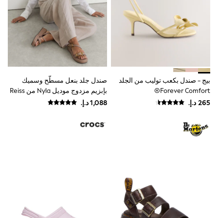
Mint Velvet
Monsoon
River Island
SCHOOWEAR
All Boys Schoolwear
Shoes
Trousers
Shorts
Shirts
بيج - صندل بكعب توليب من الجلد
صندل جلد بنعل مسطّح وسميك
Polo Shirts
Forever Comfort®
بإبزيم مزدوج موديل Nyla من Reiss
Sweatshirts & Jumpers
Coats & Jackets
Underwear
Socks
Multipacks
All Boys Sport & Swimwear
Trainers & Pumps
Swimwear
Tops
Shorts
Joggers
adidas
Nike
All Girls Schoolwear