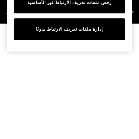
رفض ملفات تعريف الارتباط غير الأساسية
Linen Collection
Swimwear & Beachwear
حقوق الطبع والنشر محفوظة © لصالح 2026 Next General Trading LLC. مسجلة في
دبي. رقم الشركة 1202472
Tops & T-Shirts
Sandals & Sliders
إدارة ملفات تعريف الارتباط يدويًا
Jumpsuits & Playsuits
Shorts & Skirts
Sun Safe
Sun Hats & Caps
Sunglasses
Women's Holiday Shop
Women's Travel Styles
Dresses
Occasionwear
Linen Collection
Tops & T-Shirts
Cover Ups & Kaftans
Sandals
Swimwear
Jumpsuits & Playsuits