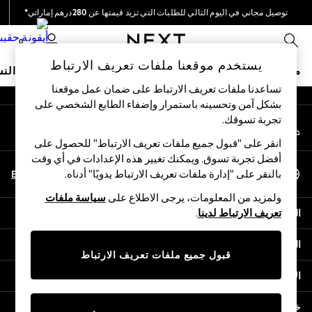
توصيل مجاني في اليوم التالي للطلبات التي تزيد قيمتها عن 280درهم إماراتي*
An error occurred on client
نحن نقوم بدفع جميع الرسوم
0
شبكاتنا الاجتماعية
يستخدم موقعنا ملفات تعريف الارتباط
متجر العطلات
ملابس مدرسية
البنات
الأولاد
البيبي
النس
تساعدنا ملفات تعريف الارتباط على ضمان عمل موقعنا
بشكل آمن وتحسينه باستمرار وإضفاء الطابع الشخصي على
HOLIDAY SHOP
تجربة تسوقك.‏
حسابي
Holiday Shop
قم بتسجيل الدخول إلى حسابك
Modest Holiday Outfits
انقر على "قبول جميع ملفات تعريف الارتباط" للحصول على
Sunset Styles
أفضل تجربة تسوق. ويمكنك تغيير هذه الإعدادات في أي وقت
اختر اللغة
Summer Nightwear
En
Ar
بالنقر على "إدارة ملفات تعريف الارتباط يدويًا" أدناه.
العربية
Occasionwear
ولمزيد من المعلومات، يرجى الاطلاع على
سياسة ملفات
Girls
المساعدة
تعريف الارتباط لدينا
.
Girls' Holiday Shop
Girls' Travel Styles
الخصوصية والحقوق القانونية
Sunset Styles
قبول جميع ملفات تعريف الارتباط
Dresses
الأقسام
Occasionwear
Sets & Outfits
خدمات أخرى