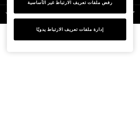
رفض ملفات تعريف الارتباط غير الأساسية
Linen Collection
Swimwear & Beachwear
حقوق الطبع والنشر محفوظة © لصالح 2026 Next General Trading LLC. مسجلة في
دبي. رقم الشركة 1202472
Tops & T-Shirts
Sandals & Sliders
إدارة ملفات تعريف الارتباط يدويًا
Jumpsuits & Playsuits
Shorts & Skirts
Sun Safe
Sun Hats & Caps
Sunglasses
Women's Holiday Shop
Women's Travel Styles
Dresses
Occasionwear
Linen Collection
Tops & T-Shirts
Cover Ups & Kaftans
Sandals
Swimwear
Jumpsuits & Playsuits