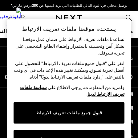
توصيل مجاني في اليوم التالي للطلبات التي تزيد قيمتها عن 280درهم إماراتي*
An error occurred on client
نحن نقوم بدفع جميع الرسوم
0
شبكاتنا الاجتماعية
يستخدم موقعنا ملفات تعريف الارتباط
متجر العطلات
ملابس مدرسية
البنات
الأولاد
البيبي
النس
تساعدنا ملفات تعريف الارتباط على ضمان عمل موقعنا
بشكل آمن وتحسينه باستمرار وإضفاء الطابع الشخصي على
HOLIDAY SHOP
تجربة تسوقك.‏
حسابي
Holiday Shop
قم بتسجيل الدخول إلى حسابك
Modest Holiday Outfits
انقر على "قبول جميع ملفات تعريف الارتباط" للحصول على
Sunset Styles
أفضل تجربة تسوق. ويمكنك تغيير هذه الإعدادات في أي وقت
اختر اللغة
Summer Nightwear
En
Ar
بالنقر على "إدارة ملفات تعريف الارتباط يدويًا" أدناه.
العربية
Occasionwear
ولمزيد من المعلومات، يرجى الاطلاع على
سياسة ملفات
Girls
المساعدة
تعريف الارتباط لدينا
.
Girls' Holiday Shop
Girls' Travel Styles
الخصوصية والحقوق القانونية
Sunset Styles
قبول جميع ملفات تعريف الارتباط
Dresses
الأقسام
Occasionwear
Sets & Outfits
خدمات أخرى