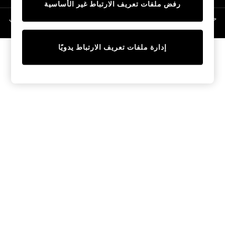
رفض ملفات تعريف الارتباط غير الأساسية
Linen Collection
Swimwear & Beachwear
حقوق الطبع والنشر محفوظة © لصالح 2026 Next General Trading LLC. مسجلة في
دبي. رقم الشركة 1202472
Tops & T-Shirts
Sandals & Sliders
إدارة ملفات تعريف الارتباط يدويًا
Jumpsuits & Playsuits
Shorts & Skirts
Sun Safe
Sun Hats & Caps
Sunglasses
Women's Holiday Shop
Women's Travel Styles
Dresses
Occasionwear
Linen Collection
Tops & T-Shirts
Cover Ups & Kaftans
Sandals
Swimwear
Jumpsuits & Playsuits