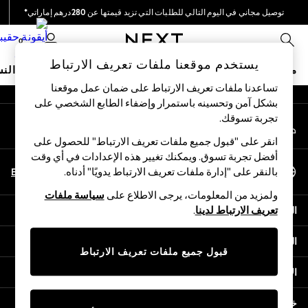
توصيل مجاني في اليوم التالي للطلبات التي تزيد قيمتها عن 280درهم إماراتي*
An error occurred on client
نحن نقوم بدفع جميع الرسوم
0
شبكاتنا الاجتماعية
يستخدم موقعنا ملفات تعريف الارتباط
متجر العطلات
ملابس مدرسية
البنات
الأولاد
البيبي
النس
تساعدنا ملفات تعريف الارتباط على ضمان عمل موقعنا
بشكل آمن وتحسينه باستمرار وإضفاء الطابع الشخصي على
HOLIDAY SHOP
تجربة تسوقك.‏
حسابي
Holiday Shop
قم بتسجيل الدخول إلى حسابك
Modest Holiday Outfits
انقر على "قبول جميع ملفات تعريف الارتباط" للحصول على
Sunset Styles
أفضل تجربة تسوق. ويمكنك تغيير هذه الإعدادات في أي وقت
اختر اللغة
Summer Nightwear
En
Ar
بالنقر على "إدارة ملفات تعريف الارتباط يدويًا" أدناه.
العربية
Occasionwear
ولمزيد من المعلومات، يرجى الاطلاع على
سياسة ملفات
Girls
المساعدة
تعريف الارتباط لدينا
.
Girls' Holiday Shop
Girls' Travel Styles
الخصوصية والحقوق القانونية
Sunset Styles
قبول جميع ملفات تعريف الارتباط
Dresses
الأقسام
Occasionwear
Sets & Outfits
خدمات أخرى