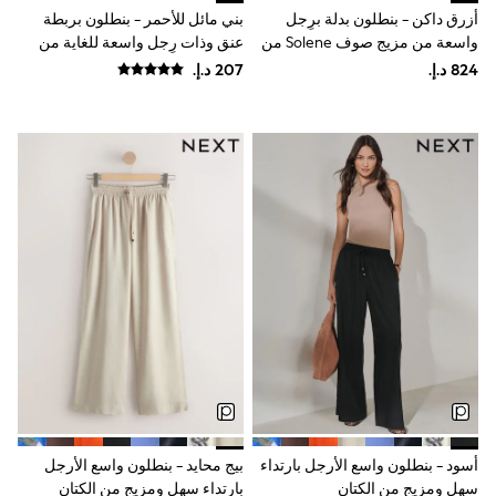
أزرق داكن - بنطلون بدلة برِجل
بني مائل للأحمر - بنطلون بربطة
Shoes
Dresses
واسعة من مزيج صوف Solene من
عنق وذات رِجل واسعة للغاية من
Trousers
Friends Like These
Reiss
Skirts
Shirts
Polo Shirts
Sweatshirts
Cardigans
Coats & Jackets
Underwear
Socks & Tights
Multipacks
All Girls Sports & Swimwear
Trainers & Pumps
Swimwear
Tops
Leggings
Shorts
Joggers
adidas
Nike
Shop All
أسود - بنطلون واسع الأرجل بارتداء
بيج محايد - بنطلون واسع الأرجل
Shoes
سهل ومزيج من الكتان
بارتداء سهل ومزيج من الكتان