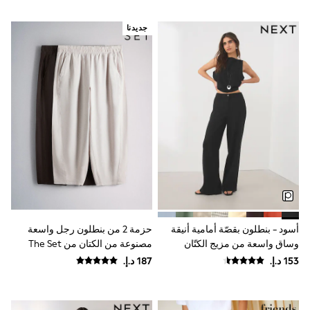
Smiggle
Vans
جديدنا
Vanilla Underground
Eastpak
Bags & Backpacks
Caps
Belts
Jumpers
Polo Shirts
All Girls Sports & Swimwear
T-Shirts
Bags & Backpacks
Lunchboxes
Caps
Bags
Blouses
Shirts
أسود - بنطلون بقصّة أمامية أنيقة
حزمة 2 من بنطلون رجل واسعة
Polo Shirts
وساق واسعة من مزيج الكتّان
مصنوعة من الكتان من The Set
GIRLS
E-Gift Card
New In
New In from Next
All Girl's New In