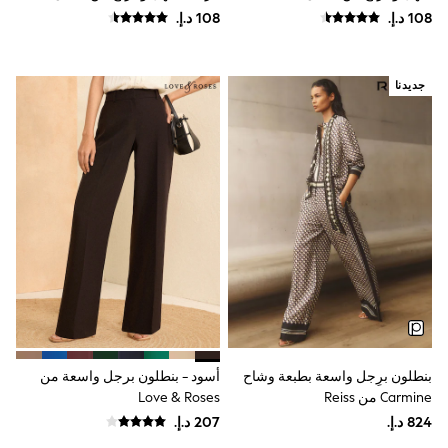
Coats & Jackets
Bags & Accessories
Shirts
Polo Shirts
Shop all
جديدنا
Shoes
Coats & Jackets
Bags
Polo Shirts
Blue
Black
White
Grey
Green
Red
All Branded Schoolwear
adidas
Nike
Baker by Ted Baker
Hype
بنطلون برِجل واسعة بطبعة وشاح
أسود - بنطلون برجل واسعة من
Kickers
Carmine من Reiss
Love & Roses
Clarks
Trutex
Start Rite