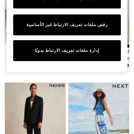
Sunset Styles
Occasionwear
Sets & Outfits
Linen Collection
رفض ملفات تعريف الارتباط غير الأساسية
Tops & T-Shirts
Shirts
Polo Shirts
Swimwear
Shorts
إدارة ملفات تعريف الارتباط يدويًا
أسود - بنطلون بدلة واسع الساق
لون محايد - Lipsy بنطلون برِجل
Sandals & Clogs
Gabi من Reiss
واسعة من مزيج الكتان
Sun Safe
Rash Vests
Sun Hats & Caps
Sunglasses
Baby Holiday Shop
Baby Summer Nightwear
Occasionwear
Dresses
Sets & Outfits
Rompers
Sandals
Swimwear
Sun Hats & Caps