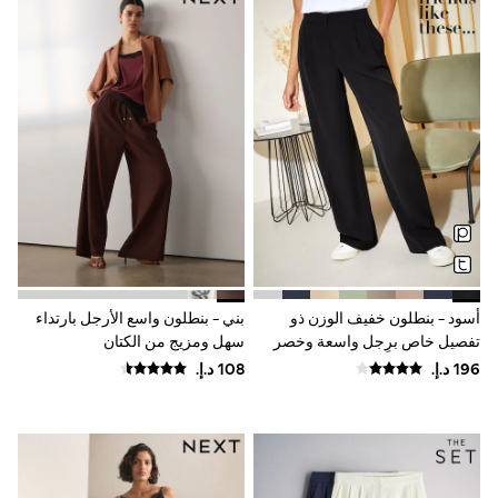
0-2 years
3-5 years
6-8 years
9-11 years
12-14 years
15+ years
All Clothing
Coats & Jackets
Dresses
Holiday Shop
Jeans
Jumpsuits & Playsuits
Kid's Top Picks
Top & Bottom Sets
Summer Dresses
أسود - بنطلون خفيف الوزن ذو
بني - بنطلون واسع الأرجل بارتداء
Polka Dots
THE SET
تفصيل خاص برِجل واسعة وخصر
سهل ومزيج من الكتان
World Cup
قابل للتمدد من الخلف من Friends
Knitwear
Like These
Loungewear
Nightwear & Pyjamas
Occasionwear
Pants & Leggings
Schoolwear