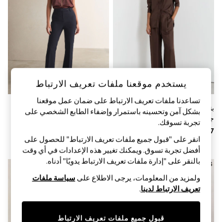
Sandals & Sliders
Jumpsuits & Playsuits
Shorts & Skirts
Sun Safe
Sun Hats & Caps
Sunglasses
Women's Holiday Shop
Women's Travel Styles
Dresses
يستخدم موقعنا ملفات تعريف الارتباط
Occasionwear
Linen Collection
تساعدنا ملفات تعريف الارتباط على ضمان عمل موقعنا
Tops & T-Shirts
بنطلون حرير برِجل واسعة بتصميم
أزرق داكن أزرق - بنطلون مخصص
بشكل آمن وتحسينه باستمرار وإضفاء الطابع الشخصي على
Cover Ups & Kaftans
جاكارد Aliana من Reiss
للأحذية الطويلة مقاس مخصص
تجربة تسوقك.‏
Sandals
Swimwear
انقر على "قبول جميع ملفات تعريف الارتباط" للحصول على
Jumpsuits & Playsuits
أفضل تجربة تسوق. ويمكنك تغيير هذه الإعدادات في أي وقت
Beachwear
بالنقر على "إدارة ملفات تعريف الارتباط يدويًا" أدناه.
Skirts
Trousers
ولمزيد من المعلومات، يرجى الاطلاع على
سياسة ملفات
Sunglasses
تعريف الارتباط لدينا
.
Sun Hats & Caps
Resort Styles
Boys' Holiday Shop
قبول جميع ملفات تعريف الارتباط
Boys' Travel Styles