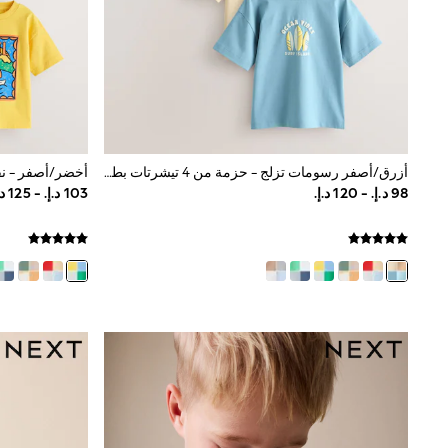
Mens' Holiday Shop
Occasionwear
Shirts
Linen Collection
Polo Shirts
Tops & T-Shirts
Trousers & Chinos
Jeans
Sandals
أزرق/أصفر رسومات تزلج - حزمة من 4 تيشرتات بطبعات جرافيك بأكمام قصيرة للأطفال (3أشهر-7سنوات)
Shorts
Swimwear
Hats & Caps
Vests
Sunglasses
Beach Towels
Bags
Travel Bags
Luggage
Angel & Rocket
B by Ted Baker
Baker by Ted Baker
Boden
Lipsy