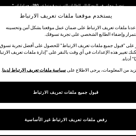
توصيل مجاني في اليوم التالي للطلبات التي تزيد قيمتها عن 280درهم إماراتي*
يستخدم موقعنا ملفات تعريف الارتباط
نحن نقوم بدفع جميع الرسوم
دنا ملفات تعريف الارتباط على ضمان عمل موقعنا بشكل آمن وتحسينه
مرار وإضفاء الطابع الشخصي على تجربة تسوقك.‏
لبيبي
النساء
الرجال
متجر العطلات
 على "قبول جميع ملفات تعريف الارتباط" للحصول على أفضل تجربة تسوق.
نك تغيير هذه الإعدادات في أي وقت بالنقر على "إدارة ملفات تعريف الارتب
ا" أدناه.
تيشرتات للأولاد
(2199)
يد من المعلومات، يرجى الاطلاع على
سياسة ملفات تعريف الارتباط لدينا
.
مصان وتيشرتات الأولاد. يُمكنك الاختيار بين التيشرتات القطنية فائقة النعومة
قة الصغيرة والقمصان الأنيقة. أكملي إطلالته مع شورت أنيق أو بنطلون رياضي م
قبول جميع ملفات تعريف الارتباط
تي شيرتات سادة
Branded T-
تي شيرتات
حزم متعددة
تي شيرتات بولو
Shirts
جرافيك
رفض ملفات تعريف الارتباط غير الأساسية