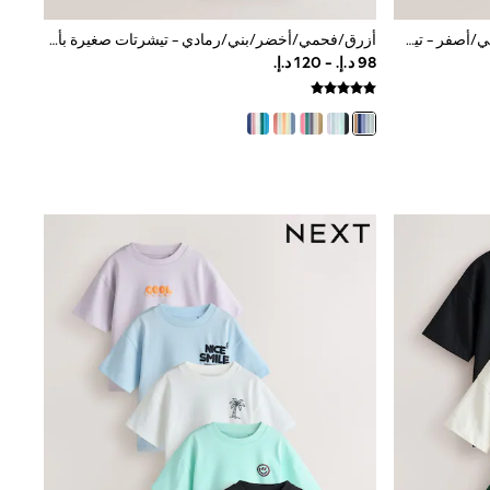
سيارات بلون أزرق/أخضر/أحمر/برتقالي/أصفر - تيشرتات صغيرة بأكمام قصيرة وطبعة جرافيك 5 عبوة (3شهور -7سنوات)
أزرق/فحمي/أخضر/بني/رمادي - تيشرتات صغيرة بأكمام قصيرة وطبعة جرافيك 5 عبوة (3شهور -7سنوات)