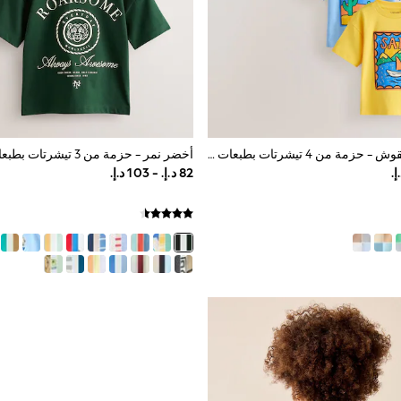
أخضر/أصفر - نقوش - حزمة من 4 تيشرتات بطبعات جرافيك بأكمام قصيرة للأطفال (3أشهر-7سنوات)