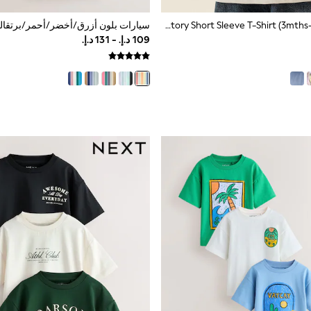
بيج فاتح - Toy Story Short Sleeve T-Shirt (3mths-8yrs)