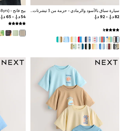
Boys' Travel Styles
Sunset Styles
سيارة سباق بالأسود والرمادي - حزمة من 3 تيشرتات بطبعات جرافيك بأكمام قصيرة للأطفال (3أشهر-7سنوات)
Occasionwear
Sets & Outfits
Linen Collection
Tops & T-Shirts
Shirts
Polo Shirts
Swimwear
Shorts
Sandals & Clogs
Sun Safe
Rash Vests
Sun Hats & Caps
Sunglasses
Baby Holiday Shop
Baby Summer Nightwear
Occasionwear
Dresses
Sets & Outfits
Rompers
Sandals
Swimwear
Sun Hats & Caps