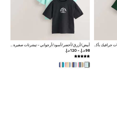
أخضر نمر - حزمة من 3 تيشرتات بطبعات جرافيك بأكمام قصيرة للأطفال (3أشهر-7سنوات)
أبيض/أزرق/أخضر/أسود/أرجواني - تيشرتات صغيرة بأكمام قصيرة وطبعة جرافيك 5 عبوة (3شهور -7سنوات)