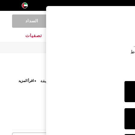
السداد
0
المنتجات المنزلية
الماركات
تصفيات
اط
 التي تحمل صور شخصياتهم المفضلة أو إضفاء لمسة أنيقة
+ اقرأ المزيد
ريح أو تشينو بتصميم كاجوال أنيق وحذاء سهل اللبس.