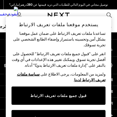
توصيل مجاني في اليوم التالي للطلبات التي تزيد قيمتها عن 280درهم إماراتي*
An error occurred on client
نحن نقوم بدفع جميع الرسوم
0
شبكاتنا الاجتماعية
يستخدم موقعنا ملفات تعريف الارتباط
ملابس مدرسية
البنات
الأولاد
البيبي
النساء
الرج
تساعدنا ملفات تعريف الارتباط على ضمان عمل موقعنا
بشكل آمن وتحسينه باستمرار وإضفاء الطابع الشخصي على
HOLIDAY SHOP
تجربة تسوقك.‏
حسابي
Holiday Shop
قم بتسجيل الدخول إلى حسابك
Modest Holiday Outfits
انقر على "قبول جميع ملفات تعريف الارتباط" للحصول على
Sunset Styles
أفضل تجربة تسوق. ويمكنك تغيير هذه الإعدادات في أي وقت
اختر اللغة
Summer Nightwear
En
Ar
بالنقر على "إدارة ملفات تعريف الارتباط يدويًا" أدناه.
العربية
Occasionwear
ولمزيد من المعلومات، يرجى الاطلاع على
سياسة ملفات
Girls
المساعدة
تعريف الارتباط لدينا
.
Girls' Holiday Shop
Girls' Travel Styles
الخصوصية والحقوق القانونية
Sunset Styles
قبول جميع ملفات تعريف الارتباط
Dresses
الأقسام
Occasionwear
Sets & Outfits
خدمات أخرى