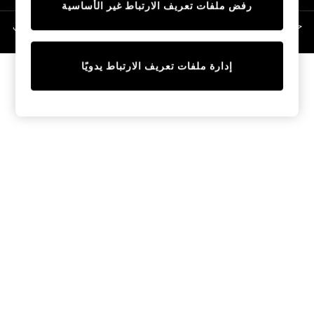
رفض ملفات تعريف الارتباط غير الأساسية
Linen Collection
Swimwear & Beachwear
حقوق الطبع والنشر محفوظة © لصالح 2026 Next General Trading LLC. مسجلة في
دبي. رقم الشركة 1202472
Tops & T-Shirts
Sandals & Sliders
إدارة ملفات تعريف الارتباط يدويًا
Jumpsuits & Playsuits
Shorts & Skirts
Sun Safe
Sun Hats & Caps
Sunglasses
Women's Holiday Shop
Women's Travel Styles
Dresses
Occasionwear
Linen Collection
Tops & T-Shirts
Cover Ups & Kaftans
Sandals
Swimwear
Jumpsuits & Playsuits