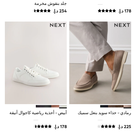
Coats & Jackets
جلد بنقوش مخرمة
Bags & Accessories
Shirts
Polo Shirts
Shop all
Shoes
Coats & Jackets
Bags
Polo Shirts
Blue
Black
White
Grey
Green
Red
All Branded Schoolwear
adidas
Nike
Baker by Ted Baker
Hype
رمادي - حذاء سويد بنعل سميك
أبيض - أحذية رياضية كاجوال أنيقة
Kickers
Clarks
Trutex
Start Rite