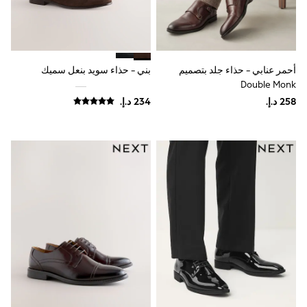
Mint Velvet
Monsoon
River Island
SCHOOWEAR
All Boys Schoolwear
أحمر عنابي - حذاء جلد بتصميم
بني - حذاء سويد بنعل سميك
Shoes
Double Monk
Trousers
Shorts
Shirts
Polo Shirts
Sweatshirts & Jumpers
Coats & Jackets
Underwear
Socks
Multipacks
All Boys Sport & Swimwear
Trainers & Pumps
Swimwear
Tops
Shorts
Joggers
adidas
Nike
All Girls Schoolwear