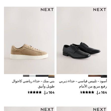
Smiggle
Vans
Vanilla Underground
Eastpak
Bags & Backpacks
Caps
Belts
Jumpers
Polo Shirts
All Girls Sports & Swimwear
T-Shirts
Bags & Backpacks
Lunchboxes
Caps
Bags
Blouses
Shirts
أسود - تلبيس قياسي - حذاء ديربي
بني منك - حذاء رياضي كاجوال
Polo Shirts
رفيع مربع من الأمام
طويل وأنيق
GIRLS
E-Gift Card
New In
New In from Next
All Girl's New In