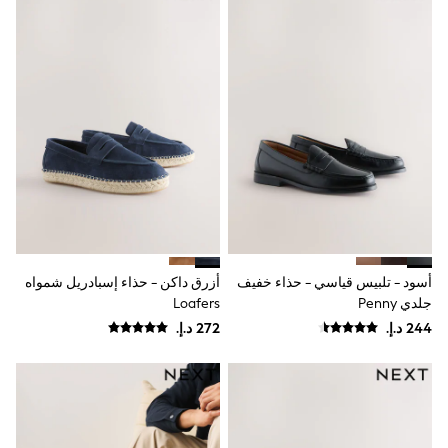
0-2 years
3-5 years
6-8 years
9-11 years
12-14 years
15+ years
All Clothing
Coats & Jackets
Dresses
Holiday Shop
Jeans
Jumpsuits & Playsuits
Kid's Top Picks
Top & Bottom Sets
Summer Dresses
أسود - تلبيس قياسي - حذاء خفيف
أزرق داكن - حذاء إسبادريل شمواه
Polka Dots
جلدي Penny
Loafers
THE SET
World Cup
Knitwear
Loungewear
Nightwear & Pyjamas
Occasionwear
Pants & Leggings
Schoolwear