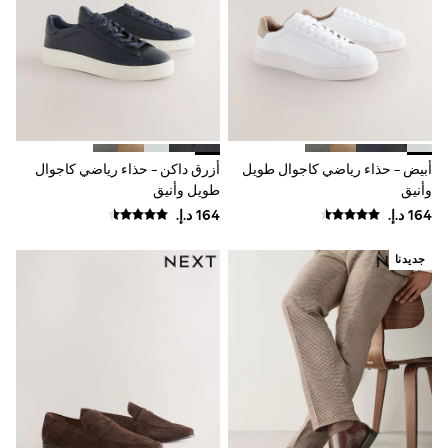
Mens' Holiday Shop
Occasionwear
Shirts
Linen Collection
Polo Shirts
Tops & T-Shirts
Trousers & Chinos
Jeans
Sandals
أبيض - حذاء رياضي كاجوال طويل
أزرق داكن - حذاء رياضي كاجوال
Shorts
وأنيق
طويل وأنيق
Swimwear
Hats & Caps
Vests
Sunglasses
جديدنا
Beach Towels
Bags
Travel Bags
Luggage
Angel & Rocket
B by Ted Baker
Baker by Ted Baker
Boden
Lipsy
Love & Roses