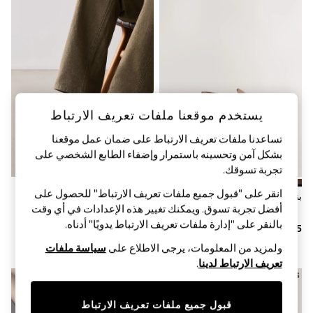
Sandals & Sliders
Jumpsuits & Playsuits
Shorts & Skirts
Sun Safe
Sun Hats & Caps
Sunglasses
Women's Holiday Shop
Women's Travel Styles
Dresses
يستخدم موقعنا ملفات تعريف الارتباط
Occasionwear
Linen Collection
تساعدنا ملفات تعريف الارتباط على ضمان عمل موقعنا
Tops & T-Shirts
بشكل آمن وتحسينه باستمرار وإضفاء الطابع الشخصي على
Cover Ups & Kaftans
تجربة تسوقك.‏
Sandals
Swimwear
انقر على "قبول جميع ملفات تعريف الارتباط" للحصول على
بني فاتح - حذاء سويد بنعل سميك
أزرق - حذاء سويد بنعل سميك
Jumpsuits & Playsuits
أفضل تجربة تسوق. ويمكنك تغيير هذه الإعدادات في أي وقت
Beachwear
بالنقر على "إدارة ملفات تعريف الارتباط يدويًا" أدناه.
Skirts
Trousers
ولمزيد من المعلومات، يرجى الاطلاع على
سياسة ملفات
Sunglasses
تعريف الارتباط لدينا
.
Sun Hats & Caps
Resort Styles
Boys' Holiday Shop
قبول جميع ملفات تعريف الارتباط
Boys' Travel Styles