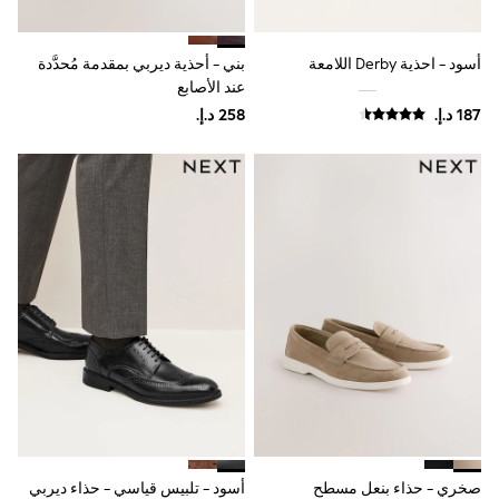
Shoes
Dresses
Trousers
أسود - احذية Derby اللامعة
بني - أحذية ديربي بمقدمة مُحدَّدة
Skirts
عند الأصابع
Shirts
Polo Shirts
Sweatshirts
Cardigans
Coats & Jackets
Underwear
Socks & Tights
Multipacks
All Girls Sports & Swimwear
Trainers & Pumps
Swimwear
Tops
Leggings
Shorts
Joggers
adidas
Nike
Shop All
Shoes
صخري - حذاء بنعل مسطح
أسود - تلبيس قياسي - حذاء ديربي