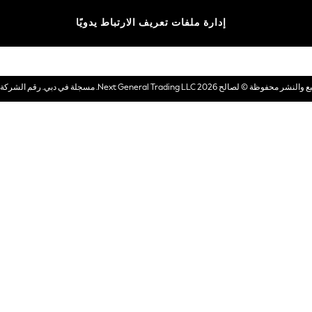
الماركات
إدارة ملفات تعريف الارتباط يدويًا
بطاقات هدايا إلكترونية
© لصالح 2026 Next General Trading LLC. مسجلة في دبي. رقم الشركة 1202472