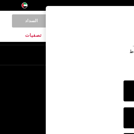
السداد
0
المنتجات المنزلية
الماركات
تصفيات
اط
En
Ar
خدمات أخرى
الإعلام والصحافة
الشركة
وظائف NEXT
برنامج الشركاء الخاص بنا