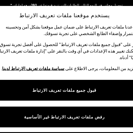
توصيل مجاني في اليوم التالي للطلبات التي تزيد قيمتها عن 280درهم إماراتي*
يستخدم موقعنا ملفات تعريف الارتباط
نحن نقوم بدفع جميع الرسوم
شبكاتنا الاجتماعية
دنا ملفات تعريف الارتباط على ضمان عمل موقعنا بشكل آمن وتحسينه
مرار وإضفاء الطابع الشخصي على تجربة تسوقك.‏
لبيبي
النساء
الرجال
متجر العطلات
 على "قبول جميع ملفات تعريف الارتباط" للحصول على أفضل تجربة تسوق.
نك تغيير هذه الإعدادات في أي وقت بالنقر على "إدارة ملفات تعريف الارتب
اختر اللغة
ا" أدناه.
العربية
يد من المعلومات، يرجى الاطلاع على
سياسة ملفات تعريف الارتباط لدينا
.
قوق القانونية
الأقسام
ية وملفات تعريف الارتباط
نسائي
قبول جميع ملفات تعريف الارتباط
كام
رجالي
عريف الارتباط بشكل فردي
الأولاد
البنات
رفض ملفات تعريف الارتباط غير الأساسية
المنتجات المنزلية
البيبي