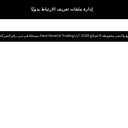
الماركات
إدارة ملفات تعريف الارتباط يدويًا
بطاقات هدايا إلكترونية
© لصالح 2026 Next General Trading LLC. مسجلة في دبي. رقم الشركة 1202472