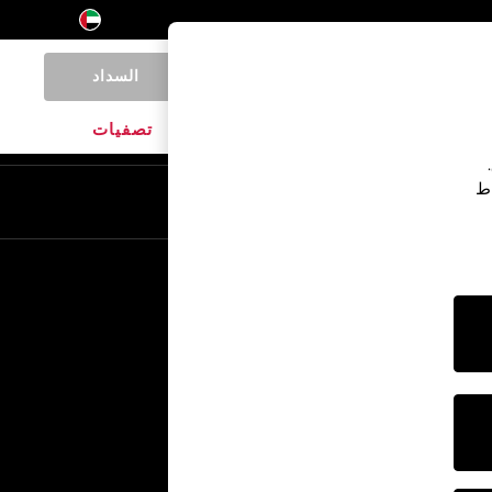
السداد
0
المنتجات المنزلية
الماركات
تصفيات
اط
En
Ar
خدمات أخرى
الإعلام والصحافة
الشركة
وظائف NEXT
برنامج الشركاء الخاص بنا