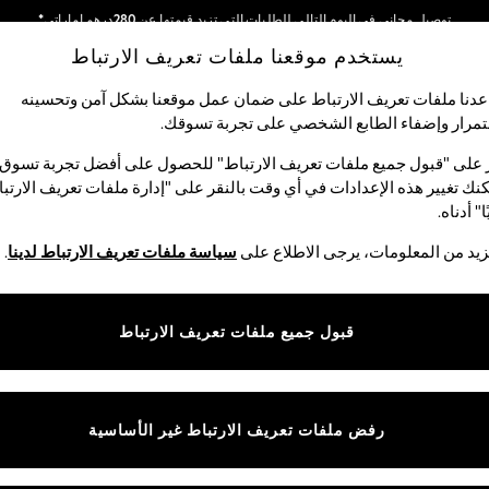
توصيل مجاني في اليوم التالي للطلبات التي تزيد قيمتها عن 280درهم إماراتي*
يستخدم موقعنا ملفات تعريف الارتباط
نحن نقوم بدفع جميع الرسوم
شبكاتنا الاجتماعية
دنا ملفات تعريف الارتباط على ضمان عمل موقعنا بشكل آمن وتحسينه
مرار وإضفاء الطابع الشخصي على تجربة تسوقك.‏
لبيبي
النساء
الرجال
متجر العطلات
 على "قبول جميع ملفات تعريف الارتباط" للحصول على أفضل تجربة تسوق.
نك تغيير هذه الإعدادات في أي وقت بالنقر على "إدارة ملفات تعريف الارتب
اختر اللغة
ا" أدناه.
العربية
يد من المعلومات، يرجى الاطلاع على
سياسة ملفات تعريف الارتباط لدينا
.
قوق القانونية
الأقسام
ية وملفات تعريف الارتباط
نسائي
قبول جميع ملفات تعريف الارتباط
كام
رجالي
عريف الارتباط بشكل فردي
الأولاد
البنات
رفض ملفات تعريف الارتباط غير الأساسية
المنتجات المنزلية
البيبي