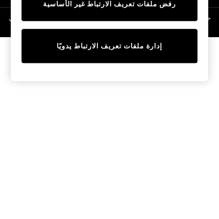
رفض ملفات تعريف الارتباط غير الأساسية
Linen Collection
Swimwear & Beachwear
حقوق الطبع والنشر محفوظة © لصالح 2026 Next General Trading LLC. مسجلة في
دبي. رقم الشركة 1202472
Tops & T-Shirts
Sandals & Sliders
إدارة ملفات تعريف الارتباط يدويًا
Jumpsuits & Playsuits
Shorts & Skirts
Sun Safe
Sun Hats & Caps
Sunglasses
Women's Holiday Shop
Women's Travel Styles
Dresses
Occasionwear
Linen Collection
Tops & T-Shirts
Cover Ups & Kaftans
Sandals
Swimwear
Jumpsuits & Playsuits