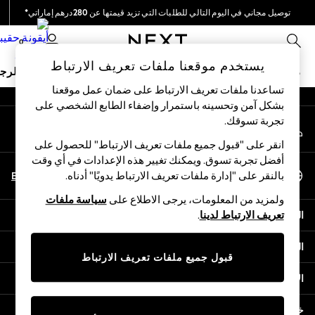
توصيل مجاني في اليوم التالي للطلبات التي تزيد قيمتها عن 280درهم إماراتي*
An error occurred on client
نحن نقوم بدفع جميع الرسوم
0
شبكاتنا الاجتماعية
يستخدم موقعنا ملفات تعريف الارتباط
ملابس مدرسية
البنات
الأولاد
البيبي
النساء
الرج
تساعدنا ملفات تعريف الارتباط على ضمان عمل موقعنا
بشكل آمن وتحسينه باستمرار وإضفاء الطابع الشخصي على
HOLIDAY SHOP
تجربة تسوقك.‏
حسابي
Holiday Shop
قم بتسجيل الدخول إلى حسابك
Modest Holiday Outfits
انقر على "قبول جميع ملفات تعريف الارتباط" للحصول على
Sunset Styles
أفضل تجربة تسوق. ويمكنك تغيير هذه الإعدادات في أي وقت
اختر اللغة
Summer Nightwear
En
Ar
بالنقر على "إدارة ملفات تعريف الارتباط يدويًا" أدناه.
العربية
Occasionwear
ولمزيد من المعلومات، يرجى الاطلاع على
سياسة ملفات
Girls
المساعدة
تعريف الارتباط لدينا
.
Girls' Holiday Shop
Girls' Travel Styles
الخصوصية والحقوق القانونية
Sunset Styles
قبول جميع ملفات تعريف الارتباط
Dresses
الأقسام
Occasionwear
Sets & Outfits
خدمات أخرى