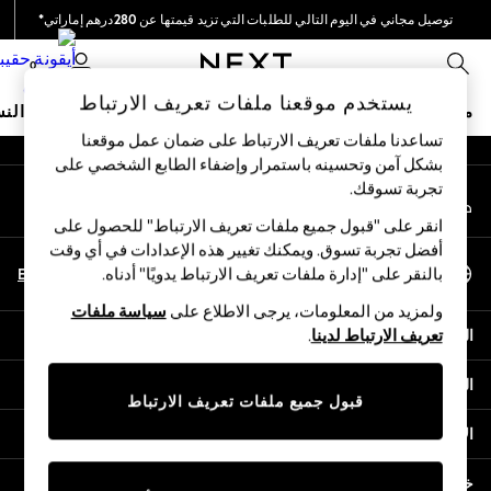
توصيل مجاني في اليوم التالي للطلبات التي تزيد قيمتها عن 280درهم إماراتي*
An error occurred on client
نحن نقوم بدفع جميع الرسوم
0
شبكاتنا الاجتماعية
يستخدم موقعنا ملفات تعريف الارتباط
متجر العطلات
ملابس مدرسية
البنات
الأولاد
البيبي
النس
تساعدنا ملفات تعريف الارتباط على ضمان عمل موقعنا
بشكل آمن وتحسينه باستمرار وإضفاء الطابع الشخصي على
HOLIDAY SHOP
تجربة تسوقك.‏
حسابي
Holiday Shop
قم بتسجيل الدخول إلى حسابك
Modest Holiday Outfits
انقر على "قبول جميع ملفات تعريف الارتباط" للحصول على
Sunset Styles
أفضل تجربة تسوق. ويمكنك تغيير هذه الإعدادات في أي وقت
اختر اللغة
Summer Nightwear
En
Ar
بالنقر على "إدارة ملفات تعريف الارتباط يدويًا" أدناه.
العربية
Occasionwear
ولمزيد من المعلومات، يرجى الاطلاع على
سياسة ملفات
Girls
المساعدة
تعريف الارتباط لدينا
.
Girls' Holiday Shop
Girls' Travel Styles
الخصوصية والحقوق القانونية
Sunset Styles
قبول جميع ملفات تعريف الارتباط
Dresses
الأقسام
Occasionwear
Sets & Outfits
خدمات أخرى