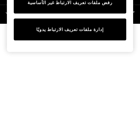
رفض ملفات تعريف الارتباط غير الأساسية
Linen Collection
Swimwear & Beachwear
حقوق الطبع والنشر محفوظة © لصالح 2026 Next General Trading LLC. مسجلة في
دبي. رقم الشركة 1202472
Tops & T-Shirts
Sandals & Sliders
إدارة ملفات تعريف الارتباط يدويًا
Jumpsuits & Playsuits
Shorts & Skirts
Sun Safe
Sun Hats & Caps
Sunglasses
Women's Holiday Shop
Women's Travel Styles
Dresses
Occasionwear
Linen Collection
Tops & T-Shirts
Cover Ups & Kaftans
Sandals
Swimwear
Jumpsuits & Playsuits