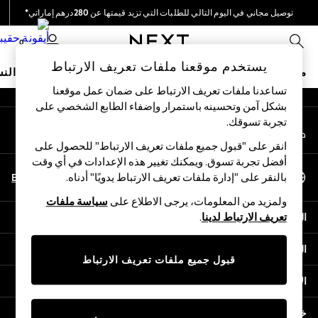
توصيل مجاني في اليوم التالي للطلبات التي تزيد قيمتها عن 280درهم إماراتي*
An error occurred on client
نحن نقوم بدفع جميع الرسوم
0
شبكاتنا الاجتماعية
يستخدم موقعنا ملفات تعريف الارتباط
متجر العطلات
ملابس مدرسية
البنات
الأولاد
البيبي
النس
تساعدنا ملفات تعريف الارتباط على ضمان عمل موقعنا
بشكل آمن وتحسينه باستمرار وإضفاء الطابع الشخصي على
HOLIDAY SHOP
تجربة تسوقك.‏
حسابي
Holiday Shop
قم بتسجيل الدخول إلى حسابك
Modest Holiday Outfits
انقر على "قبول جميع ملفات تعريف الارتباط" للحصول على
Sunset Styles
أفضل تجربة تسوق. ويمكنك تغيير هذه الإعدادات في أي وقت
اختر اللغة
Summer Nightwear
En
Ar
بالنقر على "إدارة ملفات تعريف الارتباط يدويًا" أدناه.
العربية
Occasionwear
ولمزيد من المعلومات، يرجى الاطلاع على
سياسة ملفات
Girls
المساعدة
تعريف الارتباط لدينا
.
Girls' Holiday Shop
Girls' Travel Styles
الخصوصية والحقوق القانونية
Sunset Styles
قبول جميع ملفات تعريف الارتباط
Dresses
الأقسام
Occasionwear
Sets & Outfits
خدمات أخرى