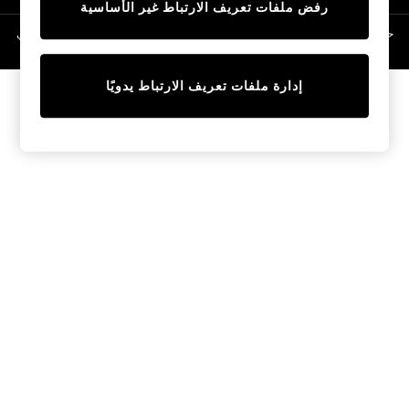
رفض ملفات تعريف الارتباط غير الأساسية
Linen Collection
Swimwear & Beachwear
حقوق الطبع والنشر محفوظة © لصالح 2026 Next General Trading LLC. مسجلة في
دبي. رقم الشركة 1202472
Tops & T-Shirts
Sandals & Sliders
إدارة ملفات تعريف الارتباط يدويًا
Jumpsuits & Playsuits
Shorts & Skirts
Sun Safe
Sun Hats & Caps
Sunglasses
Women's Holiday Shop
Women's Travel Styles
Dresses
Occasionwear
Linen Collection
Tops & T-Shirts
Cover Ups & Kaftans
Sandals
Swimwear
Jumpsuits & Playsuits