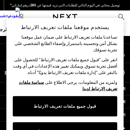
توصيل مجاني في اليوم التالي للطلبات التي تزيد قيمتها عن 280درهم إماراتي*
An error occurred on client
نحن نقوم بدفع جميع الرسوم
0
شبكاتنا الاجتماعية
يستخدم موقعنا ملفات تعريف الارتباط
ملابس مدرسية
البنات
الأولاد
البيبي
النساء
الرج
تساعدنا ملفات تعريف الارتباط على ضمان عمل موقعنا
بشكل آمن وتحسينه باستمرار وإضفاء الطابع الشخصي على
HOLIDAY SHOP
تجربة تسوقك.‏
حسابي
Holiday Shop
قم بتسجيل الدخول إلى حسابك
Modest Holiday Outfits
انقر على "قبول جميع ملفات تعريف الارتباط" للحصول على
Sunset Styles
أفضل تجربة تسوق. ويمكنك تغيير هذه الإعدادات في أي وقت
اختر اللغة
Summer Nightwear
En
Ar
بالنقر على "إدارة ملفات تعريف الارتباط يدويًا" أدناه.
العربية
Occasionwear
ولمزيد من المعلومات، يرجى الاطلاع على
سياسة ملفات
Girls
المساعدة
تعريف الارتباط لدينا
.
Girls' Holiday Shop
Girls' Travel Styles
الخصوصية والحقوق القانونية
Sunset Styles
قبول جميع ملفات تعريف الارتباط
Dresses
الأقسام
Occasionwear
Sets & Outfits
خدمات أخرى