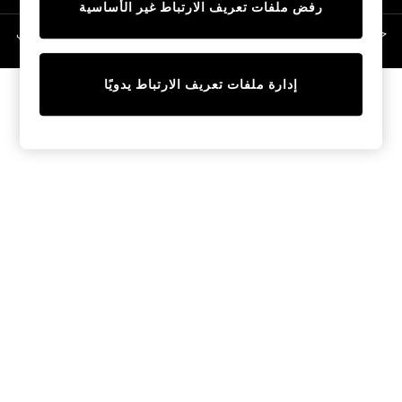
رفض ملفات تعريف الارتباط غير الأساسية
Linen Collection
Swimwear & Beachwear
حقوق الطبع والنشر محفوظة © لصالح 2026 Next General Trading LLC. مسجلة في
دبي. رقم الشركة 1202472
Tops & T-Shirts
Sandals & Sliders
إدارة ملفات تعريف الارتباط يدويًا
Jumpsuits & Playsuits
Shorts & Skirts
Sun Safe
Sun Hats & Caps
Sunglasses
Women's Holiday Shop
Women's Travel Styles
Dresses
Occasionwear
Linen Collection
Tops & T-Shirts
Cover Ups & Kaftans
Sandals
Swimwear
Jumpsuits & Playsuits