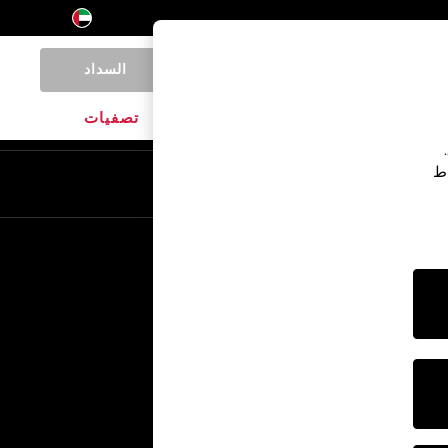
السداد
0
المنتجات المنزلية
الماركات
تصفيات
اط
En
Ar
خدمات أخرى
الإعلام والصحافة
الشركة
وظائف NEXT
برنامج الشركاء الخاص بنا