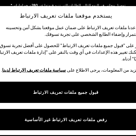
توصيل مجاني في اليوم التالي للطلبات التي تزيد قيمتها عن 280درهم إماراتي*
يستخدم موقعنا ملفات تعريف الارتباط
نحن نقوم بدفع جميع الرسوم
شبكاتنا الاجتماعية
دنا ملفات تعريف الارتباط على ضمان عمل موقعنا بشكل آمن وتحسينه
مرار وإضفاء الطابع الشخصي على تجربة تسوقك.‏
لبيبي
النساء
الرجال
متجر العطلات
 على "قبول جميع ملفات تعريف الارتباط" للحصول على أفضل تجربة تسوق.
نك تغيير هذه الإعدادات في أي وقت بالنقر على "إدارة ملفات تعريف الارتب
اختر اللغة
ا" أدناه.
العربية
يد من المعلومات، يرجى الاطلاع على
سياسة ملفات تعريف الارتباط لدينا
.
قوق القانونية
الأقسام
ية وملفات تعريف الارتباط
نسائي
قبول جميع ملفات تعريف الارتباط
كام
رجالي
عريف الارتباط بشكل فردي
الأولاد
البنات
رفض ملفات تعريف الارتباط غير الأساسية
المنتجات المنزلية
البيبي