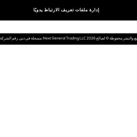
الماركات
إدارة ملفات تعريف الارتباط يدويًا
بطاقات هدايا إلكترونية
© لصالح 2026 Next General Trading LLC. مسجلة في دبي. رقم الشركة 1202472