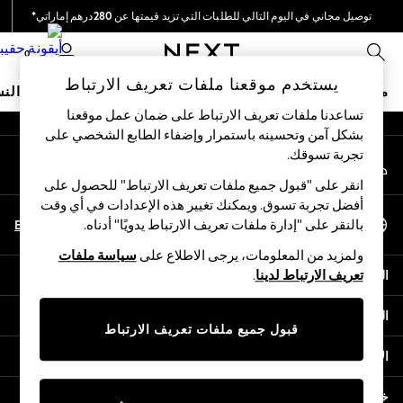
توصيل مجاني في اليوم التالي للطلبات التي تزيد قيمتها عن 280درهم إماراتي*
An error occurred on client
نحن نقوم بدفع جميع الرسوم
0
شبكاتنا الاجتماعية
يستخدم موقعنا ملفات تعريف الارتباط
متجر العطلات
ملابس مدرسية
البنات
الأولاد
البيبي
النس
تساعدنا ملفات تعريف الارتباط على ضمان عمل موقعنا
بشكل آمن وتحسينه باستمرار وإضفاء الطابع الشخصي على
HOLIDAY SHOP
تجربة تسوقك.‏
حسابي
Holiday Shop
قم بتسجيل الدخول إلى حسابك
Modest Holiday Outfits
انقر على "قبول جميع ملفات تعريف الارتباط" للحصول على
Sunset Styles
أفضل تجربة تسوق. ويمكنك تغيير هذه الإعدادات في أي وقت
اختر اللغة
Summer Nightwear
En
Ar
بالنقر على "إدارة ملفات تعريف الارتباط يدويًا" أدناه.
العربية
Occasionwear
ولمزيد من المعلومات، يرجى الاطلاع على
سياسة ملفات
Girls
المساعدة
تعريف الارتباط لدينا
.
Girls' Holiday Shop
Girls' Travel Styles
الخصوصية والحقوق القانونية
Sunset Styles
قبول جميع ملفات تعريف الارتباط
Dresses
الأقسام
Occasionwear
Sets & Outfits
خدمات أخرى