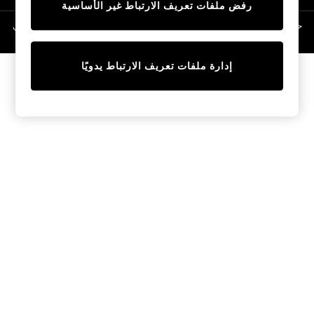
رفض ملفات تعريف الارتباط غير الأساسية
Linen Collection
Swimwear & Beachwear
حقوق الطبع والنشر محفوظة © لصالح 2026 Next General Trading LLC. مسجلة في
دبي. رقم الشركة 1202472
Tops & T-Shirts
Sandals & Sliders
إدارة ملفات تعريف الارتباط يدويًا
Jumpsuits & Playsuits
Shorts & Skirts
Sun Safe
Sun Hats & Caps
Sunglasses
Women's Holiday Shop
Women's Travel Styles
Dresses
Occasionwear
Linen Collection
Tops & T-Shirts
Cover Ups & Kaftans
Sandals
Swimwear
Jumpsuits & Playsuits