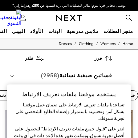
توصيل مجاني في اليوم التالي للطلبات التي تزيد قيمتها عن 280درهم إماراتي*
نحن نقوم بدفع جميع الرسوم
0
متجر العطلات
ملابس مدرسية
البنات
الأولاد
البيبي
النس
/
/
/
Dresses
Clothing
Womens
Home
HOLIDAY SHOP
Holiday Shop
Modest Holiday Outfits
فرز
فلتر
Sunset Styles
Summer Nightwear
فساتين صيفية نسائية
(2958)
Occasionwear
Girls
Girls' Holiday Shop
Girls' Travel Styles
يستخدم موقعنا ملفات تعريف الارتباط
فساتين بنقشة الزهور
فساتين النهار
فساتين أنيقة
فساتين دنيم
Sunset Styles
Dresses
تساعدنا ملفات تعريف الارتباط على ضمان عمل موقعنا
Occasionwear
بشكل آمن وتحسينه باستمرار وإضفاء الطابع الشخصي على
Sets & Outfits
تجربة تسوقك.‏
Linen Collection
Swimwear & Beachwear
انقر على "قبول جميع ملفات تعريف الارتباط" للحصول على
Tops & T-Shirts
أفضل تجربة تسوق. ويمكنك تغيير هذه الإعدادات في أي وقت