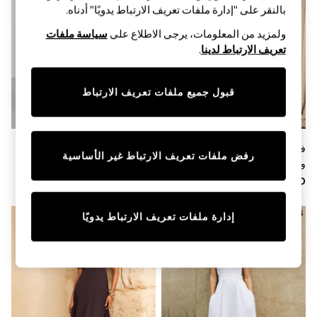
Sandals & Sliders
بالنقر على "إدارة ملفات تعريف الارتباط يدويًا" أدناه.
Jumpsuits & Playsuits
Shorts & Skirts
ولمزيد من المعلومات، يرجى الاطلاع على
سياسة ملفات
Sun Safe
تعريف الارتباط لدينا
.
Sun Hats & Caps
Sunglasses
Women's Holiday Shop
قبول جميع ملفات تعريف الارتباط
Women's Travel Styles
Dresses
Occasionwear
Linen Collection
فستان ماكسي بطبعة موضعيّة
أزرق شاحب - فستان ماكسي
Tops & T-Shirts
رفض ملفات تعريف الارتباط غير الأساسية
وأشرطة وتنورة بطبقات من مزيج
جيرسيه دنيم بلا أكمام
Cover Ups & Kaftans
Sandals
القطن والفيسكوز من Lipsy
Swimwear
Jumpsuits & Playsuits
إدارة ملفات تعريف الارتباط يدويًا
Beachwear
Skirts
Trousers
Sunglasses
Sun Hats & Caps
Resort Styles
Boys' Holiday Shop
Boys' Travel Styles