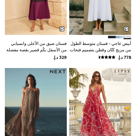
Sunset Styles
Occasionwear
Sets & Outfits
Linen Collection
Tops & T-Shirts
Shirts
Polo Shirts
أبيض عاجي - فستان متوسط الطول
فستان ضيق من الأعلى وانسيابي
Swimwear
من مزيج كتّان وقطن بتصميم فتحات
من الأسفل بكُم قصير بقصة مفصلة
Shorts
Sandals & Clogs
Hazel من Reiss
خصوصًا وبألوان متباينة من Love &
Sun Safe
Roses
Rash Vests
Sun Hats & Caps
Sunglasses
Baby Holiday Shop
Baby Summer Nightwear
Occasionwear
Dresses
Sets & Outfits
Rompers
Sandals
Swimwear
Sun Hats & Caps