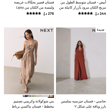
أبيض - فستان متوسط الطول من
فستان قصير بحمَّالات عريضة
Mint Velvet
Monsoon
مزيج الكتان مزود بأزرار كاملة من
ولمسة من الكتان من Lipsy
River Island
Lipsy
SCHOOWEAR
All Boys Schoolwear
Shoes
جديدنا
Trousers
Shorts
Shirts
Polo Shirts
Sweatshirts & Jumpers
Coats & Jackets
Underwear
Socks
Multipacks
All Boys Sport & Swimwear
Trainers & Pumps
Swimwear
Tops
Shorts
Joggers
adidas
نحاسي - فستان جيرسيه بملمس
بني شوكولاتة وكريمي تصميم
Nike
بارز وياقة على شكل V
مخطط - فستان ماكسي برباط
All Girls Schoolwear