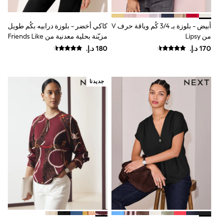
Mint Velvet
Monsoon
River Island
أبيض - بلوزة بـ 3/4 كُم وياقة حرف V
كاكي أخضر - بلوزة درابيه بكُم طويل
SCHOOWEAR
من Lipsy
مزيّنة بحلية معدنية من Friends Like
All Boys Schoolwear
These
Shoes
Trousers
Shorts
Shirts
جديدنا
Polo Shirts
Sweatshirts & Jumpers
Coats & Jackets
Underwear
Socks
Multipacks
All Boys Sport & Swimwear
Trainers & Pumps
Swimwear
Tops
Shorts
Joggers
adidas
Nike
All Girls Schoolwear