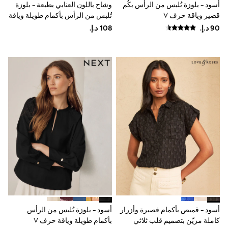
أسود - بلوزة تُلبس من الرأس بكُم
وشاح باللون العنابي بطبعة - بلوزة
Shoes
قصير وياقة حرف V
تُلبس من الرأس بأكمام طويلة وياقة
Dresses
حرف V
Trousers
Skirts
Shirts
Polo Shirts
Sweatshirts
Cardigans
Coats & Jackets
Underwear
Socks & Tights
Multipacks
All Girls Sports & Swimwear
Trainers & Pumps
Swimwear
Tops
Leggings
Shorts
Joggers
adidas
Nike
أسود - قميص بأكمام قصيرة وأزرار
أسود - بلوزة تُلبس من الرأس
Shop All
كاملة مزيّن بتصميم قلب ثلاثي
بأكمام طويلة وياقة حرف V
Shoes