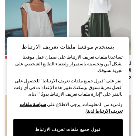
Sandals & Sliders
Jumpsuits & Playsuits
Shorts & Skirts
Sun Safe
Sun Hats & Caps
Sunglasses
Women's Holiday Shop
Women's Travel Styles
يستخدم موقعنا ملفات تعريف الارتباط
Dresses
Occasionwear
تساعدنا ملفات تعريف الارتباط على ضمان عمل موقعنا
Linen Collection
بشكل آمن وتحسينه باستمرار وإضفاء الطابع الشخصي على
أبيض - قميص قطن بوبلين يُلبس من
أبيض - بلوزة بأكمام انسيابية وأزرار
Tops & T-Shirts
الرأس بأكمام طويلة
أمامية من الكتان
تجربة تسوقك.‏
Cover Ups & Kaftans
Sandals
انقر على "قبول جميع ملفات تعريف الارتباط" للحصول على
Swimwear
أفضل تجربة تسوق. ويمكنك تغيير هذه الإعدادات في أي وقت
Jumpsuits & Playsuits
Beachwear
بالنقر على "إدارة ملفات تعريف الارتباط يدويًا" أدناه.
Skirts
ولمزيد من المعلومات، يرجى الاطلاع على
سياسة ملفات
Trousers
Sunglasses
تعريف الارتباط لدينا
.
Sun Hats & Caps
Resort Styles
Boys' Holiday Shop
قبول جميع ملفات تعريف الارتباط
Boys' Travel Styles