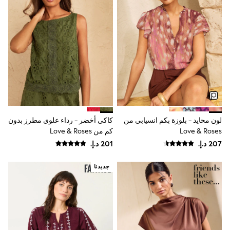
0-2 years
3-5 years
6-8 years
9-11 years
12-14 years
15+ years
All Clothing
Coats & Jackets
Dresses
Holiday Shop
Jeans
Jumpsuits & Playsuits
Kid's Top Picks
لون محايد - بلوزة بكم انسيابي من
كاكي أخضر - رداء علوي مطرز بدون
Top & Bottom Sets
Love & Roses
كم من Love & Roses
Summer Dresses
Polka Dots
THE SET
جديدنا
World Cup
Knitwear
Loungewear
Nightwear & Pyjamas
Occasionwear
Pants & Leggings
Schoolwear