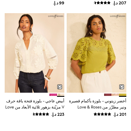
Coats & Jackets
الأبعاد من Love & Roses 3
Bags & Accessories
Shirts
Polo Shirts
Shop all
Shoes
Coats & Jackets
Bags
Polo Shirts
Blue
Black
White
Grey
Green
Red
All Branded Schoolwear
adidas
Nike
أخضر زيتوني - بلوزة بأكمام قصيرة
أبيض عاجي - بلوزة فتحة ياقة حرف
Baker by Ted Baker
ونير مطرَّز من Love & Roses
V مزيّنة بزهور ثلاثية الأبعاد من Love
Hype
Kickers
& Roses
Clarks
Trutex
Start Rite