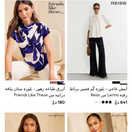
Smiggle
Vans
Vanilla Underground
Eastpak
Bags & Backpacks
Caps
Belts
Jumpers
Polo Shirts
All Girls Sports & Swimwear
T-Shirts
Bags & Backpacks
Lunchboxes
Caps
Bags
Blouses
أبيض عاجي - بلوزة كُم قصير برباط
أزرق طباعة زهور - بلوزة ستان بياقة
Shirts
رقبة Lerina من Reiss
درابيه من Friends Like These
Polo Shirts
GIRLS
E-Gift Card
New In
New In from Next
All Girl's New In