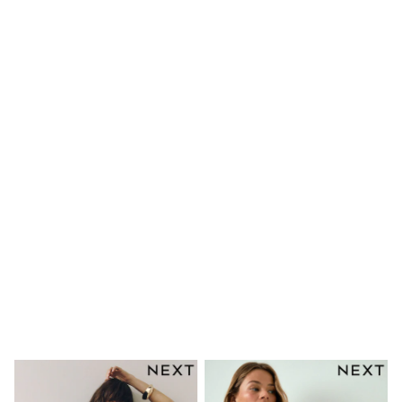
Mens' Holiday Shop
Occasionwear
Shirts
Linen Collection
Polo Shirts
Tops & T-Shirts
Trousers & Chinos
Jeans
Sandals
Shorts
Swimwear
Hats & Caps
Vests
Sunglasses
Beach Towels
Bags
Travel Bags
Luggage
Angel & Rocket
B by Ted Baker
Baker by Ted Baker
Boden
Lipsy
Love & Roses