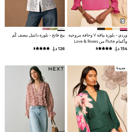
Smiggle
Vans
Vanilla Underground
Eastpak
Bags & Backpacks
Caps
وردي - بلوزة بياقة V وحافة مروحية
بيج فاتح - بلوزة دانتيل بنصف كُم
Belts
وأكمام Flute من Love & Roses
Jumpers
Polo Shirts
All Girls Sports & Swimwear
T-Shirts
Bags & Backpacks
جديدنا
Lunchboxes
Caps
Bags
Blouses
Shirts
Polo Shirts
GIRLS
E-Gift Card
New In
New In from Next
All Girl's New In