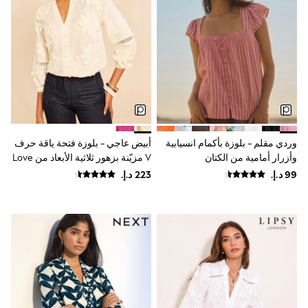
Shoes
Dresses
Trousers
Skirts
Shirts
Polo Shirts
Sweatshirts
Cardigans
Coats & Jackets
Underwear
Socks & Tights
وردي مقلم - بلوزة بأكمام انسيابية
أبيض عاجي - بلوزة فتحة ياقة حرف
Multipacks
وأزرار أمامية من الكتان
V مزيّنة بزهور ثلاثية الأبعاد من Love
All Girls Sports & Swimwear
& Roses
Trainers & Pumps
Swimwear
Tops
Leggings
Shorts
Joggers
adidas
Nike
Shop All
Shoes