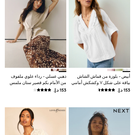
Mint Velvet
Monsoon
River Island
SCHOOWEAR
All Boys Schoolwear
Shoes
Trousers
Shorts
Shirts
Polo Shirts
Sweatshirts & Jumpers
Coats & Jackets
Underwear
أبيض - بلوزة من قماش الشاش
ذهبي عسلي - رداء علوي ملفوف
Socks
بياقة على شكل V وكشكش أمامي
من الأمام بكم قصير ستان ملمس
Multipacks
All Boys Sport & Swimwear
بارز
Trainers & Pumps
Swimwear
Tops
Shorts
Joggers
adidas
Nike
All Girls Schoolwear