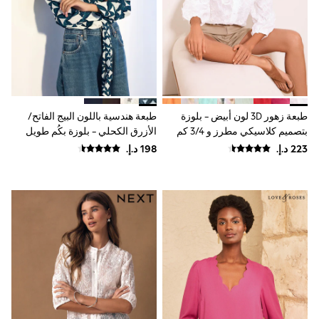
Coats & Jackets
Bags & Accessories
Shirts
Polo Shirts
Shop all
Shoes
Coats & Jackets
Bags
Polo Shirts
طبعة زهور 3D لون أبيض - بلوزة
طبعة هندسية باللون البيج الفاتح/
Blue
بتصميم كلاسيكي مطرز و 3/4 كم
الأزرق الكحلي - بلوزة بكُم طويل
Black
من Lipsy
وياقة حرف V بوشاح
White
Grey
Green
Red
All Branded Schoolwear
adidas
Nike
Baker by Ted Baker
Hype
Kickers
Clarks
Trutex
Start Rite