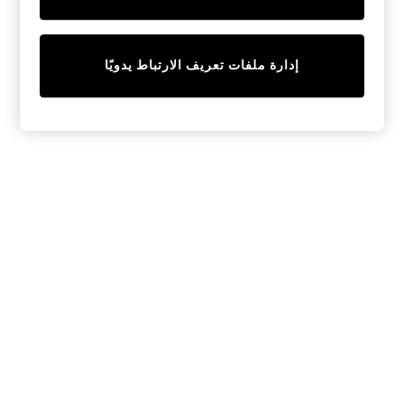
Sunset Styles
Occasionwear
Sets & Outfits
Linen Collection
إدارة ملفات تعريف الارتباط يدويًا
Tops & T-Shirts
Shirts
Polo Shirts
Swimwear
Shorts
Sandals & Clogs
Sun Safe
Rash Vests
Sun Hats & Caps
Sunglasses
Baby Holiday Shop
Baby Summer Nightwear
Occasionwear
Dresses
Sets & Outfits
Rompers
Sandals
Swimwear
Sun Hats & Caps