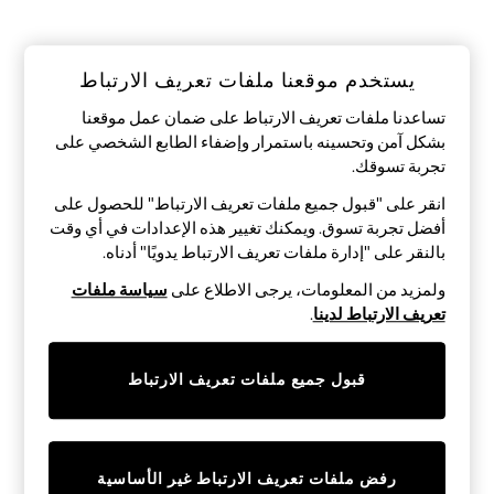
Sandals & Sliders
Jumpsuits & Playsuits
Shorts & Skirts
Sun Safe
يستخدم موقعنا ملفات تعريف الارتباط
Sun Hats & Caps
Sunglasses
تساعدنا ملفات تعريف الارتباط على ضمان عمل موقعنا
Women's Holiday Shop
بشكل آمن وتحسينه باستمرار وإضفاء الطابع الشخصي على
Women's Travel Styles
تجربة تسوقك.‏
Dresses
Occasionwear
انقر على "قبول جميع ملفات تعريف الارتباط" للحصول على
Linen Collection
أفضل تجربة تسوق. ويمكنك تغيير هذه الإعدادات في أي وقت
Tops & T-Shirts
بالنقر على "إدارة ملفات تعريف الارتباط يدويًا" أدناه.
Cover Ups & Kaftans
Sandals
ولمزيد من المعلومات، يرجى الاطلاع على
سياسة ملفات
Swimwear
تعريف الارتباط لدينا
.
Jumpsuits & Playsuits
Beachwear
Skirts
قبول جميع ملفات تعريف الارتباط
Trousers
Sunglasses
Sun Hats & Caps
Resort Styles
Boys' Holiday Shop
رفض ملفات تعريف الارتباط غير الأساسية
Boys' Travel Styles