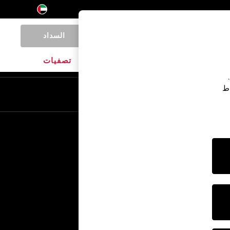
السداد
0
المنتجات المنزلية
الماركات
تصفيات
اط
En
Ar
خدمات أخرى
الإعلام والصحافة
الشركة
وظائف NEXT
برنامج الشركاء الخاص بنا