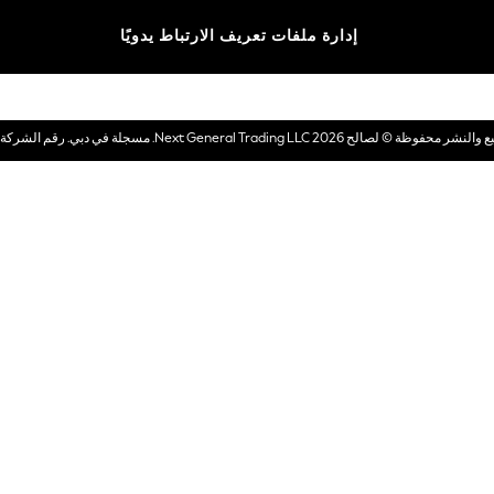
الماركات
إدارة ملفات تعريف الارتباط يدويًا
بطاقات هدايا إلكترونية
© لصالح 2026 Next General Trading LLC. مسجلة في دبي. رقم الشركة 1202472