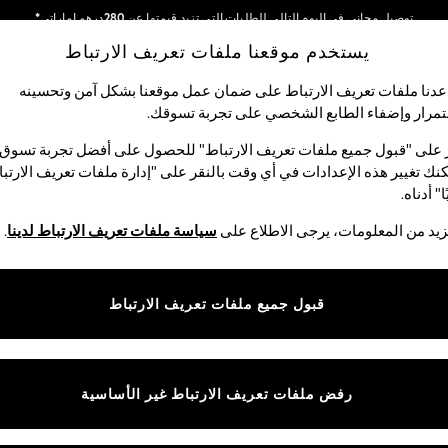
توصيل مجاني في اليوم التالي للطلبات التي تزيد قيمتها عن 280درهم إماراتي*
يستخدم موقعنا ملفات تعريف الارتباط
نحن نقوم بدفع جميع الرسوم
شبكاتنا الاجتماعية
دنا ملفات تعريف الارتباط على ضمان عمل موقعنا بشكل آمن وتحسينه
مرار وإضفاء الطابع الشخصي على تجربة تسوقك.‏
الأولاد
البيبي
النساء
الرجال
 على "قبول جميع ملفات تعريف الارتباط" للحصول على أفضل تجربة تسوق.
نك تغيير هذه الإعدادات في أي وقت بالنقر على "إدارة ملفات تعريف الارتب
اختر اللغة
ا" أدناه.
العربية
يد من المعلومات، يرجى الاطلاع على
سياسة ملفات تعريف الارتباط لدينا
.
قوق القانونية
الأقسام
ية وملفات تعريف الارتباط
نسائي
قبول جميع ملفات تعريف الارتباط
كام
رجالي
عريف الارتباط بشكل فردي
الأولاد
البنات
رفض ملفات تعريف الارتباط غير الأساسية
المنتجات المنزلية
البيبي