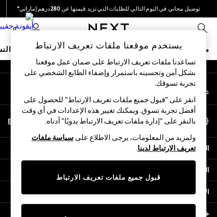
توصيل مجاني في اليوم التالي للطلبات التي تزيد قيمتها عن 280درهم إماراتي*
An error occurred on client
نحن نقوم بدفع جميع الرسوم
0
شبكاتنا الاجتماعية
يستخدم موقعنا ملفات تعريف الارتباط
متجر العطلات
ملابس مدرسية
البنات
الأولاد
البيبي
النس
تساعدنا ملفات تعريف الارتباط على ضمان عمل موقعنا
بشكل آمن وتحسينه باستمرار وإضفاء الطابع الشخصي على
HOLIDAY SHOP
تجربة تسوقك.‏
حسابي
Holiday Shop
قم بتسجيل الدخول إلى حسابك
Modest Holiday Outfits
انقر على "قبول جميع ملفات تعريف الارتباط" للحصول على
Sunset Styles
أفضل تجربة تسوق. ويمكنك تغيير هذه الإعدادات في أي وقت
اختر اللغة
Summer Nightwear
En
Ar
بالنقر على "إدارة ملفات تعريف الارتباط يدويًا" أدناه.
العربية
Occasionwear
ولمزيد من المعلومات، يرجى الاطلاع على
سياسة ملفات
Girls
المساعدة
تعريف الارتباط لدينا
.
Girls' Holiday Shop
Girls' Travel Styles
الخصوصية والحقوق القانونية
Sunset Styles
قبول جميع ملفات تعريف الارتباط
Dresses
الأقسام
Occasionwear
Sets & Outfits
خدمات أخرى