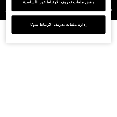
رفض ملفات تعريف الارتباط غير الأساسية
Linen Collection
Swimwear & Beachwear
حقوق الطبع والنشر محفوظة © لصالح 2026 Next General Trading LLC. مسجلة في
دبي. رقم الشركة 1202472
Tops & T-Shirts
Sandals & Sliders
إدارة ملفات تعريف الارتباط يدويًا
Jumpsuits & Playsuits
Shorts & Skirts
Sun Safe
Sun Hats & Caps
Sunglasses
Women's Holiday Shop
Women's Travel Styles
Dresses
Occasionwear
Linen Collection
Tops & T-Shirts
Cover Ups & Kaftans
Sandals
Swimwear
Jumpsuits & Playsuits