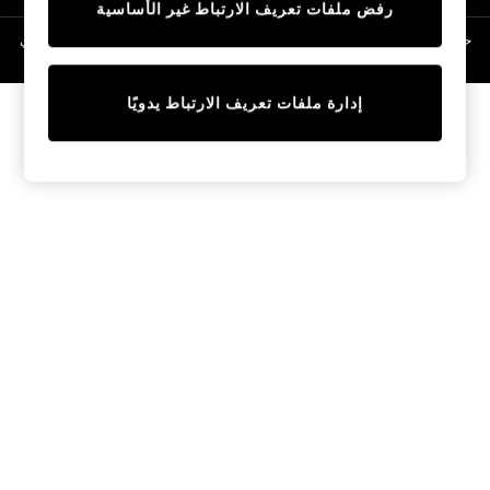
رفض ملفات تعريف الارتباط غير الأساسية
Linen Collection
Swimwear & Beachwear
حقوق الطبع والنشر محفوظة © لصالح 2026 Next General Trading LLC. مسجلة في
دبي. رقم الشركة 1202472
Tops & T-Shirts
Sandals & Sliders
إدارة ملفات تعريف الارتباط يدويًا
Jumpsuits & Playsuits
Shorts & Skirts
Sun Safe
Sun Hats & Caps
Sunglasses
Women's Holiday Shop
Women's Travel Styles
Dresses
Occasionwear
Linen Collection
Tops & T-Shirts
Cover Ups & Kaftans
Sandals
Swimwear
Jumpsuits & Playsuits