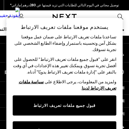
توصيل مجاني في اليوم التالي للطلبات التي تزيد قيمتها عن 280درهم إماراتي*
An error occurred on client
نحن نقوم بدفع جميع الرسوم
0
شبكاتنا الاجتماعية
يستخدم موقعنا ملفات تعريف الارتباط
متجر العطلات
ملابس مدرسية
البنات
الأولاد
البيبي
النس
تساعدنا ملفات تعريف الارتباط على ضمان عمل موقعنا
بشكل آمن وتحسينه باستمرار وإضفاء الطابع الشخصي على
HOLIDAY SHOP
تجربة تسوقك.‏
حسابي
Holiday Shop
قم بتسجيل الدخول إلى حسابك
Modest Holiday Outfits
انقر على "قبول جميع ملفات تعريف الارتباط" للحصول على
Sunset Styles
أفضل تجربة تسوق. ويمكنك تغيير هذه الإعدادات في أي وقت
اختر اللغة
Summer Nightwear
En
Ar
بالنقر على "إدارة ملفات تعريف الارتباط يدويًا" أدناه.
العربية
Occasionwear
ولمزيد من المعلومات، يرجى الاطلاع على
سياسة ملفات
Girls
المساعدة
تعريف الارتباط لدينا
.
Girls' Holiday Shop
Girls' Travel Styles
الخصوصية والحقوق القانونية
Sunset Styles
قبول جميع ملفات تعريف الارتباط
Dresses
الأقسام
Occasionwear
Sets & Outfits
خدمات أخرى