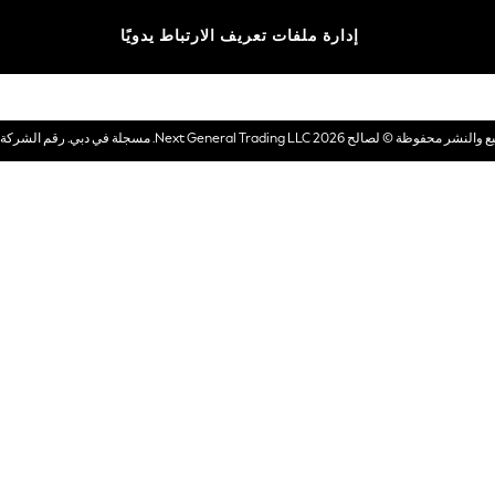
الماركات
إدارة ملفات تعريف الارتباط يدويًا
بطاقات هدايا إلكترونية
© لصالح 2026 Next General Trading LLC. مسجلة في دبي. رقم الشركة 1202472