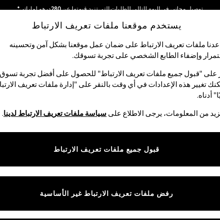
توصيل مجاني في اليوم التالي للطلبات التي تزيد قيمتها عن 280درهم إماراتي*
يستخدم موقعنا ملفات تعريف الارتباط
نحن نقوم بدفع جميع الرسوم
شبكاتنا الاجتماعية
دنا ملفات تعريف الارتباط على ضمان عمل موقعنا بشكل آمن وتحسينه
مرار وإضفاء الطابع الشخصي على تجربة تسوقك.‏
لبيبي
النساء
الرجال
متجر العطلات
 على "قبول جميع ملفات تعريف الارتباط" للحصول على أفضل تجربة تسوق.
نك تغيير هذه الإعدادات في أي وقت بالنقر على "إدارة ملفات تعريف الارتب
اختر اللغة
ا" أدناه.
العربية
يد من المعلومات، يرجى الاطلاع على
سياسة ملفات تعريف الارتباط لدينا
.
قوق القانونية
الأقسام
ية وملفات تعريف الارتباط
نسائي
قبول جميع ملفات تعريف الارتباط
كام
رجالي
عريف الارتباط بشكل فردي
الأولاد
البنات
رفض ملفات تعريف الارتباط غير الأساسية
المنتجات المنزلية
البيبي