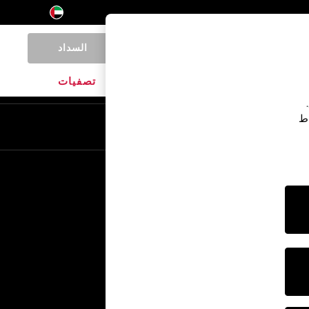
السداد
0
المنتجات المنزلية
الماركات
تصفيات
اط
En
Ar
خدمات أخرى
الإعلام والصحافة
الشركة
وظائف NEXT
برنامج الشركاء الخاص بنا