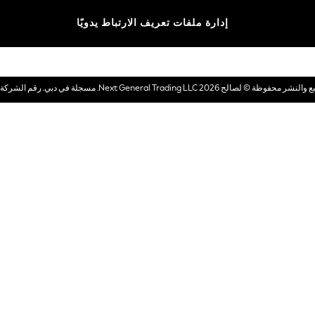
الماركات
إدارة ملفات تعريف الارتباط يدويًا
بطاقات هدايا إلكترونية
© لصالح 2026 Next General Trading LLC. مسجلة في دبي. رقم الشركة 1202472