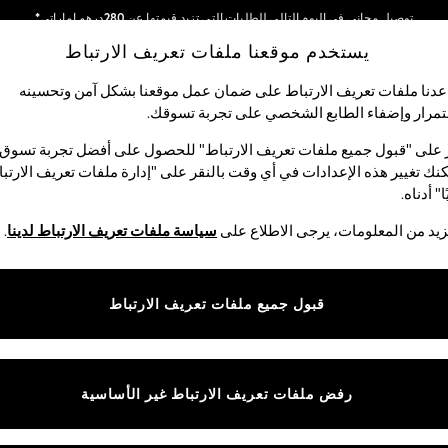
توصيل مجاني في اليوم التالي للطلبات التي تزيد قيمتها عن 280درهم إماراتي*
يستخدم موقعنا ملفات تعريف الارتباط
نحن نقوم بدفع جميع الرسوم
شبكاتنا الاجتماعية
دنا ملفات تعريف الارتباط على ضمان عمل موقعنا بشكل آمن وتحسينه
مرار وإضفاء الطابع الشخصي على تجربة تسوقك.‏
لبيبي
النساء
الرجال
متجر العطلات
 على "قبول جميع ملفات تعريف الارتباط" للحصول على أفضل تجربة تسوق.
نك تغيير هذه الإعدادات في أي وقت بالنقر على "إدارة ملفات تعريف الارتب
اختر اللغة
ا" أدناه.
العربية
يد من المعلومات، يرجى الاطلاع على
سياسة ملفات تعريف الارتباط لدينا
.
قوق القانونية
الأقسام
ية وملفات تعريف الارتباط
نسائي
قبول جميع ملفات تعريف الارتباط
كام
رجالي
عريف الارتباط بشكل فردي
الأولاد
البنات
رفض ملفات تعريف الارتباط غير الأساسية
المنتجات المنزلية
البيبي