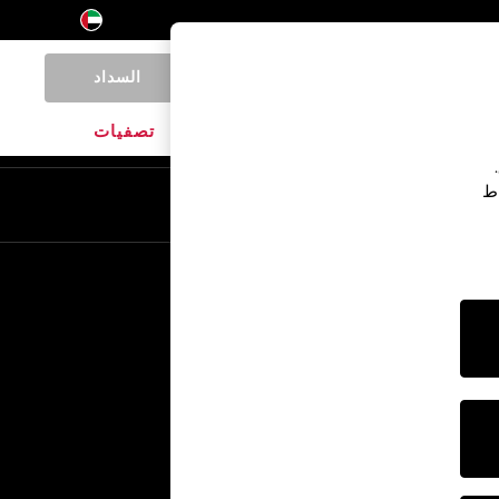
السداد
0
المنتجات المنزلية
الماركات
تصفيات
اط
En
Ar
خدمات أخرى
الإعلام والصحافة
الشركة
وظائف NEXT
برنامج الشركاء الخاص بنا