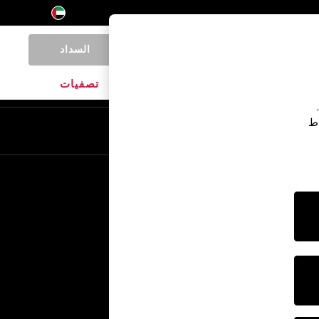
السداد
0
المنتجات المنزلية
الماركات
تصفيات
اط
En
Ar
خدمات أخرى
الإعلام والصحافة
الشركة
وظائف NEXT
برنامج الشركاء الخاص بنا