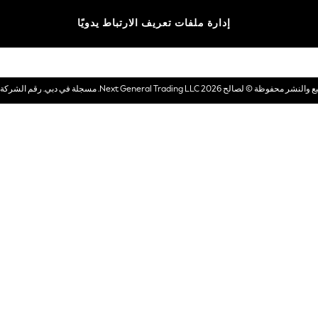
الماركات
إدارة ملفات تعريف الارتباط يدويًا
بطاقات هدايا إلكترونية
© لصالح 2026 Next General Trading LLC. مسجلة في دبي. رقم الشركة 1202472