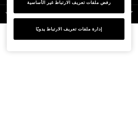
رفض ملفات تعريف الارتباط غير الأساسية
Linen Collection
Swimwear & Beachwear
حقوق الطبع والنشر محفوظة © لصالح 2026 Next General Trading LLC. مسجلة في
دبي. رقم الشركة 1202472
Tops & T-Shirts
Sandals & Sliders
إدارة ملفات تعريف الارتباط يدويًا
Jumpsuits & Playsuits
Shorts & Skirts
Sun Safe
Sun Hats & Caps
Sunglasses
Women's Holiday Shop
Women's Travel Styles
Dresses
Occasionwear
Linen Collection
Tops & T-Shirts
Cover Ups & Kaftans
Sandals
Swimwear
Jumpsuits & Playsuits