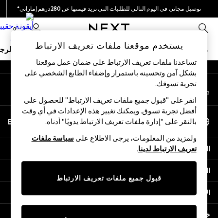
توصيل مجاني في اليوم التالي للطلبات التي تزيد قيمتها عن 280درهم إماراتي*
An error occurred on client
نحن نقوم بدفع جميع الرسوم
0
شبكاتنا الاجتماعية
يستخدم موقعنا ملفات تعريف الارتباط
ملابس مدرسية
البنات
الأولاد
البيبي
النساء
الرج
تساعدنا ملفات تعريف الارتباط على ضمان عمل موقعنا
بشكل آمن وتحسينه باستمرار وإضفاء الطابع الشخصي على
HOLIDAY SHOP
تجربة تسوقك.‏
حسابي
Holiday Shop
قم بتسجيل الدخول إلى حسابك
Modest Holiday Outfits
انقر على "قبول جميع ملفات تعريف الارتباط" للحصول على
Sunset Styles
أفضل تجربة تسوق. ويمكنك تغيير هذه الإعدادات في أي وقت
اختر اللغة
Summer Nightwear
En
Ar
بالنقر على "إدارة ملفات تعريف الارتباط يدويًا" أدناه.
العربية
Occasionwear
ولمزيد من المعلومات، يرجى الاطلاع على
سياسة ملفات
Girls
المساعدة
تعريف الارتباط لدينا
.
Girls' Holiday Shop
Girls' Travel Styles
الخصوصية والحقوق القانونية
Sunset Styles
قبول جميع ملفات تعريف الارتباط
Dresses
الأقسام
Occasionwear
Sets & Outfits
خدمات أخرى