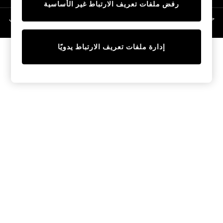
رفض ملفات تعريف الارتباط غير الأساسية
Linen Collection
Swimwear & Beachwear
حقوق الطبع والنشر محفوظة © لصالح 2026 Next General Trading LLC. مسجلة في
دبي. رقم الشركة 1202472
Tops & T-Shirts
Sandals & Sliders
إدارة ملفات تعريف الارتباط يدويًا
Jumpsuits & Playsuits
Shorts & Skirts
Sun Safe
Sun Hats & Caps
Sunglasses
Women's Holiday Shop
Women's Travel Styles
Dresses
Occasionwear
Linen Collection
Tops & T-Shirts
Cover Ups & Kaftans
Sandals
Swimwear
Jumpsuits & Playsuits