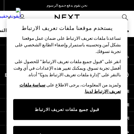
نحن نقوم بدفع جميع الرسوم
An error occurred on client
نحن نقبل
0
شبكاتنا الاجتماعية
يستخدم موقعنا ملفات تعريف الارتباط
متجر العطلات
ملابس مدرسية
البنات
الأولاد
البيبي
النس
تساعدنا ملفات تعريف الارتباط على ضمان عمل موقعنا
بشكل آمن وتحسينه باستمرار وإضفاء الطابع الشخصي على
HOLIDAY SHOP
تجربة تسوقك.‏
حسابي
Holiday Shop
قم بتسجيل الدخول إلى حسابك
Modest Holiday Outfits
انقر على "قبول جميع ملفات تعريف الارتباط" للحصول على
Sunset Styles
أفضل تجربة تسوق. ويمكنك تغيير هذه الإعدادات في أي وقت
اختر اللغة
Summer Nightwear
En
Ar
بالنقر على "إدارة ملفات تعريف الارتباط يدويًا" أدناه.
العربية
Occasionwear
ولمزيد من المعلومات، يرجى الاطلاع على
سياسة ملفات
Girls
المساعدة
تعريف الارتباط لدينا
.
Girls' Holiday Shop
Girls' Travel Styles
الخصوصية والحقوق القانونية
Sunset Styles
قبول جميع ملفات تعريف الارتباط
Dresses
الأقسام
Occasionwear
Sets & Outfits
خدمات أخرى