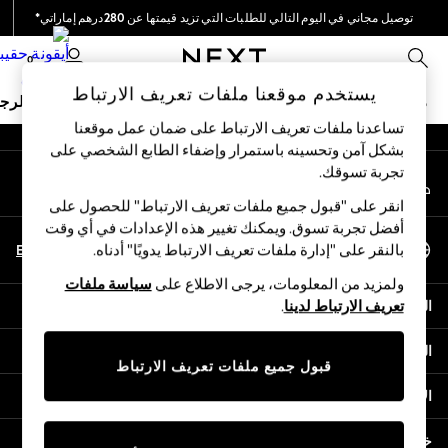
توصيل مجاني في اليوم التالي للطلبات التي تزيد قيمتها عن 280درهم إماراتي*
An error occurred on client
نحن نقوم بدفع جميع الرسوم
0
شبكاتنا الاجتماعية
يستخدم موقعنا ملفات تعريف الارتباط
ملابس مدرسية
البنات
الأولاد
البيبي
النساء
الرج
تساعدنا ملفات تعريف الارتباط على ضمان عمل موقعنا
بشكل آمن وتحسينه باستمرار وإضفاء الطابع الشخصي على
HOLIDAY SHOP
تجربة تسوقك.‏
حسابي
Holiday Shop
قم بتسجيل الدخول إلى حسابك
Modest Holiday Outfits
انقر على "قبول جميع ملفات تعريف الارتباط" للحصول على
Sunset Styles
أفضل تجربة تسوق. ويمكنك تغيير هذه الإعدادات في أي وقت
اختر اللغة
Summer Nightwear
En
Ar
بالنقر على "إدارة ملفات تعريف الارتباط يدويًا" أدناه.
العربية
Occasionwear
ولمزيد من المعلومات، يرجى الاطلاع على
سياسة ملفات
Girls
المساعدة
تعريف الارتباط لدينا
.
Girls' Holiday Shop
Girls' Travel Styles
الخصوصية والحقوق القانونية
Sunset Styles
قبول جميع ملفات تعريف الارتباط
Dresses
الأقسام
Occasionwear
Sets & Outfits
خدمات أخرى