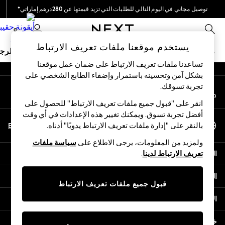
توصيل مجاني في اليوم التالي للطلبات التي تزيد قيمتها عن 280درهم إماراتي*
An error occurred on client
نحن نقوم بدفع جميع الرسوم
0
شبكاتنا الاجتماعية
يستخدم موقعنا ملفات تعريف الارتباط
ملابس مدرسية
البنات
الأولاد
البيبي
النساء
الرج
تساعدنا ملفات تعريف الارتباط على ضمان عمل موقعنا
بشكل آمن وتحسينه باستمرار وإضفاء الطابع الشخصي على
HOLIDAY SHOP
تجربة تسوقك.‏
حسابي
Holiday Shop
قم بتسجيل الدخول إلى حسابك
Modest Holiday Outfits
انقر على "قبول جميع ملفات تعريف الارتباط" للحصول على
Sunset Styles
أفضل تجربة تسوق. ويمكنك تغيير هذه الإعدادات في أي وقت
اختر اللغة
Summer Nightwear
En
Ar
بالنقر على "إدارة ملفات تعريف الارتباط يدويًا" أدناه.
العربية
Occasionwear
ولمزيد من المعلومات، يرجى الاطلاع على
سياسة ملفات
Girls
المساعدة
تعريف الارتباط لدينا
.
Girls' Holiday Shop
Girls' Travel Styles
الخصوصية والحقوق القانونية
Sunset Styles
قبول جميع ملفات تعريف الارتباط
Dresses
الأقسام
Occasionwear
Sets & Outfits
خدمات أخرى