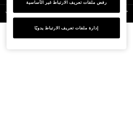
رفض ملفات تعريف الارتباط غير الأساسية
Linen Collection
Swimwear & Beachwear
حقوق الطبع والنشر محفوظة © لصالح 2026 Next General Trading LLC. مسجلة في
دبي. رقم الشركة 1202472
Tops & T-Shirts
Sandals & Sliders
إدارة ملفات تعريف الارتباط يدويًا
Jumpsuits & Playsuits
Shorts & Skirts
Sun Safe
Sun Hats & Caps
Sunglasses
Women's Holiday Shop
Women's Travel Styles
Dresses
Occasionwear
Linen Collection
Tops & T-Shirts
Cover Ups & Kaftans
Sandals
Swimwear
Jumpsuits & Playsuits