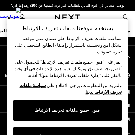
توصيل مجاني في اليوم التالي للطلبات التي تزيد قيمتها عن 280درهم إماراتي*
An error occurred on client
نحن نقوم بدفع جميع الرسوم
0
شبكاتنا الاجتماعية
يستخدم موقعنا ملفات تعريف الارتباط
متجر العطلات
ملابس مدرسية
البنات
الأولاد
البيبي
النس
تساعدنا ملفات تعريف الارتباط على ضمان عمل موقعنا
بشكل آمن وتحسينه باستمرار وإضفاء الطابع الشخصي على
HOLIDAY SHOP
تجربة تسوقك.‏
حسابي
Holiday Shop
قم بتسجيل الدخول إلى حسابك
Modest Holiday Outfits
انقر على "قبول جميع ملفات تعريف الارتباط" للحصول على
Sunset Styles
أفضل تجربة تسوق. ويمكنك تغيير هذه الإعدادات في أي وقت
اختر اللغة
Summer Nightwear
En
Ar
بالنقر على "إدارة ملفات تعريف الارتباط يدويًا" أدناه.
العربية
Occasionwear
ولمزيد من المعلومات، يرجى الاطلاع على
سياسة ملفات
Girls
المساعدة
تعريف الارتباط لدينا
.
Girls' Holiday Shop
Girls' Travel Styles
الخصوصية والحقوق القانونية
Sunset Styles
قبول جميع ملفات تعريف الارتباط
Dresses
الأقسام
Occasionwear
Sets & Outfits
خدمات أخرى