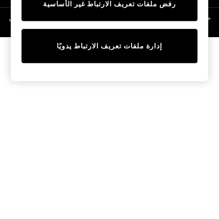
رفض ملفات تعريف الارتباط غير الأساسية
Linen Collection
Swimwear & Beachwear
حقوق الطبع والنشر محفوظة © لصالح 2026 Next General Trading LLC. مسجلة في
دبي. رقم الشركة 1202472
Tops & T-Shirts
Sandals & Sliders
إدارة ملفات تعريف الارتباط يدويًا
Jumpsuits & Playsuits
Shorts & Skirts
Sun Safe
Sun Hats & Caps
Sunglasses
Women's Holiday Shop
Women's Travel Styles
Dresses
Occasionwear
Linen Collection
Tops & T-Shirts
Cover Ups & Kaftans
Sandals
Swimwear
Jumpsuits & Playsuits