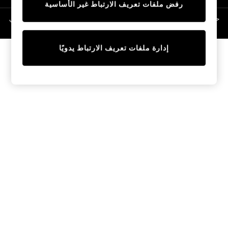
رفض ملفات تعريف الارتباط غير الأساسية
Linen Collection
Swimwear & Beachwear
حقوق الطبع والنشر محفوظة © لصالح 2026 Next General Trading LLC. مسجلة في
دبي. رقم الشركة 1202472
Tops & T-Shirts
Sandals & Sliders
إدارة ملفات تعريف الارتباط يدويًا
Jumpsuits & Playsuits
Shorts & Skirts
Sun Safe
Sun Hats & Caps
Sunglasses
Women's Holiday Shop
Women's Travel Styles
Dresses
Occasionwear
Linen Collection
Tops & T-Shirts
Cover Ups & Kaftans
Sandals
Swimwear
Jumpsuits & Playsuits