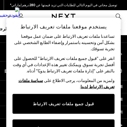
توصيل مجاني في اليوم التالي للطلبات التي تزيد قيمتها عن 280درهم إماراتي*
An error occurred on client
نحن نقوم بدفع جميع الرسوم
0
شبكاتنا الاجتماعية
يستخدم موقعنا ملفات تعريف الارتباط
ملابس مدرسية
البنات
الأولاد
البيبي
النساء
الرج
تساعدنا ملفات تعريف الارتباط على ضمان عمل موقعنا
بشكل آمن وتحسينه باستمرار وإضفاء الطابع الشخصي على
HOLIDAY SHOP
تجربة تسوقك.‏
حسابي
Holiday Shop
قم بتسجيل الدخول إلى حسابك
Modest Holiday Outfits
انقر على "قبول جميع ملفات تعريف الارتباط" للحصول على
Sunset Styles
أفضل تجربة تسوق. ويمكنك تغيير هذه الإعدادات في أي وقت
اختر اللغة
Summer Nightwear
En
Ar
بالنقر على "إدارة ملفات تعريف الارتباط يدويًا" أدناه.
العربية
Occasionwear
ولمزيد من المعلومات، يرجى الاطلاع على
سياسة ملفات
Girls
المساعدة
تعريف الارتباط لدينا
.
Girls' Holiday Shop
Girls' Travel Styles
الخصوصية والحقوق القانونية
Sunset Styles
قبول جميع ملفات تعريف الارتباط
Dresses
الأقسام
Occasionwear
Sets & Outfits
خدمات أخرى