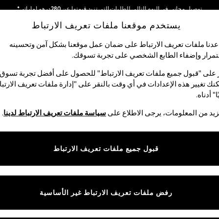
توصيل مجاني في اليوم التالي للطلبات التي تزيد قيمتها عن 280درهم إماراتي*
يستخدم موقعنا ملفات تعريف الارتباط
نحن نقوم بدفع جميع الرسوم
شبكاتنا الاجتماعية
دنا ملفات تعريف الارتباط على ضمان عمل موقعنا بشكل آمن وتحسينه
مرار وإضفاء الطابع الشخصي على تجربة تسوقك.‏
الأولاد
البيبي
النساء
الرجال
 على "قبول جميع ملفات تعريف الارتباط" للحصول على أفضل تجربة تسوق.
نك تغيير هذه الإعدادات في أي وقت بالنقر على "إدارة ملفات تعريف الارتب
اختر اللغة
ا" أدناه.
العربية
يد من المعلومات، يرجى الاطلاع على
سياسة ملفات تعريف الارتباط لدينا
.
قوق القانونية
الأقسام
ية وملفات تعريف الارتباط
نسائي
قبول جميع ملفات تعريف الارتباط
كام
رجالي
عريف الارتباط بشكل فردي
الأولاد
البنات
رفض ملفات تعريف الارتباط غير الأساسية
المنتجات المنزلية
البيبي