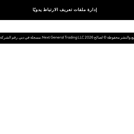
الماركات
إدارة ملفات تعريف الارتباط يدويًا
بطاقات هدايا إلكترونية
© لصالح 2026 Next General Trading LLC. مسجلة في دبي. رقم الشركة 1202472