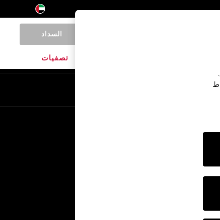
السداد
0
المنتجات المنزلية
الماركات
تصفيات
اط
En
Ar
خدمات أخرى
الإعلام والصحافة
الشركة
وظائف NEXT
برنامج الشركاء الخاص بنا